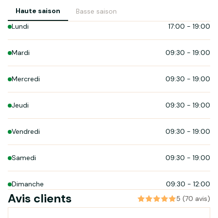
Fondé par un jeune cycliste passionné avec près de 10 ans
Haute saison
Basse saison
d'expérience dans le secteur, le magasin vous propose un
Lundi
17:00
-
19:00
service complet :
- Location de vélos à assistance électrique, vélos de route,
Mardi
09:30
-
19:00
Gravel, trekking ...
- Un atelier de réparations et d'entretien toutes marques,
Mercredi
09:30
-
19:00
ouvert toute l'année.
- Ravito' , Pendant votre sortie vélo , venez goûter un p'tit café
Jeudi
09:30
-
19:00
local et un en-cas cyclistes pour repartir à fond !
Vendredi
09:30
-
19:00
Samedi
09:30
-
19:00
Dimanche
09:30
-
12:00
Avis clients
5 (70 avis)