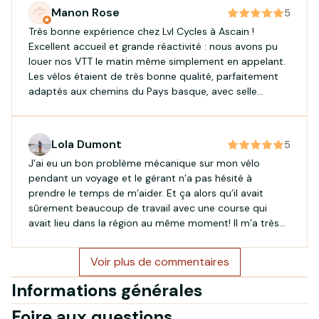
Manon Rose
5
Très bonne expérience chez Lvl Cycles à Ascain !
Excellent accueil et grande réactivité : nous avons pu
louer nos VTT le matin même simplement en appelant.
Les vélos étaient de très bonne qualité, parfaitement
adaptés aux chemins du Pays basque, avec selle
télescopique, bonne autonomie et équipement au top.
Nous sommes partis nous amuser du côté de Saint-
Pée-sur-Nivelle et avons passé une superbe journée.
Lola Dumont
5
Merci pour votre accueil et vos conseils. Nous
J’ai eu un bon problème mécanique sur mon vélo
reviendrons avec plaisir lors de notre prochaine sortie !
pendant un voyage et le gérant n’a pas hésité à
À bientôt!
prendre le temps de m’aider. Et ça alors qu’il avait
sûrement beaucoup de travail avec une course qui
avait lieu dans la région au même moment! Il m’a très
gentiment dépanné en mettant la roue d’un de ses
vélos sur le mien. Merci Jason tu as sauvé la suite de
Voir plus de commentaires
mon voyage! À chaque beau paysage je pense à ma
roue et à la chance que j’ai de t’avoir croisé! Bonne
Informations générales
continuation :)
Foire aux questions