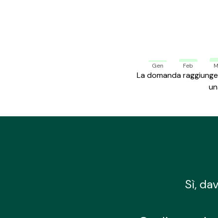
Gen
Feb
M
La domanda raggiunge i
un
Sì, da