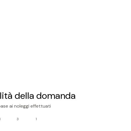
lità della domanda
ase ai noleggi effettuati
1
3
1