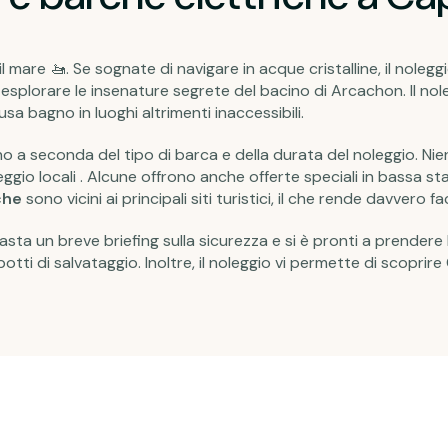
l mare 🚤. Se sognate di navigare in acque cristalline, il noleggi
 esplorare le insenature segrete del bacino di Arcachon. Il no
sa bagno in luoghi altrimenti inaccessibili.
o a seconda del tipo di barca e della durata del noleggio. Nien
eggio locali . Alcune offrono anche offerte speciali in bassa sta
che
sono vicini ai principali siti turistici, il che rende davvero
ta un breve briefing sulla sicurezza e si è pronti a prendere l
otti di salvataggio. Inoltre, il noleggio vi permette di scopri