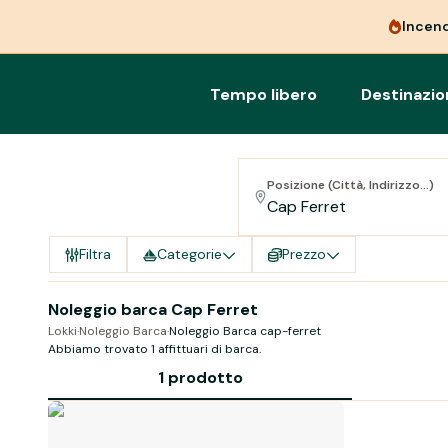
Incend
Tempo libero
Destinazio
Posizione (Città, Indirizzo...)
Filtra
Categorie
Prezzo
Noleggio barca Cap Ferret
Lokki
·
Noleggio Barca
·
Noleggio Barca cap-ferret
Abbiamo trovato 1 affittuari di barca.
1 prodotto