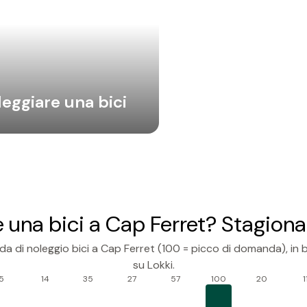
leggiare una
bici
 una bici a Cap Ferret? Stagiona
a di noleggio bici a Cap Ferret (100 = picco di domanda), in b
su Lokki.
5
14
35
27
57
100
20
1