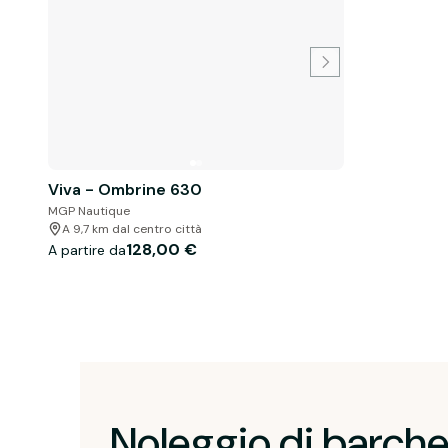
Viva - Ombrine 630
MGP Nautique
A 9,7 km dal centro città
128,00 €
A partire da
Noleggio di barche 