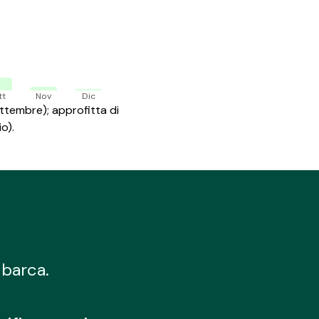
tt
Nov
Dic
ttembre); approfitta di
o).
 barca.