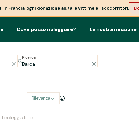
i in Francia: ogni donazione aiuta le vittime e i soccorritori.
Do
ni
Dove posso noleggiare?
La nostra missione
Ricerca
Rilevanza
1 noleggiatore