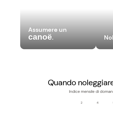
Assumere un
canoë
.
No
Quando noleggiare
Indice mensile di domand
2
4