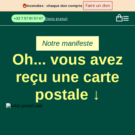
Faire un don
Incendies : chaque don compte.
+33 7 57 91 57 47
Devis gratuit
Notre manifeste
Oh... vous avez
reçu une carte
postale ↓