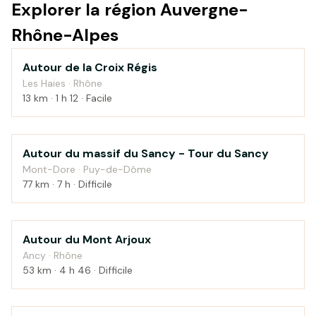
Explorer la région Auvergne-
Rhône-Alpes
Autour de la Croix Régis
Montagne
Les Haies · Rhône
13 km · 1 h 12 · Facile
Autour du massif du Sancy - Tour du Sancy
Montagne
Mont-Dore · Puy-de-Dôme
77 km · 7 h · Difficile
Autour du Mont Arjoux
Montagne
Ancy · Rhône
53 km · 4 h 46 · Difficile