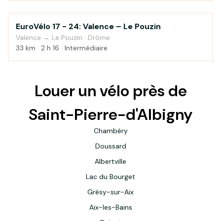
EuroVélo 17 - 24: Valence – Le Pouzin
Campagne
Valence → Le Pouzin · Drôme
33 km · 2 h 16 · Intermédiaire
Louer un vélo près de
Saint-Pierre-d'Albigny
Chambéry
Doussard
Albertville
Lac du Bourget
Grésy-sur-Aix
Aix-les-Bains