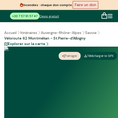
Faire un don
Incendies : chaque don compte.
+33 7 57 91 57 47
Devis gratuit
Accueil
Itinéraires
Auvergne-Rhône-Alpes
Savoie
Véloroute 62 Montmélian - St.Pierre-d'Albigny
Explorer sur la carte
Partager
Télécharger le GPX