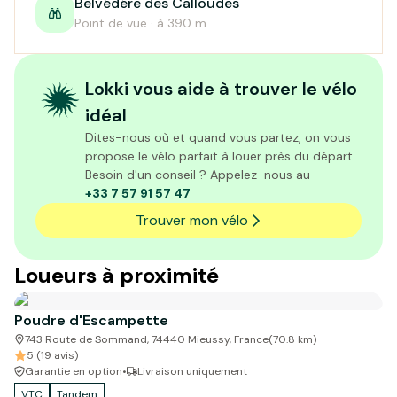
Belvédére des Calloudes
Point de vue · à 390 m
Lokki vous aide à trouver le vélo
idéal
Dites-nous où et quand vous partez, on vous
propose le vélo parfait à louer près du départ.
Besoin d'un conseil ? Appelez-nous au
+33 7 57 91 57 47
Trouver mon vélo
Loueurs à proximité
Poudre d'Escampette
743 Route de Sommand, 74440 Mieussy, France
(
70.8
km)
5 (19 avis)
Garantie en option
•
Livraison uniquement
VTC
Tandem