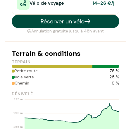
Vélo de voyage
14–26 €/j
Réserver un vélo
Annulation gratuite jusqu'à 48h avant
Terrain & conditions
TERRAIN
Petite route
75 %
Voie verte
25 %
Chemin
0 %
DÉNIVELÉ
335 m
295 m
255 m