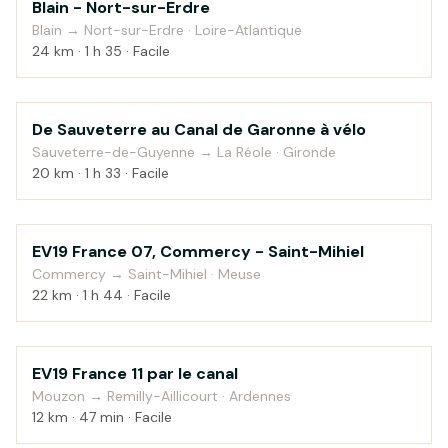
Blain - Nort-sur-Erdre
Au fil de l'eau
Blain → Nort-sur-Erdre · Loire-Atlantique
24 km · 1 h 35 · Facile
De Sauveterre au Canal de Garonne à vélo
Au fil de l'eau
Sauveterre-de-Guyenne → La Réole · Gironde
20 km · 1 h 33 · Facile
EV19 France 07, Commercy - Saint-Mihiel
Campagne
Commercy → Saint-Mihiel · Meuse
22 km · 1 h 44 · Facile
EV19 France 11 par le canal
Au fil de l'eau
Mouzon → Remilly-Aillicourt · Ardennes
12 km · 47 min · Facile