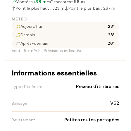
+38 m
-56 m
Montées
Descentes
Point le plus haut : 323 m
Point le plus bas : 267 m
MÉTÉO
Aujourd'hui
28°
Demain
28°
Après-demain
26°
Vent : 5 km/h E · Prévisions indicatives
Informations essentielles
Réseau d'itinéraires
Type d'itinéraire
V62
Balisage
Petites routes partagées
Revêtement