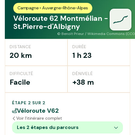
Campagne • Auvergne-Rhône-Alpes
Véloroute 62 Montmélian -
St.Pierre-d'Albigny
©
Benoît Prieur / Wikimedia Commons (CC0
DISTANCE
DURÉE
20 km
1 h 23
DIFFICULTÉ
DÉNIVELÉ
Facile
+38 m
ÉTAPE 2 SUR 2
Véloroute V62
Voir l'itinéraire complet
Les 2 étapes du parcours