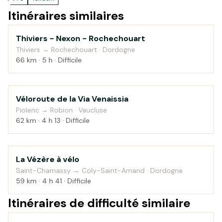
Itinéraires similaires
Thiviers - Nexon - Rochechouart
Campagne
Thiviers → Rochechouart · Dordogne
66 km · 5 h · Difficile
Véloroute de la Via Venaissia
Campagne
Piolenc → Robion · Vaucluse
62 km · 4 h 13 · Difficile
La Vézère à vélo
Campagne
Saint-Chamassy → Coly-Saint-Amand · Dordogne
59 km · 4 h 41 · Difficile
Itinéraires de difficulté similaire