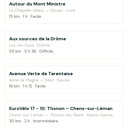
Autour du Mont Ministre
Montagne
La Chapelle-Villars → Chuyer · Loire
15 km · 1 h · Facile
Aux sources de la Drôme
Montagne
Luc-en-Diois · Drôme
55 km · 5 h 36 · Difficile
Avenue Verte de Tarentaise
Au fil de l'eau
Aime-la-Plagne → Séez · Savoie
16 km · 1 h 12 · Facile
EuroVélo 17 - 10: Thonon – Chens-sur-Léman
Campagne
Chens-sur-Léman → Thonon-les-Bains · Haute-Savoie
30 km · 2 h · Intermédiaire