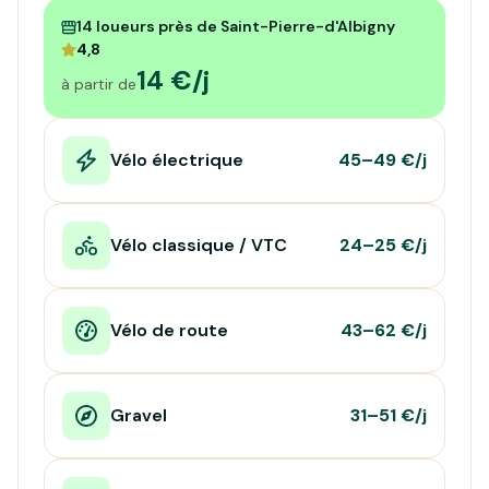
14 loueurs près de Saint-Pierre-d'Albigny
4,8
14 €/j
à partir de
Vélo électrique
45–49 €/j
Vélo classique / VTC
24–25 €/j
Vélo de route
43–62 €/j
Gravel
31–51 €/j