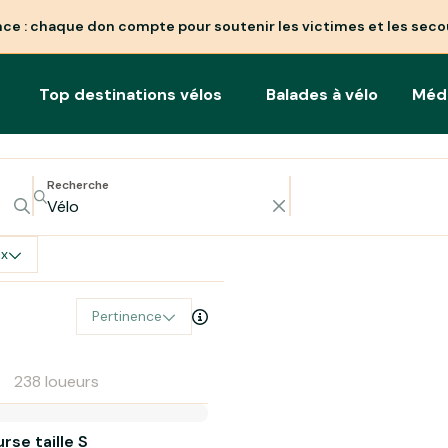
nce : chaque don compte pour soutenir les victimes et les seco
Top destinations vélos
Balades à vélo
Méd
Recherche
ix
Pertinence
238 loueurs
rse taille S