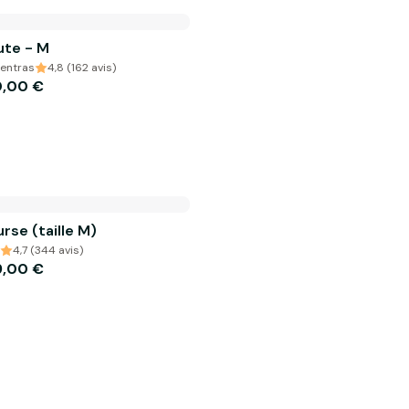
ute - M
pentras
4,8 (162 avis)
0,00 €
rse (taille M)
4,7 (344 avis)
9,00 €