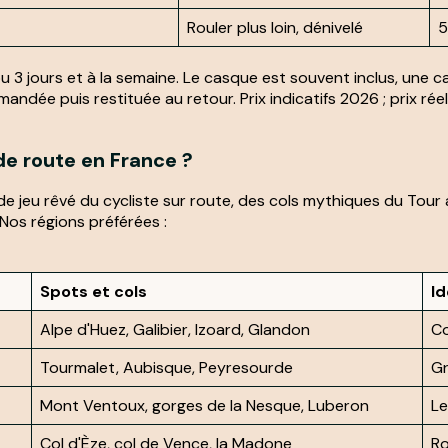
Rouler plus loin, dénivelé
5
ou 3 jours et à la semaine. Le casque est souvent inclus, une c
emandée puis restituée au retour. Prix indicatifs 2026 ; prix r
de route en France ?
 de jeu rêvé du cycliste sur route, des cols mythiques du Tour
 Nos régions préférées :
Spots et cols
Id
Alpe d'Huez, Galibier, Izoard, Glandon
Co
Tourmalet, Aubisque, Peyresourde
Gr
Mont Ventoux, gorges de la Nesque, Luberon
Le
Col d'Èze, col de Vence, la Madone
Ro