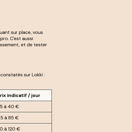
louant sur place, vous
pro. C'est aussi
issement, et de tester
constatés sur Lokki :
rix indicatif / jour
5 à 40 €
5 à 85 €
0 à 120 €