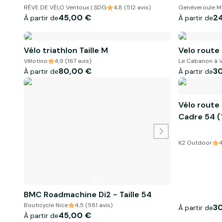
RÊVE DE VÉLO Ventoux | SDG
4,8 (512 avis)
Genèveroule Mo
45,00 €
2
À partir de
À partir de
Vélo triathlon Taille M
Velo route
Vélotino
4,9 (167 avis)
Le Cabanon à 
80,00 €
3
À partir de
À partir de
Vélo route 
Cadre 54 (
K2 Outdoor
4
BMC Roadmachine Di2 - Taille 54
Bouticycle Nice
4,5 (581 avis)
3
À partir de
45,00 €
À partir de