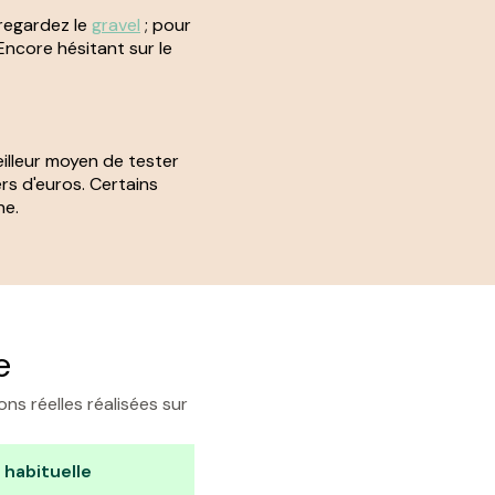
 regardez le
gravel
; pour
Encore hésitant sur le
meilleur moyen de tester
ers d'euros. Certains
he.
e
ns réelles réalisées sur
habituelle