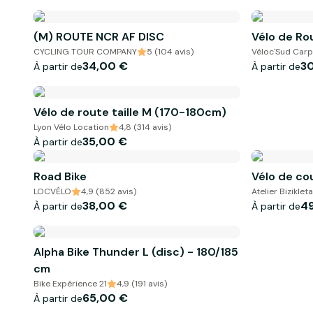
(M) ROUTE NCR AF DISC
Vélo de Ro
CYCLING TOUR COMPANY
5 (104 avis)
Véloc'Sud Car
34,00 €
3
À partir de
À partir de
Vélo de route taille M (170-180cm)
Lyon Vélo Location
4,8 (314 avis)
35,00 €
À partir de
Road Bike
Vélo de cou
LOCVÉLO
4,9 (852 avis)
Atelier Bizikleta
38,00 €
4
À partir de
À partir de
Alpha Bike Thunder L (disc) - 180/185
cm
Bike Expérience 21
4,9 (191 avis)
65,00 €
À partir de