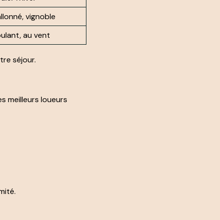
llonné, vignoble
ulant, au vent
re séjour.
es meilleurs loueurs
mité.