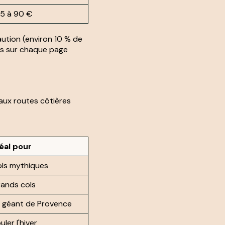
5 à 90 €
aution (environ 10 % de
éels sur chaque page
 aux routes côtières
éal pour
ls mythiques
ands cols
 géant de Provence
uler l'hiver