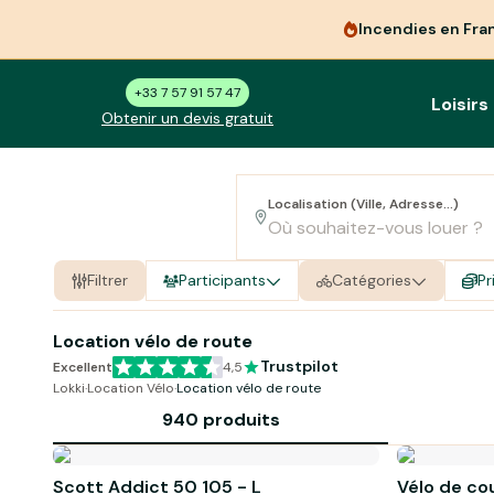
Incendies en Fra
+33 7 57 91 57 47
Loisirs
Obtenir un devis gratuit
Localisation (Ville, Adresse...)
Filtrer
Participants
Catégories
Pr
Location vélo de route
Trustpilot
Excellent
4,5
Lokki
·
Location Vélo
·
Location vélo de route
940 produits
Scott Addict 50 105 - L
Vélo de cou