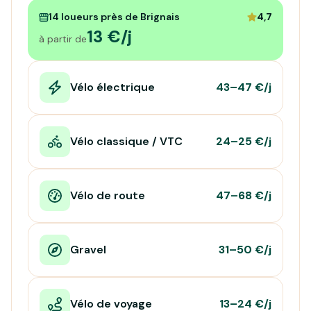
14 loueurs près de Brignais
4,7
13 €/j
à partir de
Vélo électrique
43–47 €/j
Vélo classique / VTC
24–25 €/j
Vélo de route
47–68 €/j
Gravel
31–50 €/j
Vélo de voyage
13–24 €/j