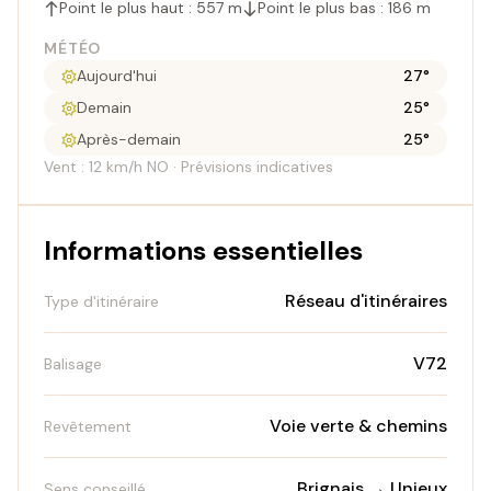
Point le plus haut : 557 m
Point le plus bas : 186 m
MÉTÉO
Aujourd'hui
27°
Demain
25°
Après-demain
25°
Vent : 12 km/h NO · Prévisions indicatives
Informations essentielles
Réseau d'itinéraires
Type d'itinéraire
V72
Balisage
Voie verte & chemins
Revêtement
Brignais → Unieux
Sens conseillé