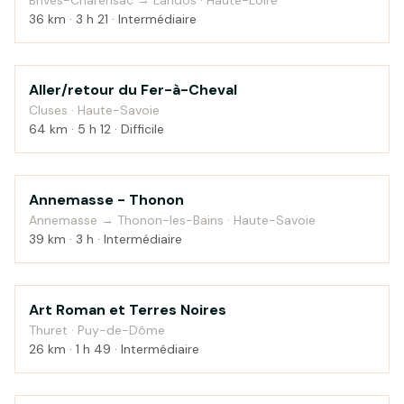
Brives-Charensac → Landos · Haute-Loire
36 km · 3 h 21 · Intermédiaire
Aller/retour du Fer-à-Cheval
Montagne
Cluses · Haute-Savoie
64 km · 5 h 12 · Difficile
Annemasse - Thonon
Campagne
Annemasse → Thonon-les-Bains · Haute-Savoie
39 km · 3 h · Intermédiaire
Art Roman et Terres Noires
Campagne
Thuret · Puy-de-Dôme
26 km · 1 h 49 · Intermédiaire