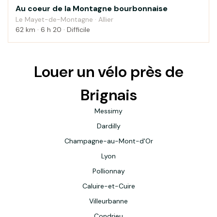
Au coeur de la Montagne bourbonnaise
Montagne
Le Mayet-de-Montagne · Allier
62 km · 6 h 20 · Difficile
Louer un vélo près de
Brignais
Messimy
Dardilly
Champagne-au-Mont-d'Or
Lyon
Pollionnay
Caluire-et-Cuire
Villeurbanne
Condrieu