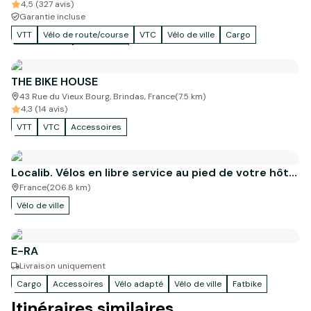
4,5 (327 avis)
Garantie incluse
VTT
Vélo de route/course
VTC
Vélo de ville
Cargo
Accessoires
Vélo enfant
THE BIKE HOUSE
43 Rue du Vieux Bourg, Brindas, France
(
7.5
km)
4,3 (14 avis)
VTT
VTC
Accessoires
Localib. Vélos en libre service au pied de votre hôtel
!
France
(
206.8
km)
Vélo de ville
E-RA
Livraison uniquement
Cargo
Accessoires
Vélo adapté
Vélo de ville
Fatbike
Itinéraires similaires