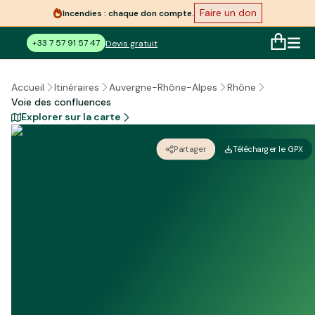
Faire un don
Incendies : chaque don compte.
+33 7 57 91 57 47
Devis gratuit
Accueil
Itinéraires
Auvergne-Rhône-Alpes
Rhône
Voie des confluences
Explorer sur la carte
Partager
Télécharger le GPX