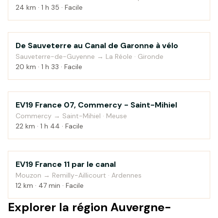
24 km · 1 h 35 · Facile
De Sauveterre au Canal de Garonne à vélo
Au fil de l'eau
Sauveterre-de-Guyenne → La Réole · Gironde
20 km · 1 h 33 · Facile
EV19 France 07, Commercy - Saint-Mihiel
Campagne
Commercy → Saint-Mihiel · Meuse
22 km · 1 h 44 · Facile
EV19 France 11 par le canal
Au fil de l'eau
Mouzon → Remilly-Aillicourt · Ardennes
12 km · 47 min · Facile
Explorer la région Auvergne-