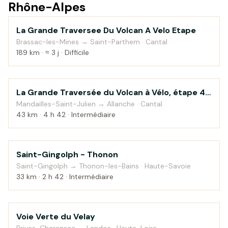
Rhône-Alpes
La Grande Traversee Du Volcan A Velo Etape
Montagne
Brassac-les-Mines → Saint-Parthem · Cantal
189 km · ≈ 3 j · Difficile
La Grande Traversée du Volcan à Vélo, étape 4,
Montagne
Mandailles-Saint-Julien / Allanche
Mandailles-Saint-Julien → Allanche · Cantal
43 km · 4 h 42 · Intermédiaire
Saint-Gingolph - Thonon
Campagne
Saint-Gingolph → Thonon-les-Bains · Haute-Savoie
33 km · 2 h 42 · Intermédiaire
Voie Verte du Velay
Montagne