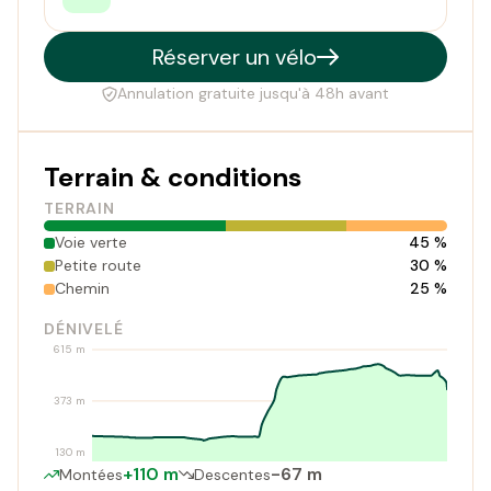
Réserver un vélo
Annulation gratuite jusqu'à 48h avant
Terrain & conditions
TERRAIN
Voie verte
45 %
Petite route
30 %
Chemin
25 %
DÉNIVELÉ
615 m
373 m
130 m
+110 m
-67 m
Montées
Descentes