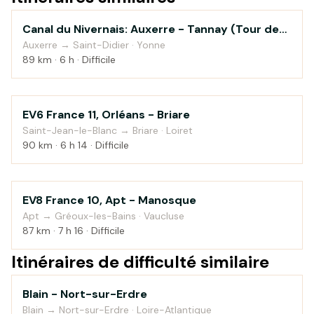
Canal du Nivernais: Auxerre - Tannay (Tour de
Au fil de l'eau
Bourgogne à vélo)
Auxerre → Saint-Didier · Yonne
89 km · 6 h · Difficile
EV6 France 11, Orléans - Briare
Campagne
Saint-Jean-le-Blanc → Briare · Loiret
90 km · 6 h 14 · Difficile
EV8 France 10, Apt - Manosque
Montagne
Apt → Gréoux-les-Bains · Vaucluse
87 km · 7 h 16 · Difficile
Itinéraires de difficulté similaire
Blain - Nort-sur-Erdre
Au fil de l'eau
Blain → Nort-sur-Erdre · Loire-Atlantique