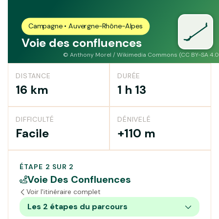
Campagne • Auvergne-Rhône-Alpes
Voie des confluences
©
Anthony Morel / Wikimedia Commons (CC BY-SA 4.0
DISTANCE
DURÉE
16 km
1 h 13
DIFFICULTÉ
DÉNIVELÉ
Facile
+110 m
ÉTAPE 2 SUR 2
Voie Des Confluences
Voir l'itinéraire complet
Les 2 étapes du parcours