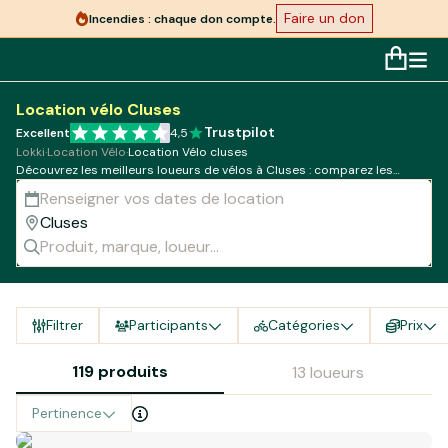
Faire un don
Incendies : chaque don compte.
Location vélo Cluses
Trustpilot
Excellent
4,5
Lokki
·
Location Vélo
·
Location Vélo cluses
Découvrez les meilleurs loueurs de vélos à Cluses : comparez les
modèles, tarifs et disponibilités !
Filtrer
Participants
Catégories
Prix
119 produits
13 loueurs
Pertinence