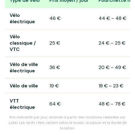
Type de vélo
Prix moyen / jour
Fourchette hab
Prix de location de vélo à Cluses
Vélo
46 €
44 €
–
48 €
électrique
Vélo
classique /
25 €
24 €
–
25 €
VTC
Vélo de ville
36 €
20 €
–
49 €
électrique
Vélo de ville
19 €
18 €
–
23 €
VTT
64 €
48 €
–
78 €
électrique
Prix indicatifs par jour, estimés à partir des locations réalisées sur
Lokki. Les tarifs réels varient selon le loueur, la saison et la durée de
location.