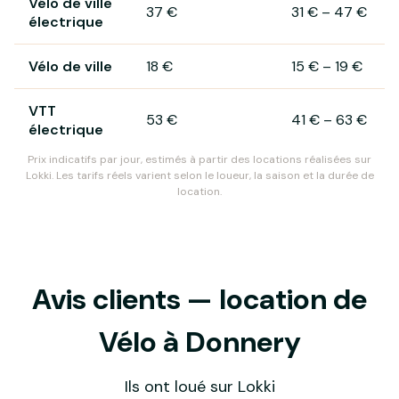
Vélo de ville
37 €
31 €
–
47 €
électrique
Vélo de ville
18 €
15 €
–
19 €
VTT
53 €
41 €
–
63 €
électrique
Prix indicatifs par jour, estimés à partir des locations réalisées sur
Lokki. Les tarifs réels varient selon le loueur, la saison et la durée de
location.
Avis clients — location de
Vélo à Donnery
Ils ont loué sur Lokki