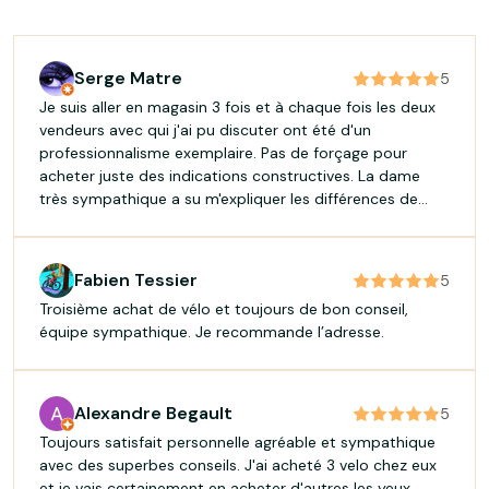
Serge Matre
5
Je suis aller en magasin 3 fois et à chaque fois les deux
vendeurs avec qui j'ai pu discuter ont été d'un
professionnalisme exemplaire. Pas de forçage pour
acheter juste des indications constructives. La dame
très sympathique a su m'expliquer les différences de
matériel monté sur les vélos et le monsieur que j'ai eu
par la suite très pro m'a fait essayer le vélo que je voulais
puis un autre un peu moins chère mais pour se rendre
Fabien Tessier
5
compte de mon positionnement sur le vélo et grâce à lui
Troisième achat de vélo et toujours de bon conseil,
j'ai finalement pris le deuxième car j'étais vraiment mieux
équipe sympathique. Je recommande l’adresse.
placé dessus. Un grand merci pour cet achat et pour
votre patience. Je recommande fortement ce magasin.
Serge.
Alexandre Begault
5
Toujours satisfait personnelle agréable et sympathique
avec des superbes conseils. J'ai acheté 3 velo chez eux
et je vais certainement en acheter d'autres les yeux