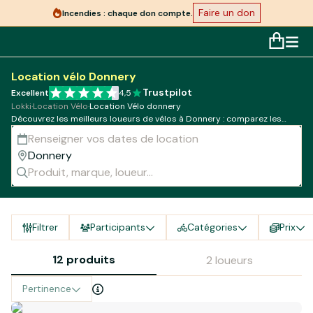
Faire un don
Incendies : chaque don compte.
Location vélo Donnery
Trustpilot
Excellent
4,5
Lokki
·
Location Vélo
·
Location Vélo donnery
Découvrez les meilleurs loueurs de vélos à Donnery : comparez les
modèles, tarifs et disponibilités !
Filtrer
Participants
Catégories
Prix
12 produits
2 loueurs
Pertinence