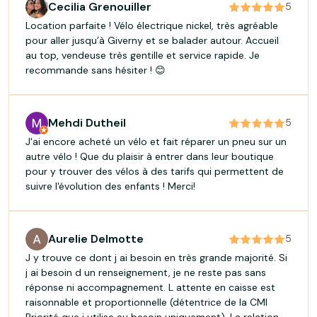
Cecilia Grenouiller
5
Location parfaite ! Vélo électrique nickel, très agréable
pour aller jusqu’à Giverny et se balader autour. Accueil
au top, vendeuse très gentille et service rapide. Je
recommande sans hésiter ! 😊
Mehdi Dutheil
5
J'ai encore acheté un vélo et fait réparer un pneu sur un
autre vélo ! Que du plaisir à entrer dans leur boutique
pour y trouver des vélos à des tarifs qui permettent de
suivre l'évolution des enfants ! Merci!
Aurelie Delmotte
5
J y trouve ce dont j ai besoin en très grande majorité. Si
j ai besoin d un renseignement, je ne reste pas sans
réponse ni accompagnement. L attente en caisse est
raisonnable et proportionnelle (détentrice de la CMI
Priorité que j utilise au besoin uniquement). La relation