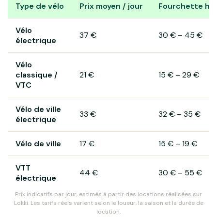
Type de vélo
Prix moyen / jour
Fourchette hab
Prix de location de vélo à Les Andelys
Vélo
37 €
30 €
–
45 €
électrique
Vélo
classique /
21 €
15 €
–
29 €
VTC
Vélo de ville
33 €
32 €
–
35 €
électrique
Vélo de ville
17 €
15 €
–
19 €
VTT
44 €
30 €
–
55 €
électrique
Prix indicatifs par jour, estimés à partir des locations réalisées sur
Lokki. Les tarifs réels varient selon le loueur, la saison et la durée de
location.