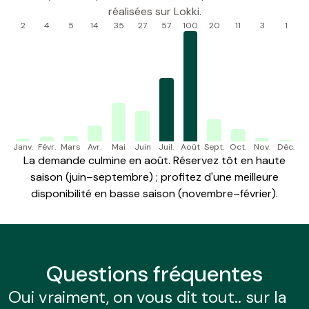
réalisées sur Lokki.
2
4
5
14
35
27
57
100
20
11
3
1
Janv.
Févr.
Mars
Avr.
Mai
Juin
Juil.
Août
Sept.
Oct.
Nov.
Déc.
La demande culmine en août. Réservez tôt en haute
saison (juin–septembre) ; profitez d'une meilleure
disponibilité en basse saison (novembre–février).
Questions
fréquentes
Oui vraiment, on vous dit tout.. sur la