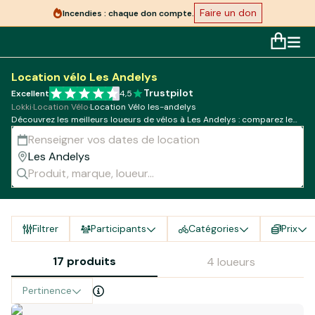
Faire un don
Incendies : chaque don compte.
Location vélo Les Andelys
Trustpilot
Excellent
4,5
Lokki
·
Location Vélo
·
Location Vélo les-andelys
Découvrez les meilleurs loueurs de vélos à Les Andelys : comparez les
modèles, tarifs et disponibilités !
Filtrer
Participants
Catégories
Prix
17 produits
4 loueurs
Pertinence