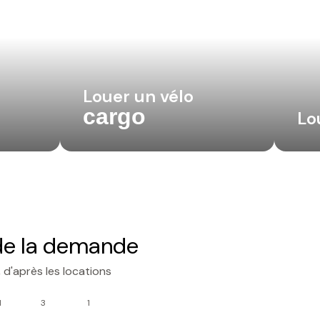
Louer un vélo
cargo
Lo
 de la demande
d'après les locations
1
3
1