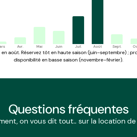
ars
Avr.
Mai
Juin
Juil.
Août
Sept.
Oc
en août. Réservez tôt en haute saison (juin–septembre) ; prof
disponibilité en basse saison (novembre–février).
Questions
fréquentes
ment, on vous dit tout.. sur la location d