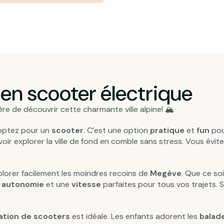
en scooter électrique
ère de découvrir cette charmante ville alpine! 🏔️
t optez pour un
scooter
. C’est une option
pratique
et
fun
pou
voir explorer la ville de fond en comble sans stress. Vous évit
lorer facilement les moindres recoins de
Megève
. Que ce so
e
autonomie
et une
vitesse
parfaites pour tous vos trajets. 
ation de scooters
est idéale. Les enfants adorent les
balad