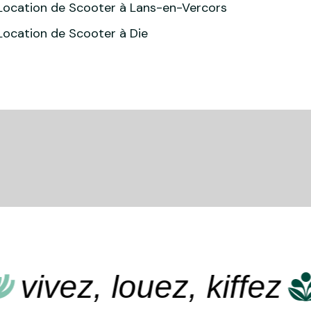
Location de Scooter à Lans-en-Vercors
Location de Scooter à Die
ivez, louez, kiffez
v