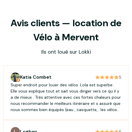
Avis clients — location de
Vélo à Mervent
Ils ont loué sur Lokki
Katia Combet
5
Super endroit pour louer des vélos. Lola est superbe .
Elle vous explique tout et sait vous diriger vers ce qu il y
a de mieux . Très attentive avec ces fortes chaleurs pour
nous recommander le meilleurs itinéraire et s assuré que
nous sommes bien équipés (eau , casquette,.. les vélos
électriques sont top. Au retour pas de Lola mais très
bien acceulli par un Mr qui ne se contente pas
seulement de récupérer les velos mais qui s intéresse à
Loghan
5