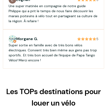
votre visite et à votre ressentie. Franchement ils sont
Une super matinée en compagnie de notre guide
adorables. Je recommande à fond . Et vraiment c est
Philippe qui a prit le temps de nous faire découvrir les
magnifique à faire 😊👍
marais poitevins à vélo tout en partageant sa culture de
la région. À refaire !
Morgane G.
5
Super sortie en famille avec de très bons vélos
électriques. Convient très bien même aux gens pas trop
sportifs.. Et très bon accueil de l'équipe de Papa Tango
Vélos! Merci encore !
Les TOPs destinations pour
louer un vélo