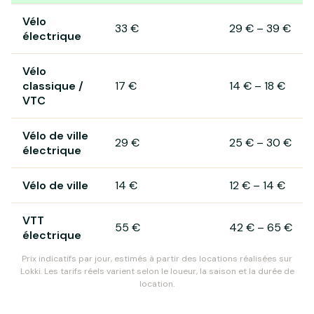
Prix de location de vélo à Mervent
Vélo
33 €
29 €
–
39 €
électrique
Vélo
classique /
17 €
14 €
–
18 €
VTC
Vélo de ville
29 €
25 €
–
30 €
électrique
Vélo de ville
14 €
12 €
–
14 €
VTT
55 €
42 €
–
65 €
électrique
Prix indicatifs par jour, estimés à partir des locations réalisées sur
Lokki. Les tarifs réels varient selon le loueur, la saison et la durée de
location.