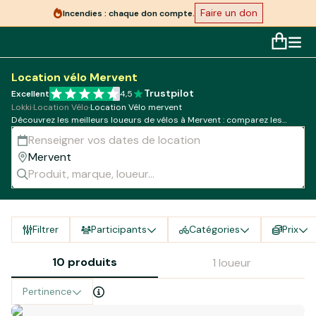
Faire un don
Incendies : chaque don compte.
Location vélo Mervent
Trustpilot
Excellent
4,5
Lokki
·
Location Vélo
·
Location Vélo mervent
Découvrez les meilleurs loueurs de vélos à Mervent : comparez les
modèles, tarifs et disponibilités !
Filtrer
Participants
Catégories
Prix
10 produits
1 loueur
Pertinence