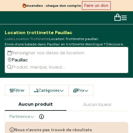
Faire un don
Incendies : chaque don compte.
Location trottinette Pauillac
Lokki
·
Location Trottinette
·
Location Trottinette pauillac
Envie d'une balade dans Pauillac en trottinette électrique ? Découvrez
tous les meilleurs loueurs de la ville
Filtrer
Catégories
Prix
Aucun produit
Aucun loueur
Pertinence
Nous n'avons pas trouvé de résultats