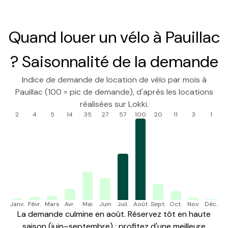
Quand louer un vélo à Pauillac
? Saisonnalité de la demande
Indice de demande de location de vélo par mois à
Pauillac (100 = pic de demande), d'après les locations
réalisées sur Lokki.
2
4
5
14
35
27
57
100
20
11
3
1
Janv.
Févr.
Mars
Avr.
Mai
Juin
Juil.
Août
Sept.
Oct.
Nov.
Déc.
La demande culmine en août. Réservez tôt en haute
saison (juin–septembre) ; profitez d'une meilleure