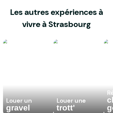
Les autres expériences à
vivre à Strasbourg
R
c
Louer un
Louer une
gravel
trott'
g