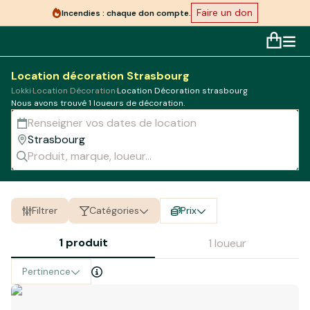
Faire un don
Incendies : chaque don compte.
Location décoration Strasbourg
Lokki
·
Location Décoration
·
Location Décoration strasbourg
Nous avons trouvé 1 loueurs de
décoration
.
Filtrer
Catégories
Prix
1 produit
1 loueur
Pertinence