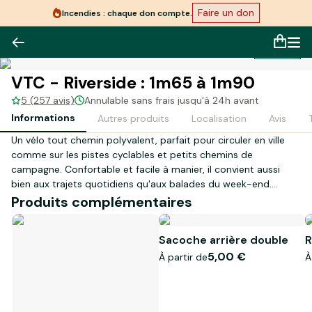
Faire un don
Incendies : chaque don compte.
1
/
1
VTC - Riverside : 1m65 à 1m90
5 (257 avis)
Annulable sans frais jusqu'à 24h avant
Informations
Autres produits
Localisation
Avis
Un vélo tout chemin polyvalent, parfait pour circuler en ville
comme sur les pistes cyclables et petits chemins de
campagne. Confortable et facile à manier, il convient aussi
bien aux trajets quotidiens qu'aux balades du week-end.
Produits complémentaires
⬆️ Taille : 1.65 à 1.90 cm
Sacoche arrière double
R
Inclus dans la location :
5,00 €
À partir de
À
🪖 Casque
🧴 Bombe anti-crevaiso
🔒 Cadenas
💼 Porte bagage