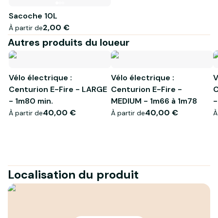
Sacoche 10L
2,00 €
À partir de
Autres produits du loueur
Vélo électrique :
Vélo électrique :
V
Centurion E-Fire - LARGE
Centurion E-Fire -
C
- 1m80 min.
MEDIUM - 1m66 à 1m78
-
40,00 €
40,00 €
À partir de
À partir de
À
Localisation du produit