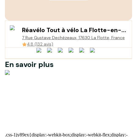
Réavélo Tout à vélo La Flotte-en-
7 Rue Gustave Dechézeaux, 17630 La Flotte, France
Ré
4.8 (132 avis)
En savoir plus