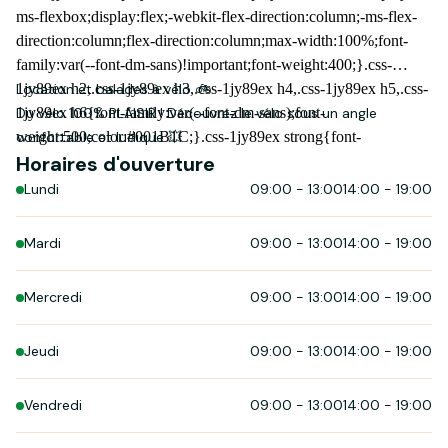
Location et balades à vélo 🚲
Du vélo 100% PLAISIR ! Découvrez le vélo sous un angle
confortable et ludique 💥
Horaires d'ouverture
Lundi
09:00
-
13:00
14:00
-
19:00
Mardi
09:00
-
13:00
14:00
-
19:00
Mercredi
09:00
-
13:00
14:00
-
19:00
Jeudi
09:00
-
13:00
14:00
-
19:00
Vendredi
09:00
-
13:00
14:00
-
19:00