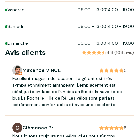
Vendredi
09:00
-
13:00
14:00
-
19:00
Samedi
09:00
-
13:00
14:00
-
19:00
Dimanche
09:00
-
13:00
14:00
-
19:00
Avis clients
4.8 (108 avis)
Maxence VINCE
5
Excellent magasin de location. Le gérant est très
sympa et vraiment arrangeant. L'emplacement est
idéal, juste en face de l'un des arrêts de la navette de
bus La Rochelle - Île de Ré. Les vélos sont parfaits,
extrêmement confortables et avec une excellente
autonomie. En plus, ils sont très beaux, au point que
pas mal de monde se retournait sur notre passage en
roulant dans l'île. Je recommande vivement !
Clémence Pr
5
Nous louons toujours nos vélos ici et nous n'avons