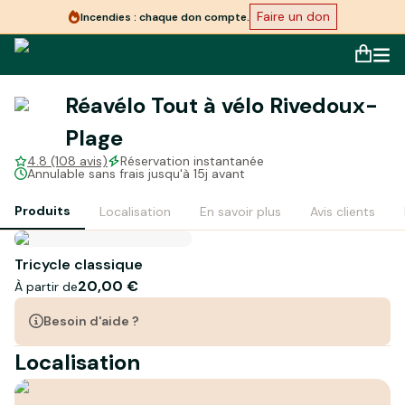
Faire un don
Incendies : chaque don compte.
Réavélo Tout à vélo Rivedoux-
Plage
4.8 (108 avis)
Réservation instantanée
Annulable sans frais jusqu'à 15j avant
Produits
Localisation
En savoir plus
Avis clients
Tricycle classique
20,00 €
À partir de
Besoin d'aide ?
Localisation