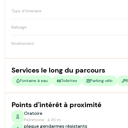
Type d'itinéraire
Balisage
Revêtement
Services le long du parcours
Fontaine à eau
Toilettes
Parking vélo
R
Points d'intérêt à proximité
Oratoire
Patrimoine · à 35 m
plaque gendarmes résistants