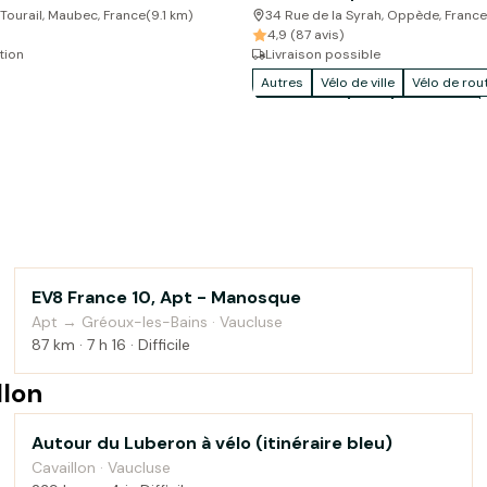
Tourail, Maubec, France
(
9.1
km)
34 Rue de la Syrah, Oppède, France
4,9 (87 avis)
tion
Livraison possible
Autres
Vélo de ville
Vélo de rou
Accessoires
VTC
Vélo enfant
EV8 France 10, Apt - Manosque
Montagne
Apt → Gréoux-les-Bains · Vaucluse
87 km · 7 h 16 · Difficile
llon
Autour du Luberon à vélo (itinéraire bleu)
Montagne
Cavaillon · Vaucluse