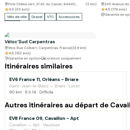
Pole Chêne vert, 31 All. du Canier, 84440
(
5
km)
245 Avenue du 
Robion, France
4,9 (63 avis)
4,9 (179 avis)
Garantie en op
Vélo de ville
Gravel
VTC
Accessoires
Cargo
Véloc'Sud Carpentras
9bis Rue Colbert, Carpentras, France
(
23.9
km)
4,8 (162 avis)
Garantie en option
•
Livraison uniquement
Itinéraires similaires
EV6 France 11, Orléans - Briare
Campagne
Saint-Jean-le-Blanc → Briare · Loiret
90 km · 6 h 14 · Difficile
Autres itinéraires au départ de Cavai
EV8 France 09, Cavaillon - Apt
Au fil de l'eau
Cavaillon → Apt · Vaucluse