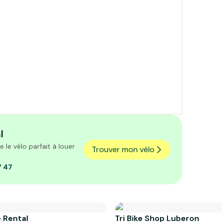
l
le vélo parfait à louer
Trouver mon vélo
7 47
 Rental
Tri Bike Shop Luberon