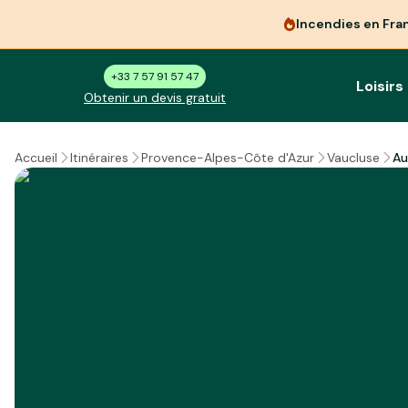
Incendies en Fra
+33 7 57 91 57 47
Loisirs
Obtenir un devis gratuit
Au
Accueil
Itinéraires
Provence-Alpes-Côte d'Azur
Vaucluse