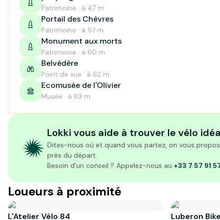
Patrimoine · à 47 m
Portail des Chèvres
Patrimoine · à 57 m
Monument aux morts
Patrimoine · à 60 m
Belvédère
Point de vue · à 62 m
Ecomusée de l'Olivier
Musée · à 63 m
Lokki vous aide à trouver le vélo idéa
Dites-nous où et quand vous partez, on vous propose 
près du départ.
Besoin d'un conseil ? Appelez-nous au
+33 7 57 91 5
Loueurs à proximité
L'Atelier Vélo 84
Luberon Bike