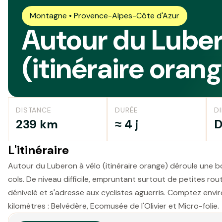
Montagne • Provence-Alpes-Côte d'Azur
Autour du Luber
(itinéraire oran
DISTANCE
DURÉE
DI
239 km
≈ 4 j
D
L'itinéraire
Autour du Luberon à vélo (itinéraire orange) déroule une 
cols. De niveau difficile, empruntant surtout de petites r
dénivelé et s'adresse aux cyclistes aguerris. Comptez enviro
kilomètres : Belvédère, Ecomusée de l'Olivier et Micro-folie.