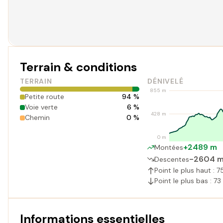
Terrain & conditions
TERRAIN
DÉNIVELÉ
855 m
Petite route
94 %
Voie verte
6 %
428 m
Chemin
0 %
0 m
+2489 m
Montées
-2604 
Descentes
Point le plus haut : 
Point le plus bas : 7
Informations essentielles