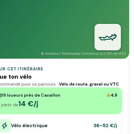
©
Amélixa / Wikimedia Commons (CC BY-SA 4.0)
UR CET ITINÉRAIRE
ue ton vélo
ommandé pour ce parcours :
Vélo de route, gravel ou VTC
19 loueurs près de Cavaillon
4,9
14 €/j
 partir de
Vélo électrique
36–52 €/j