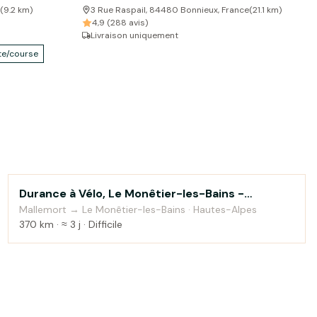
(
9.2
km)
3 Rue Raspail, 84480 Bonnieux, France
(
21.1
km)
4,9 (288 avis)
Livraison uniquement
te/course
Durance à Vélo, Le Monêtier-les-Bains -
Au fil de l'eau
Sisteron
Mallemort → Le Monêtier-les-Bains · Hautes-Alpes
370 km · ≈ 3 j · Difficile