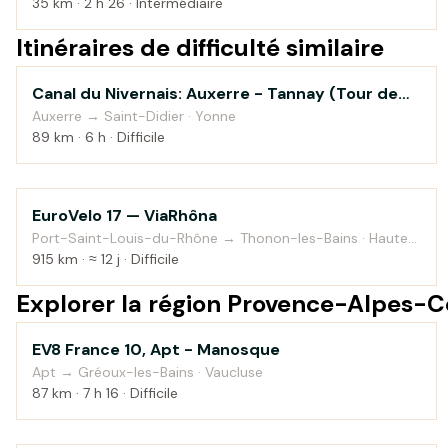
35 km · 2 h 26 · Intermédiaire
Itinéraires de difficulté similaire
Canal du Nivernais: Auxerre - Tannay (Tour de
Au fil de l'eau
Bourgogne à vélo)
Auxerre → Saint-Didier · Yonne
89 km · 6 h · Difficile
EuroVelo 17 — ViaRhôna
Au fil de l'eau
Port-Saint-Louis-du-Rhône → Thonon-les-Bains · Haute-
Savoie
915 km · ≈ 12 j · Difficile
Explorer la région Provence-Alpes-C
EV8 France 10, Apt - Manosque
Montagne
Apt → Gréoux-les-Bains · Vaucluse
87 km · 7 h 16 · Difficile