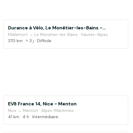
Durance à Vélo, Le Monêtier-les-Bains -
Au fil de l'eau
Sisteron
Mallemort → Le Monêtier-les-Bains · Hautes-Alpes
370 km · ≈ 3 j · Difficile
EV8 France 14, Nice - Menton
Montagne
Nice → Menton · Alpes-Maritimes
41 km · 4 h · Intermédiaire