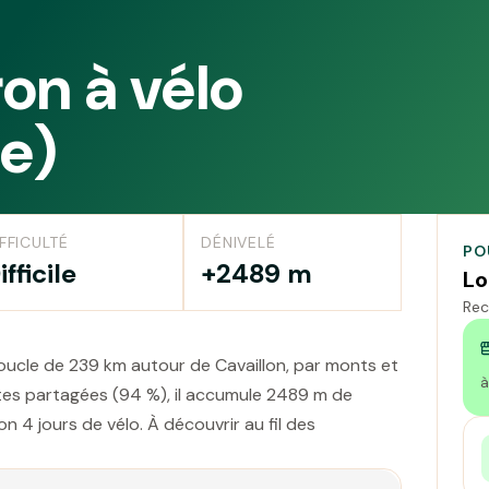
on à vélo
ge)
FFICULTÉ
DÉNIVELÉ
PO
ifficile
+2489 m
Lo
Rec
boucle de 239 km autour de Cavaillon, par monts et
à
outes partagées (94 %), il accumule 2489 m de
n 4 jours de vélo. À découvrir au fil des