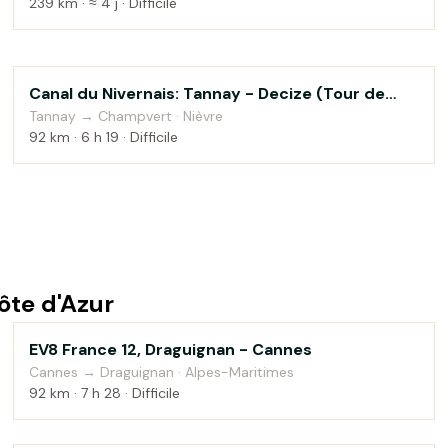
239 km · ≈ 4 j · Difficile
Canal du Nivernais: Tannay - Decize (Tour de
Au fil de l'eau
Bourgogne à vélo)
Tannay → Champvert · Nièvre
92 km · 6 h 19 · Difficile
ôte d'Azur
EV8 France 12, Draguignan - Cannes
Campagne
Cannes → Draguignan · Alpes-Maritimes
92 km · 7 h 28 · Difficile