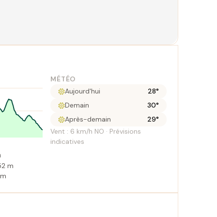
MÉTÉO
Aujourd'hui
28°
Demain
30°
Après-demain
29°
Vent : 6 km/h NO · Prévisions
indicatives
m
752 m
3 m