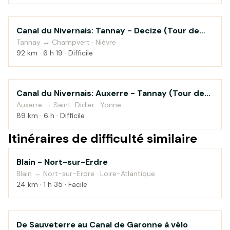
Canal du Nivernais: Tannay - Decize (Tour de
Au fil de l'eau
Bourgogne à vélo)
Tannay → Champvert · Nièvre
92 km · 6 h 19 · Difficile
Canal du Nivernais: Auxerre - Tannay (Tour de
Au fil de l'eau
Bourgogne à vélo)
Auxerre → Saint-Didier · Yonne
89 km · 6 h · Difficile
Itinéraires de difficulté similaire
Blain - Nort-sur-Erdre
Au fil de l'eau
Blain → Nort-sur-Erdre · Loire-Atlantique
24 km · 1 h 35 · Facile
De Sauveterre au Canal de Garonne à vélo
Au fil de l'eau