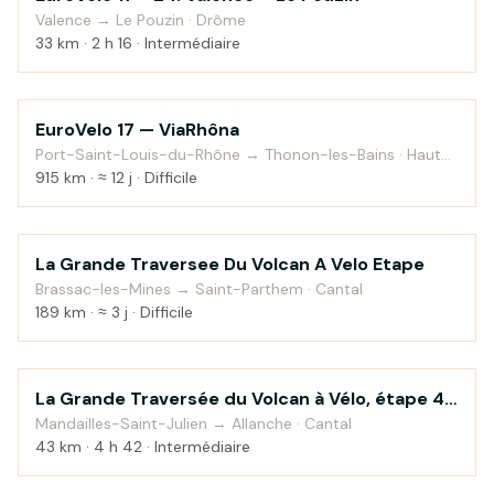
Valence → Le Pouzin · Drôme
33 km · 2 h 16 · Intermédiaire
EuroVelo 17 — ViaRhôna
Au fil de l'eau
Port-Saint-Louis-du-Rhône → Thonon-les-Bains · Haute-
Savoie
915 km · ≈ 12 j · Difficile
La Grande Traversee Du Volcan A Velo Etape
Montagne
Brassac-les-Mines → Saint-Parthem · Cantal
189 km · ≈ 3 j · Difficile
La Grande Traversée du Volcan à Vélo, étape 4,
Montagne
Mandailles-Saint-Julien / Allanche
Mandailles-Saint-Julien → Allanche · Cantal
43 km · 4 h 42 · Intermédiaire