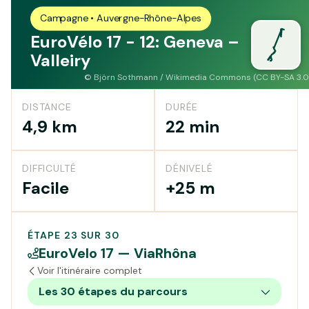
Campagne • Auvergne-Rhône-Alpes
EuroVélo 17 - 12: Geneva –
Valleiry
©
Björn Sothmann / Wikimedia Commons (CC BY-SA 3.0
DISTANCE
DURÉE
4,9 km
22 min
DIFFICULTÉ
DÉNIVELÉ
Facile
+25 m
ÉTAPE 23 SUR 30
EuroVelo 17 — ViaRhôna
Voir l'itinéraire complet
Les 30 étapes du parcours