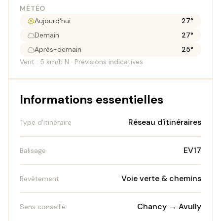
MÉTÉO
Aujourd'hui
27°
Demain
27°
Après-demain
25°
Vent : 5 km/h N · Prévisions indicatives
Informations essentielles
Réseau d'itinéraires
Type d'itinéraire
EV17
Balisage
Voie verte & chemins
Revêtement
Chancy → Avully
Sens conseillé