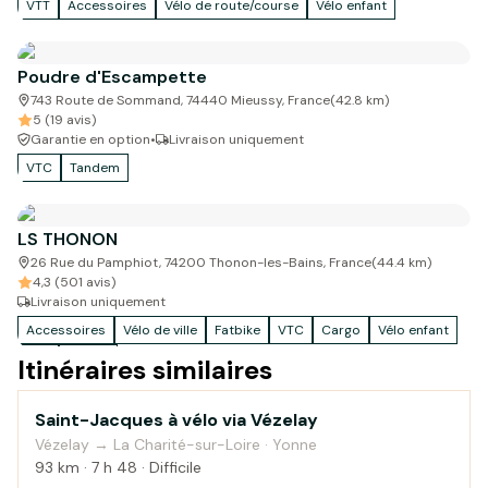
VTT
Accessoires
Vélo de route/course
Vélo enfant
Poudre d'Escampette
743 Route de Sommand, 74440 Mieussy, France
(
42.8
km)
5 (19 avis)
Garantie en option
•
Livraison uniquement
VTC
Tandem
LS THONON
26 Rue du Pamphiot, 74200 Thonon-les-Bains, France
(
44.4
km)
4,3 (501 avis)
Livraison uniquement
Accessoires
Vélo de ville
Fatbike
VTC
Cargo
Vélo enfant
VTT
Gravel
Itinéraires similaires
Saint-Jacques à vélo via Vézelay
Campagne
Vézelay → La Charité-sur-Loire · Yonne
93 km · 7 h 48 · Difficile