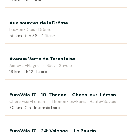
Aux sources de la Drôme
Montagne
Luc-en-Diois · Drôme
55 km · 5 h 36 · Difficile
Avenue Verte de Tarentaise
Au fil de l'eau
Aime-la-Plagne → Séez · Savoie
16 km · 1 h 12 · Facile
EuroVélo 17 - 10: Thonon – Chens-sur-Léman
Campagne
Chens-sur-Léman → Thonon-les-Bains · Haute-Savoie
30 km · 2 h · Intermédiaire
EuroVélo 17 - 24: Valence – Le Pouzin
Campagne