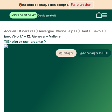
Faire un don
Incendies : chaque don compte.
+33 7 57 91 57 47
Devis gratuit
Accueil
Itinéraires
Auvergne-Rhône-Alpes
Haute-Savoie
EuroVélo 17 - 12: Geneva – Valleiry
Explorer sur la carte
Partager
Télécharger le GPX