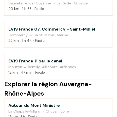
Sauveterre-de-Guyenne → La Réole · Gironde
20 km · 1 h 33 · Facile
EV19 France 07, Commercy - Saint-Mihiel
Campagne
Commercy → Saint-Mihiel · Meuse
22 km · 1 h 44 · Facile
EV19 France 11 par le canal
Au fil de l'eau
Mouzon → Remilly-Aillicourt · Ardennes
12 km · 47 min · Facile
Explorer la région Auvergne-
Rhône-Alpes
Autour du Mont Ministre
Montagne
La Chapelle-Villars → Chuyer · Loire
15 km · 1 h · Facile