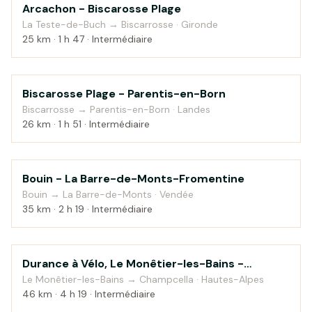
Arcachon - Biscarosse Plage
Bord de mer
La Teste-de-Buch → Biscarrosse · Gironde
25 km · 1 h 47 · Intermédiaire
Biscarosse Plage - Parentis-en-Born
Bord de mer
Biscarrosse → Parentis-en-Born · Landes
26 km · 1 h 51 · Intermédiaire
Bouin - La Barre-de-Monts-Fromentine
Bord de mer
Bouin → La Barre-de-Monts · Vendée
35 km · 2 h 19 · Intermédiaire
Durance à Vélo, Le Monêtier-les-Bains -
Montagne
Sisteron — étape 1
Le Monêtier-les-Bains → Champcella · Hautes-Alpes
46 km · 4 h 19 · Intermédiaire