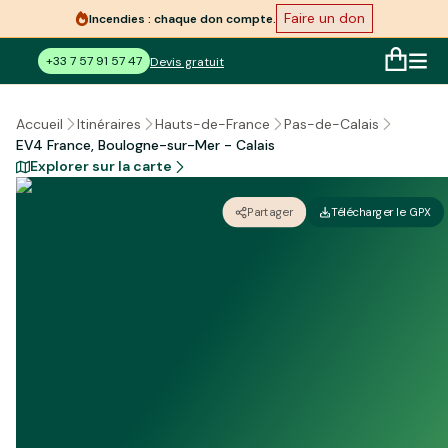
Faire un don
Incendies : chaque don compte.
+33 7 57 91 57 47
Devis gratuit
Accueil
Itinéraires
Hauts-de-France
Pas-de-Calais
EV4 France, Boulogne-sur-Mer - Calais
Explorer sur la carte
Partager
Télécharger le GPX