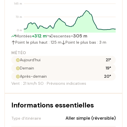
145 m
73 m
0 m
+312 m
-305 m
Montées
Descentes
Point le plus haut : 125 m
Point le plus bas : 3 m
MÉTÉO
Aujourd'hui
21°
Demain
19°
Après-demain
20°
Vent : 21 km/h SO · Prévisions indicatives
Informations essentielles
Aller simple (réversible)
Type d'itinéraire