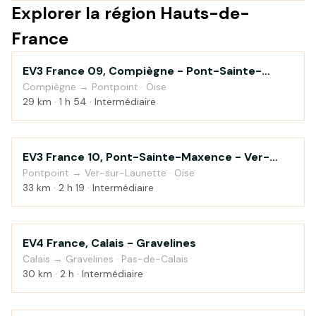
Explorer la région Hauts-de-
France
EV3 France 09, Compiègne - Pont-Sainte-
Au fil de l'eau
Maxence
Compiègne → Pontpoint · Oise
29 km · 1 h 54 · Intermédiaire
EV3 France 10, Pont-Sainte-Maxence - Ver-
Campagne
sur-Launette
Pontpoint → Ver-sur-Launette · Oise
33 km · 2 h 19 · Intermédiaire
EV4 France, Calais - Gravelines
Bord de mer
Calais → Gravelines · Pas-de-Calais
30 km · 2 h · Intermédiaire