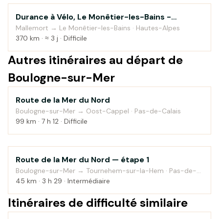
Durance à Vélo, Le Monêtier-les-Bains -
Au fil de l'eau
Sisteron
Mallemort → Le Monêtier-les-Bains · Hautes-Alpes
370 km · ≈ 3 j · Difficile
Autres itinéraires au départ de
Boulogne-sur-Mer
Route de la Mer du Nord
Bord de mer
Boulogne-sur-Mer → Oost-Cappel · Pas-de-Calais
99 km · 7 h 12 · Difficile
Route de la Mer du Nord — étape 1
Bord de mer
Boulogne-sur-Mer → Tournehem-sur-la-Hem · Pas-de-
Calais
45 km · 3 h 29 · Intermédiaire
Itinéraires de difficulté similaire