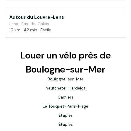
Autour du Louvre-Lens
Campagne
Lens · Pas-de-Calais
10 km · 42 min · Facile
Louer un vélo près de
Boulogne-sur-Mer
Boulogne-sur-Mer
Neufchâtel-Hardelot
Camiers
Le Touquet-Paris-Plage
Étaples
Étaples