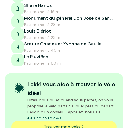
Shake Hands
Patrimoine · à 19 m
Monument du général Don José de San
Martin
Patrimoine · à 23 m
Louis Blériot
Patrimoine · à 23 m
Statue Charles et Yvonne de Gaulle
Patrimoine · à 40 m
Le Pluviôse
Patrimoine · à 60 m
Lokki vous aide à trouver le vélo
idéal
Dites-nous où et quand vous partez, on vous
propose le vélo parfait à louer près du départ.
Besoin d'un conseil ? Appelez-nous au
+33 7 57 91 57 47
Trouver mon vélo