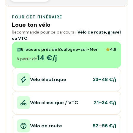
POUR CET ITINÉRAIRE
Loue ton vélo
Recommandé pour ce parcours :
Vélo de route, gravel
ou VTC
6 loueurs près de Boulogne-sur-Mer
4,9
14 €/j
à partir de
Vélo électrique
33–48 €/j
Vélo classique / VTC
21–34 €/j
Vélo de route
52–56 €/j