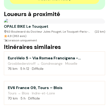
Loueurs à proximité
OPALE BIKE Le Touquet
63 Boulevard du Docteur Jules Pouget, Le Touquet-Paris-
(
22
km)
Plage, France
4,9 (383 avis)
Livraison uniquement
Itinéraires similaires
EuroVelo 5 - Via Romea Francigena -
Au fil de l'eau
Grosbliederstroff to Gondrexange
Grosbliederstroff → Gondrexange · Moselle
76 km · 5 h 12 · Difficile
EV6 France 09, Tours – Blois
Campagne
Tours → Blois · Indre-et-Loire
70 km · 5 h · Difficile