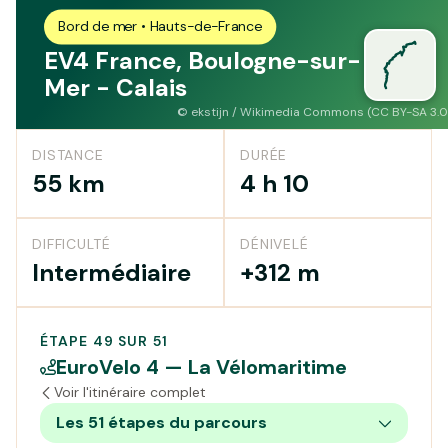
Bord de mer • Hauts-de-France
EV4 France, Boulogne-sur-
Mer - Calais
©
ekstijn / Wikimedia Commons (CC BY-SA 3.0
DISTANCE
DURÉE
55 km
4 h 10
DIFFICULTÉ
DÉNIVELÉ
Intermédiaire
+312 m
ÉTAPE 49 SUR 51
EuroVelo 4 — La Vélomaritime
Voir l'itinéraire complet
Les 51 étapes du parcours