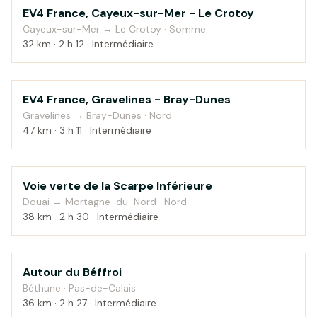
EV4 France, Cayeux-sur-Mer - Le Crotoy
Bord de mer
Cayeux-sur-Mer → Le Crotoy · Somme
32 km · 2 h 12 · Intermédiaire
EV4 France, Gravelines - Bray-Dunes
Bord de mer
Gravelines → Bray-Dunes · Nord
47 km · 3 h 11 · Intermédiaire
Voie verte de la Scarpe Inférieure
Au fil de l'eau
Douai → Mortagne-du-Nord · Nord
38 km · 2 h 30 · Intermédiaire
Autour du Béffroi
Campagne
Béthune · Pas-de-Calais
36 km · 2 h 27 · Intermédiaire