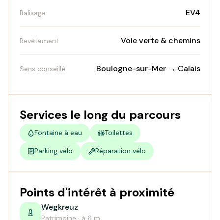
EV4
Balisage
Voie verte & chemins
Revêtement
Boulogne-sur-Mer → Calais
Sens conseillé
Services le long du parcours
Fontaine à eau
Toilettes
Parking vélo
Réparation vélo
Points d'intérêt à proximité
Wegkreuz
Patrimoine · à 6 m