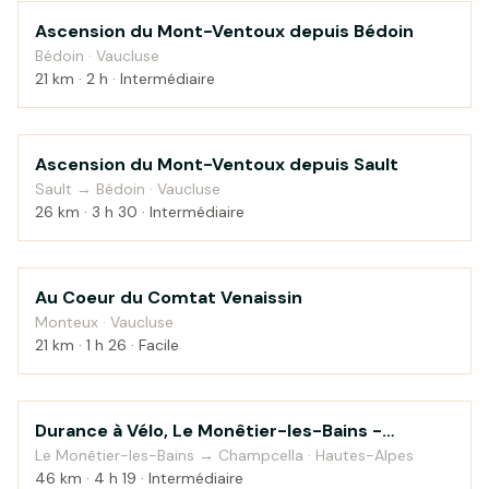
Ascension du Mont-Ventoux depuis Bédoin
Montagne
Bédoin · Vaucluse
21 km · 2 h · Intermédiaire
Ascension du Mont-Ventoux depuis Sault
Montagne
Sault → Bédoin · Vaucluse
26 km · 3 h 30 · Intermédiaire
Au Coeur du Comtat Venaissin
Campagne
Monteux · Vaucluse
21 km · 1 h 26 · Facile
Durance à Vélo, Le Monêtier-les-Bains -
Montagne
Sisteron — étape 1
Le Monêtier-les-Bains → Champcella · Hautes-Alpes
46 km · 4 h 19 · Intermédiaire