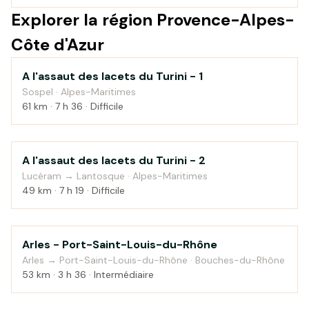
Explorer la région Provence-Alpes-
Côte d'Azur
A l'assaut des lacets du Turini - 1
Montagne
Sospel · Alpes-Maritimes
61 km · 7 h 36 · Difficile
A l'assaut des lacets du Turini - 2
Montagne
Lucéram → Lantosque · Alpes-Maritimes
49 km · 7 h 19 · Difficile
Arles - Port-Saint-Louis-du-Rhône
Bord de mer
Arles → Port-Saint-Louis-du-Rhône · Bouches-du-Rhône
53 km · 3 h 36 · Intermédiaire