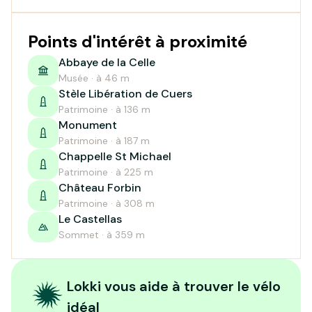
Points d'intérêt à proximité
Abbaye de la Celle
Musée · à 46 m
Stèle Libération de Cuers
Patrimoine · à 136 m
Monument
Patrimoine · à 187 m
Chappelle St Michael
Patrimoine · à 225 m
Château Forbin
Patrimoine · à 308 m
Le Castellas
Sommet · à 359 m
Lokki vous aide à trouver le vélo
idéal