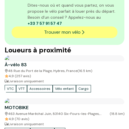
Dites-nous où et quand vous partez, on vous
propose le vélo parfait à louer près du départ.
Besoin d'un conseil ? Appelez-nous au
+33 7 57 91 57 47
Trouver mon vélo
Loueurs à proximité
À-vélo 83
48 Rue du Port de la Plage, Hyères, France
(
16.5
km)
4,9 (257 avis)
Livraison uniquement
VTC
VTT
Accessoires
Vélo enfant
Cargo
MOTOBIKE
463 Avenue Maréchal Juin, 83140 Six-Fours-les-Plages,
(
18.8
km)
France
4,9 (70 avis)
Livraison uniquement