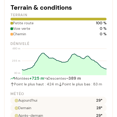
Terrain & conditions
TERRAIN
Petite route
100 %
Voie verte
0 %
Chemin
0 %
DÉNIVELÉ
480 m
255 m
30 m
+725 m
-389 m
Montées
Descentes
Point le plus haut : 424 m
Point le plus bas : 83 m
MÉTÉO
Aujourd'hui
29°
Demain
28°
Après-demain
29°