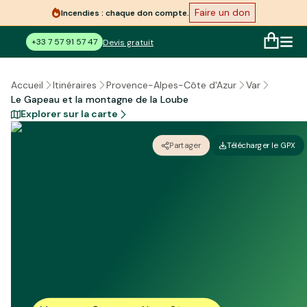
Faire un don
Incendies : chaque don compte.
+33 7 57 91 57 47
Devis gratuit
Accueil
Itinéraires
Provence-Alpes-Côte d'Azur
Var
Le Gapeau et la montagne de la Loube
Explorer sur la carte
Partager
Télécharger le GPX