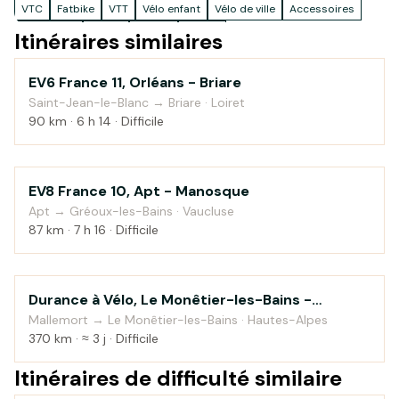
VTC
Fatbike
VTT
Vélo enfant
Vélo de ville
Accessoires
Vélo pliant
Cargo
Autres
Gravel
Itinéraires similaires
EV6 France 11, Orléans - Briare
Campagne
Saint-Jean-le-Blanc → Briare · Loiret
90 km · 6 h 14 · Difficile
EV8 France 10, Apt - Manosque
Montagne
Apt → Gréoux-les-Bains · Vaucluse
87 km · 7 h 16 · Difficile
Durance à Vélo, Le Monêtier-les-Bains -
Au fil de l'eau
Sisteron
Mallemort → Le Monêtier-les-Bains · Hautes-Alpes
370 km · ≈ 3 j · Difficile
Itinéraires de difficulté similaire