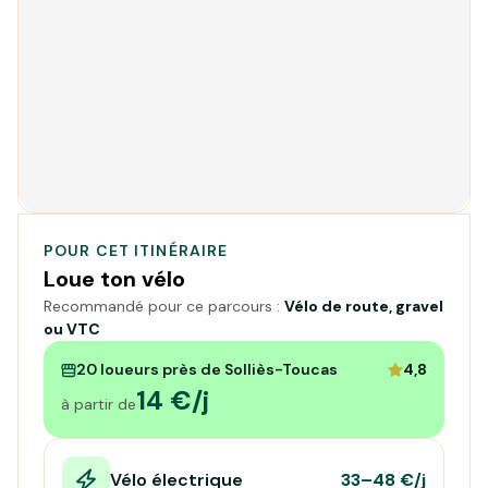
POUR CET ITINÉRAIRE
Loue ton vélo
Recommandé pour ce parcours :
Vélo de route, gravel
ou VTC
20 loueurs près de Solliès-Toucas
4,8
14 €/j
à partir de
Vélo électrique
33–48 €/j