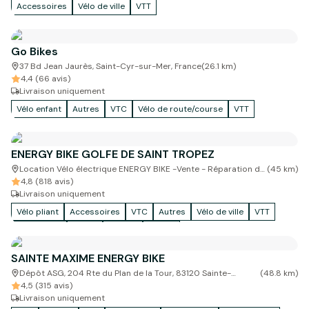
Accessoires
Vélo de ville
VTT
Go Bikes
37 Bd Jean Jaurès, Saint-Cyr-sur-Mer, France
(
26.1
km)
4,4 (66 avis)
Livraison uniquement
Vélo enfant
Autres
VTC
Vélo de route/course
VTT
ENERGY BIKE GOLFE DE SAINT TROPEZ
Location Vélo électrique ENERGY BIKE -Vente - Réparation de
(
45
km)
vélo électrique, livraison Golfe Saint Tropez, Les vitrines du
4,8 (818 avis)
soleil 2, Route du Littoral, Grimaud, France
Livraison uniquement
Vélo pliant
Accessoires
VTC
Autres
Vélo de ville
VTT
Vélo enfant
Cargo
Fatbike
Gravel
SAINTE MAXIME ENERGY BIKE
Dépôt ASG, 204 Rte du Plan de la Tour, 83120 Sainte-
(
48.8
km)
Maxime - Uniquement en réservation en ligne avec livraison
4,5 (315 avis)
/ pas d'accueil client sur place
Livraison uniquement