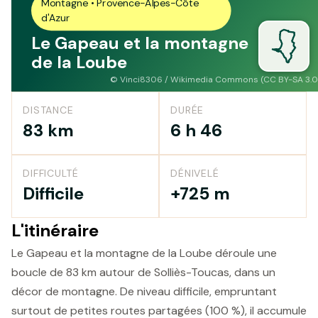
Montagne • Provence-Alpes-Côte
d'Azur
Le Gapeau et la montagne
de la Loube
©
Vinci8306 / Wikimedia Commons (CC BY-SA 3.0
DISTANCE
DURÉE
83 km
6 h 46
DIFFICULTÉ
DÉNIVELÉ
Difficile
+725 m
L'itinéraire
Le Gapeau et la montagne de la Loube déroule une
boucle de 83 km autour de Solliès-Toucas, dans un
décor de montagne. De niveau difficile, empruntant
surtout de petites routes partagées (100 %), il accumule