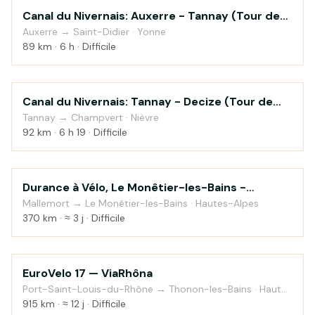
Canal du Nivernais: Auxerre - Tannay (Tour de
Au fil de l'eau
Bourgogne à vélo)
Auxerre → Saint-Didier · Yonne
89 km · 6 h · Difficile
Canal du Nivernais: Tannay - Decize (Tour de
Au fil de l'eau
Bourgogne à vélo)
Tannay → Champvert · Nièvre
92 km · 6 h 19 · Difficile
Durance à Vélo, Le Monêtier-les-Bains -
Au fil de l'eau
Sisteron
Mallemort → Le Monêtier-les-Bains · Hautes-Alpes
370 km · ≈ 3 j · Difficile
EuroVelo 17 — ViaRhôna
Au fil de l'eau
Port-Saint-Louis-du-Rhône → Thonon-les-Bains · Haute-
Savoie
915 km · ≈ 12 j · Difficile