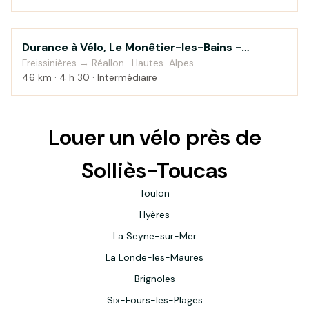
Durance à Vélo, Le Monêtier-les-Bains -
Montagne
Sisteron — étape 2
Freissinières → Réallon · Hautes-Alpes
46 km · 4 h 30 · Intermédiaire
Louer un vélo près de
Solliès-Toucas
Toulon
Hyères
La Seyne-sur-Mer
La Londe-les-Maures
Brignoles
Six-Fours-les-Plages