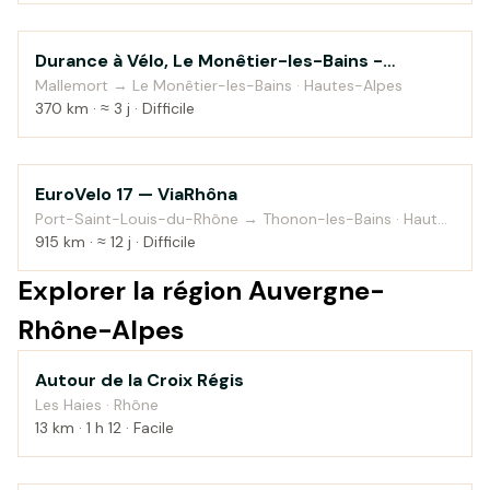
Durance à Vélo, Le Monêtier-les-Bains -
Au fil de l'eau
Sisteron
Mallemort → Le Monêtier-les-Bains · Hautes-Alpes
370 km · ≈ 3 j · Difficile
EuroVelo 17 — ViaRhôna
Au fil de l'eau
Port-Saint-Louis-du-Rhône → Thonon-les-Bains · Haute-
Savoie
915 km · ≈ 12 j · Difficile
Explorer la région Auvergne-
Rhône-Alpes
Autour de la Croix Régis
Montagne
Les Haies · Rhône
13 km · 1 h 12 · Facile