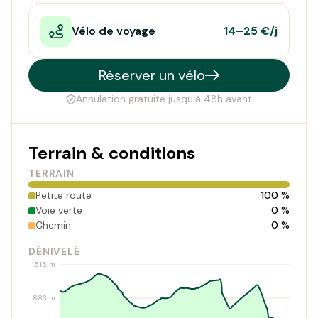
Vélo de voyage
14–25 €/j
Réserver un vélo
Annulation gratuite jusqu'à 48h avant
Terrain & conditions
TERRAIN
Petite route
100 %
Voie verte
0 %
Chemin
0 %
DÉNIVELÉ
1515 m
883 m