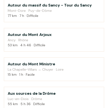
Autour du massif du Sancy - Tour du Sancy
Montagne
Mont-Dore · Puy-de-Dôme
77 km · 7 h · Difficile
Autour du Mont Arjoux
Montagne
Ancy · Rhône
53 km · 4 h 46 · Difficile
Autour du Mont Ministre
Montagne
La Chapelle-Villars → Chuyer · Loire
15 km · 1 h · Facile
Aux sources de la Drôme
Montagne
Luc-en-Diois · Drôme
55 km · 5 h 36 · Difficile