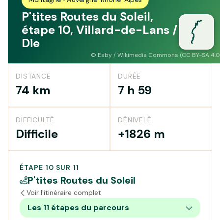
P'tites Routes du Soleil,
étape 10, Villard-de-Lans /
Die
©
Esby / Wikimedia Commons (CC BY-SA 4.0
DISTANCE
DURÉE
74 km
7 h 59
DIFFICULTÉ
DÉNIVELÉ
Difficile
+1826 m
ÉTAPE 10 SUR 11
P'tites Routes du Soleil
Voir l'itinéraire complet
Les 11 étapes du parcours