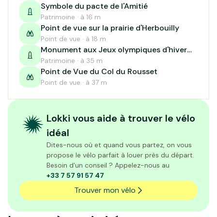
Symbole du pacte de l'Amitié
Patrimoine · à 16 m
Point de vue sur la prairie d'Herbouilly
Point de vue · à 18 m
Monument aux Jeux olympiques d'hiver
de 1968
Patrimoine · à 35 m
Point de Vue du Col du Rousset
Point de vue · à 37 m
Lokki vous aide à trouver le vélo
idéal
Dites-nous où et quand vous partez, on vous
propose le vélo parfait à louer près du départ.
Besoin d'un conseil ? Appelez-nous au
+33 7 57 91 57 47
Trouver mon vélo