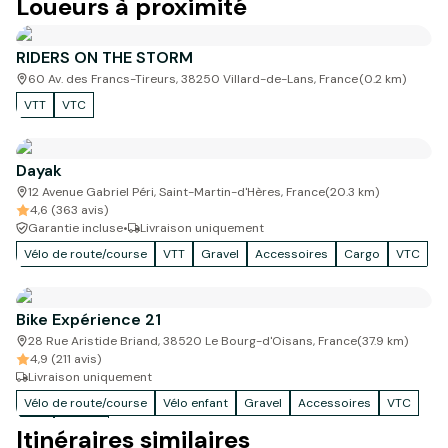
Loueurs à proximité
RIDERS ON THE STORM
60 Av. des Francs-Tireurs, 38250 Villard-de-Lans, France
(
0.2
km)
VTT
VTC
Dayak
12 Avenue Gabriel Péri, Saint-Martin-d'Hères, France
(
20.3
km)
4,6 (363 avis)
Garantie incluse
•
Livraison uniquement
Vélo de route/course
VTT
Gravel
Accessoires
Cargo
VTC
Bike Expérience 21
28 Rue Aristide Briand, 38520 Le Bourg-d'Oisans, France
(
37.9
km)
4,9 (211 avis)
Livraison uniquement
Vélo de route/course
Vélo enfant
Gravel
Accessoires
VTC
VTT
Autres
Itinéraires similaires