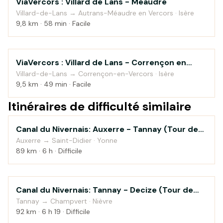
ViaVercors : Villard de Lans - Méaudre
Montagne
Villard-de-Lans → Autrans-Méaudre en Vercors · Isère
9,8 km · 58 min · Facile
ViaVercors : Villard de Lans - Corrençon en
Montagne
Vercors
Villard-de-Lans → Corrençon-en-Vercors · Isère
9,5 km · 49 min · Facile
Itinéraires de difficulté similaire
Canal du Nivernais: Auxerre - Tannay (Tour de
Au fil de l'eau
Bourgogne à vélo)
Auxerre → Saint-Didier · Yonne
89 km · 6 h · Difficile
Canal du Nivernais: Tannay - Decize (Tour de
Au fil de l'eau
Bourgogne à vélo)
Tannay → Champvert · Nièvre
92 km · 6 h 19 · Difficile