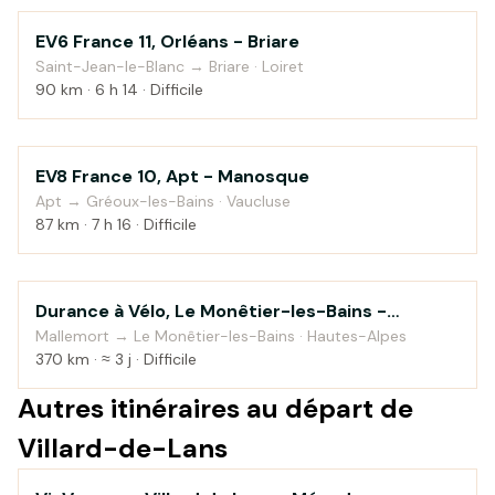
EV6 France 11, Orléans - Briare
Campagne
Saint-Jean-le-Blanc → Briare · Loiret
90 km · 6 h 14 · Difficile
EV8 France 10, Apt - Manosque
Montagne
Apt → Gréoux-les-Bains · Vaucluse
87 km · 7 h 16 · Difficile
Durance à Vélo, Le Monêtier-les-Bains -
Au fil de l'eau
Sisteron
Mallemort → Le Monêtier-les-Bains · Hautes-Alpes
370 km · ≈ 3 j · Difficile
Autres itinéraires au départ de
Villard-de-Lans