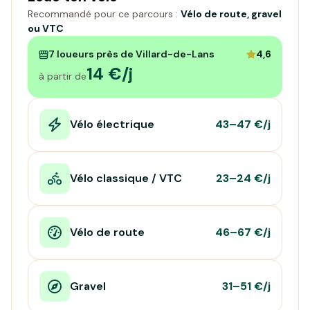
Recommandé pour ce parcours :
Vélo de route, gravel
ou VTC
7 loueurs près de Villard-de-Lans
4,6
14 €/j
à partir de
Vélo électrique
43–47 €/j
Vélo classique / VTC
23–24 €/j
Vélo de route
46–67 €/j
Gravel
31–51 €/j