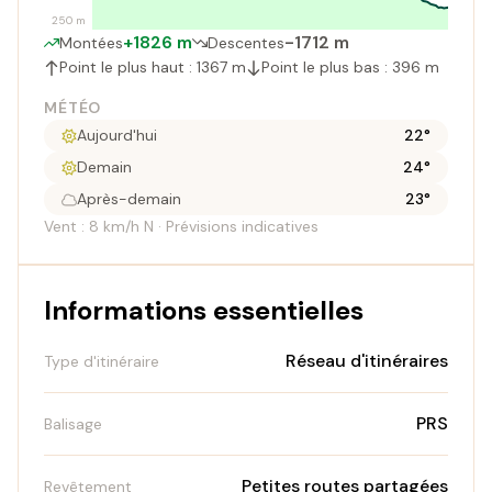
250 m
+1826 m
-1712 m
Montées
Descentes
Point le plus haut : 1367 m
Point le plus bas : 396 m
MÉTÉO
Aujourd'hui
22°
Demain
24°
Après-demain
23°
Vent : 8 km/h N · Prévisions indicatives
Informations essentielles
Réseau d'itinéraires
Type d'itinéraire
PRS
Balisage
Petites routes partagées
Revêtement