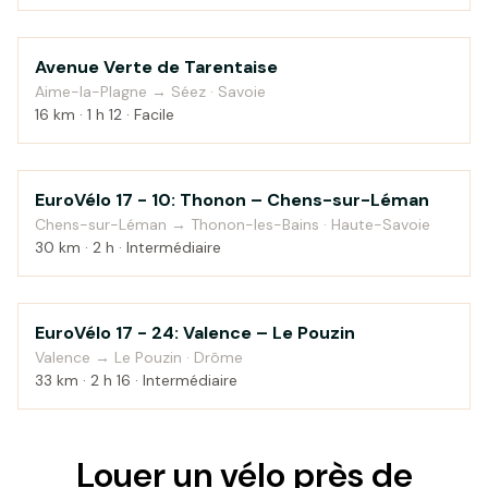
Avenue Verte de Tarentaise
Au fil de l'eau
Aime-la-Plagne → Séez · Savoie
16 km · 1 h 12 · Facile
EuroVélo 17 - 10: Thonon – Chens-sur-Léman
Campagne
Chens-sur-Léman → Thonon-les-Bains · Haute-Savoie
30 km · 2 h · Intermédiaire
EuroVélo 17 - 24: Valence – Le Pouzin
Campagne
Valence → Le Pouzin · Drôme
33 km · 2 h 16 · Intermédiaire
Louer un vélo près de