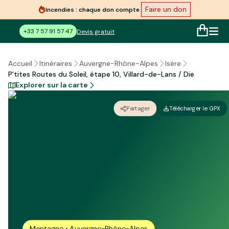
Faire un don
Incendies : chaque don compte.
+33 7 57 91 57 47
Devis gratuit
Accueil
Itinéraires
Auvergne-Rhône-Alpes
Isère
P'tites Routes du Soleil, étape 10, Villard-de-Lans / Die
Explorer sur la carte
Partager
Télécharger le GPX
Montagne • Auvergne-Rhône-Alpes