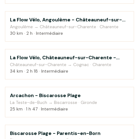
La Flow Vélo, Angoulème - Châteauneuf-sur-
Au fil de l'eau
Charente. Le long de la vallée de la Charente
Angoulême → Châteauneuf-sur-Charente · Charente
30 km · 2 h · Intermédiaire
La Flow Vélo, Châteauneuf-sur-Charente -
Au fil de l'eau
Cognac. Au coeur du vignoble du cognac
Châteauneuf-sur-Charente → Cognac · Charente
34 km · 2 h 18 · Intermédiaire
Arcachon - Biscarosse Plage
Bord de mer
La Teste-de-Buch → Biscarrosse · Gironde
25 km · 1 h 47 · Intermédiaire
Biscarosse Plage - Parentis-en-Born
Bord de mer