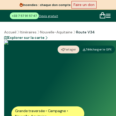
Faire un don
Incendies : chaque don compte.
+33 7 57 91 57 47
Devis gratuit
Route V34
Accueil
Itinéraires
Nouvelle-Aquitaine
Explorer sur la carte
Partager
Télécharger le GPX
Grande traversée • Campagne •