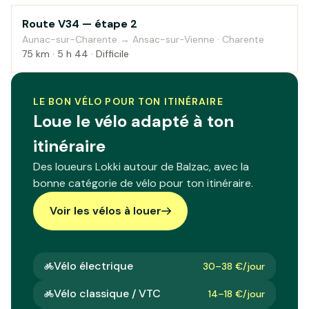
2
Route V34 — étape 2
Aunac-sur-Charente → Ansac-sur-Vienne · Charente
75 km · 5 h 44 · Difficile
LE BON VÉLO POUR TON ITINÉRAIRE
Loue le vélo adapté à ton
itinéraire
Des loueurs Lokki autour de Balzac, avec la
bonne catégorie de vélo pour ton itinéraire.
Voir les vélos à louer
Vélo électrique
30–38 €/jour
Vélo classique / VTC
14–18 €/jour