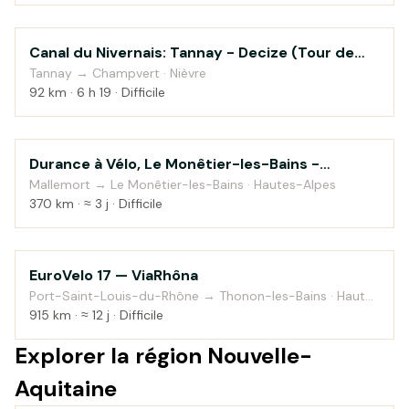
Canal du Nivernais: Tannay - Decize (Tour de
Au fil de l'eau
Bourgogne à vélo)
Tannay → Champvert · Nièvre
92 km · 6 h 19 · Difficile
Durance à Vélo, Le Monêtier-les-Bains -
Au fil de l'eau
Sisteron
Mallemort → Le Monêtier-les-Bains · Hautes-Alpes
370 km · ≈ 3 j · Difficile
EuroVelo 17 — ViaRhôna
Au fil de l'eau
Port-Saint-Louis-du-Rhône → Thonon-les-Bains · Haute-
Savoie
915 km · ≈ 12 j · Difficile
Explorer la région Nouvelle-
Aquitaine