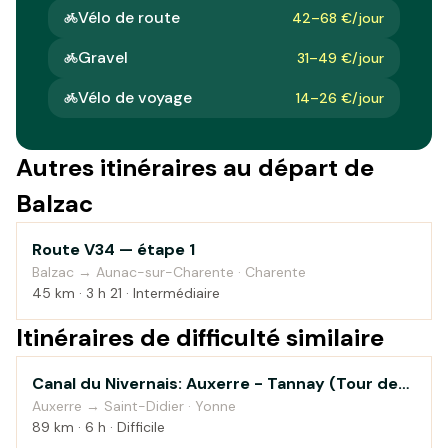
Vélo de route
42–68 €/jour
Gravel
31–49 €/jour
Vélo de voyage
14–26 €/jour
Autres itinéraires au départ de
Balzac
Route V34 — étape 1
Campagne
Balzac → Aunac-sur-Charente · Charente
45 km · 3 h 21 · Intermédiaire
Itinéraires de difficulté similaire
Canal du Nivernais: Auxerre - Tannay (Tour de
Au fil de l'eau
Bourgogne à vélo)
Auxerre → Saint-Didier · Yonne
89 km · 6 h · Difficile