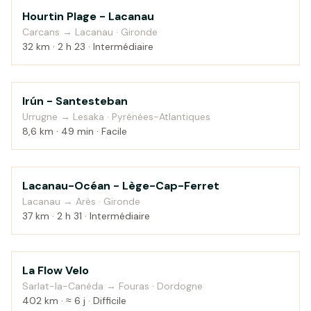
Hourtin Plage - Lacanau
Bord de mer
Carcans → Lacanau · Gironde
32 km · 2 h 23 · Intermédiaire
Irún - Santesteban
Au fil de l'eau
Urrugne → Lesaka · Pyrénées-Atlantiques
8,6 km · 49 min · Facile
Lacanau-Océan - Lège-Cap-Ferret
Bord de mer
Lacanau → Arès · Gironde
37 km · 2 h 31 · Intermédiaire
La Flow Velo
Campagne
Sarlat-la-Canéda → Fouras · Dordogne
402 km · ≈ 6 j · Difficile