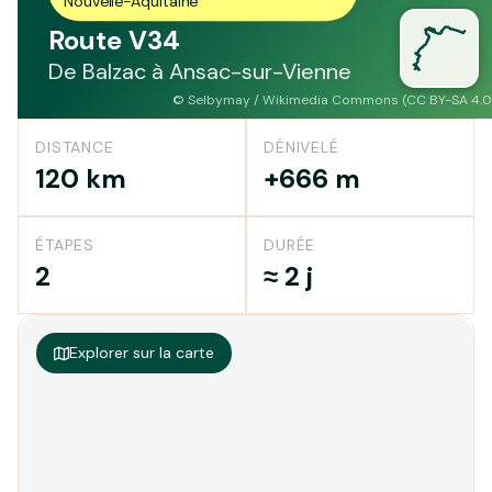
Nouvelle-Aquitaine
Route V34
De Balzac à Ansac-sur-Vienne
©
Selbymay / Wikimedia Commons (CC BY-SA 4.0
DISTANCE
DÉNIVELÉ
120 km
+666 m
ÉTAPES
DURÉE
2
≈ 2 j
Explorer sur la carte