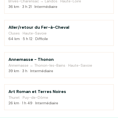
Brives-Charensac → Landos · Haute-Loire
36 km · 3 h 21 · Intermédiaire
Aller/retour du Fer-à-Cheval
Montagne
Cluses · Haute-Savoie
64 km · 5 h 12 · Difficile
Annemasse - Thonon
Campagne
Annemasse → Thonon-les-Bains · Haute-Savoie
39 km · 3 h · Intermédiaire
Art Roman et Terres Noires
Campagne
Thuret · Puy-de-Dôme
26 km · 1 h 49 · Intermédiaire