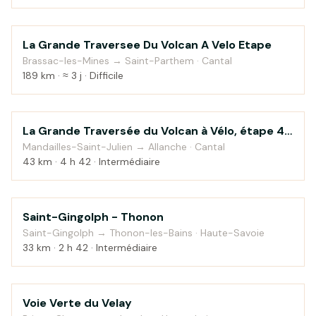
La Grande Traversee Du Volcan A Velo Etape
Montagne
Brassac-les-Mines → Saint-Parthem · Cantal
189 km · ≈ 3 j · Difficile
La Grande Traversée du Volcan à Vélo, étape 4,
Montagne
Mandailles-Saint-Julien / Allanche
Mandailles-Saint-Julien → Allanche · Cantal
43 km · 4 h 42 · Intermédiaire
Saint-Gingolph - Thonon
Campagne
Saint-Gingolph → Thonon-les-Bains · Haute-Savoie
33 km · 2 h 42 · Intermédiaire
Voie Verte du Velay
Montagne