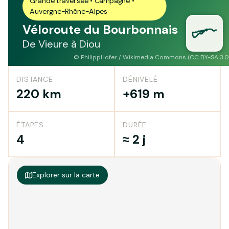
Grande traversée • Campagne •
Auvergne-Rhône-Alpes
Véloroute du Bourbonnais
De Vieure à Diou
©
PhilippHofer / Wikimedia Commons (CC BY-SA 3.0
DISTANCE
DÉNIVELÉ
220 km
+619 m
ÉTAPES
DURÉE
4
≈ 2 j
Explorer sur la carte