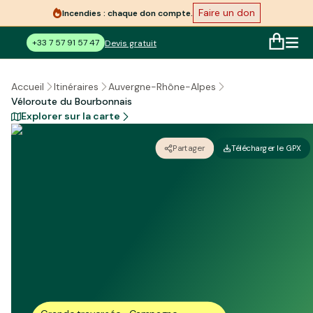
Faire un don
Incendies : chaque don compte.
+33 7 57 91 57 47
Devis gratuit
Accueil
Itinéraires
Auvergne-Rhône-Alpes
Véloroute du Bourbonnais
Explorer sur la carte
Partager
Télécharger le GPX