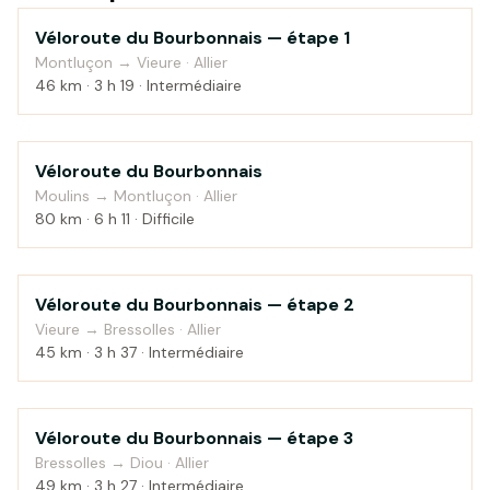
1
Véloroute du Bourbonnais — étape 1
Montluçon → Vieure · Allier
46 km · 3 h 19 · Intermédiaire
2
Véloroute du Bourbonnais
Moulins → Montluçon · Allier
80 km · 6 h 11 · Difficile
3
Véloroute du Bourbonnais — étape 2
Vieure → Bressolles · Allier
45 km · 3 h 37 · Intermédiaire
4
Véloroute du Bourbonnais — étape 3
Bressolles → Diou · Allier
49 km · 3 h 27 · Intermédiaire