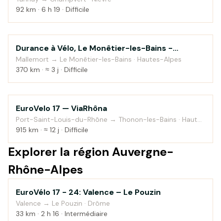
92 km · 6 h 19 · Difficile
Durance à Vélo, Le Monêtier-les-Bains -
Au fil de l'eau
Sisteron
Mallemort → Le Monêtier-les-Bains · Hautes-Alpes
370 km · ≈ 3 j · Difficile
EuroVelo 17 — ViaRhôna
Au fil de l'eau
Port-Saint-Louis-du-Rhône → Thonon-les-Bains · Haute-
Savoie
915 km · ≈ 12 j · Difficile
Explorer la région Auvergne-
Rhône-Alpes
EuroVélo 17 - 24: Valence – Le Pouzin
Campagne
Valence → Le Pouzin · Drôme
33 km · 2 h 16 · Intermédiaire