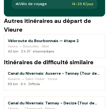
Vélo de voyage
14–25 €/jour
Autres itinéraires au départ de
Vieure
Véloroute du Bourbonnais — étape 2
Campagne
Vieure → Bressolles · Allier
45 km · 3 h 37 · Intermédiaire
Itinéraires de difficulté similaire
Canal du Nivernais: Auxerre - Tannay (Tour de
Au fil de l'eau
Bourgogne à vélo)
Auxerre → Saint-Didier · Yonne
89 km · 6 h · Difficile
Canal du Nivernais: Tannay - Decize (Tour de
Au fil de l'eau
Bourgogne à vélo)
Tannay → Champvert · Nièvre