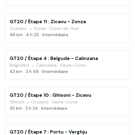
GT20 / Étape 11 : Zicavu - Zonza
Montagne
Cozzano → Zonza · Corse-du-Sud
48 km · 4 h 25 · Intermédiaire
GT20 / Étape 4 : Belgude - Calinzana
Montagne
Belgodère → Calenzana · Haute-Corse
43 km · 3 h 49 · Intermédiaire
GT20 / Étape 10 : Ghisoni - Zicavu
Montagne
Ghisoni → Cozzano · Haute-Corse
35 km · 3 h 24 · Intermédiaire
GT20 / Étape 7 : Portu - Verghju
Montagne