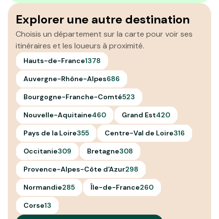
Explorer une autre destination
Choisis un département sur la carte pour voir ses
itinéraires et les loueurs à proximité.
Hauts-de-France
1378
Auvergne-Rhône-Alpes
686
Bourgogne-Franche-Comté
523
Nouvelle-Aquitaine
460
Grand Est
420
Pays de la Loire
355
Centre-Val de Loire
316
Occitanie
309
Bretagne
308
Provence-Alpes-Côte d'Azur
298
Normandie
285
Île-de-France
260
Corse
13