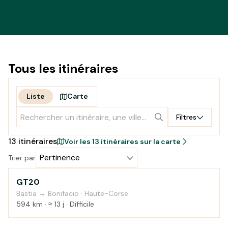
Tous les itinéraires
Liste
Carte
Filtres
13 itinéraires
Voir les 13 itinéraires sur la carte
Pertinence
Trier par
GT20
Campagne
Bastia → Bonifacio · Haute-Corse
594 km · ≈ 13 j · Difficile