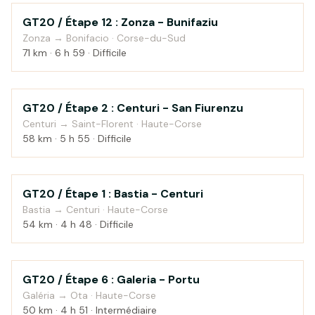
GT20 / Étape 12 : Zonza - Bunifaziu
Montagne
Zonza → Bonifacio · Corse-du-Sud
71 km · 6 h 59 · Difficile
GT20 / Étape 2 : Centuri - San Fiurenzu
Montagne
Centuri → Saint-Florent · Haute-Corse
58 km · 5 h 55 · Difficile
GT20 / Étape 1 : Bastia - Centuri
Campagne
Bastia → Centuri · Haute-Corse
54 km · 4 h 48 · Difficile
GT20 / Étape 6 : Galeria - Portu
Campagne
Galéria → Ota · Haute-Corse
50 km · 4 h 51 · Intermédiaire