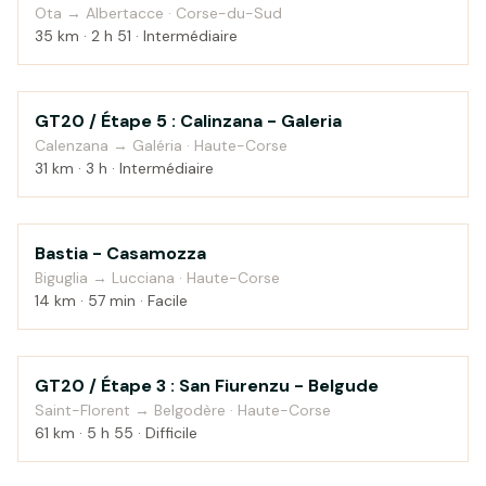
Ota → Albertacce · Corse-du-Sud
35 km · 2 h 51 · Intermédiaire
GT20 / Étape 5 : Calinzana - Galeria
Campagne
Calenzana → Galéria · Haute-Corse
31 km · 3 h · Intermédiaire
Bastia - Casamozza
Campagne
Biguglia → Lucciana · Haute-Corse
14 km · 57 min · Facile
GT20 / Étape 3 : San Fiurenzu - Belgude
Montagne
Saint-Florent → Belgodère · Haute-Corse
61 km · 5 h 55 · Difficile