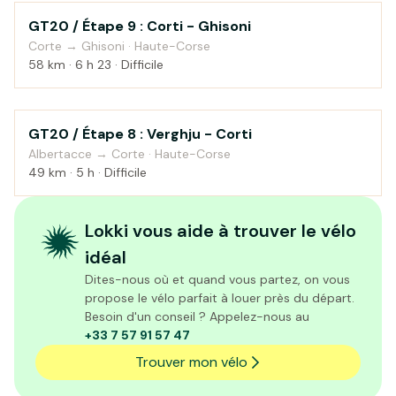
GT20 / Étape 9 : Corti - Ghisoni
Montagne
Corte → Ghisoni · Haute-Corse
58 km · 6 h 23 · Difficile
GT20 / Étape 8 : Verghju - Corti
Montagne
Albertacce → Corte · Haute-Corse
49 km · 5 h · Difficile
Lokki vous aide à trouver le vélo
idéal
Dites-nous où et quand vous partez, on vous
propose le vélo parfait à louer près du départ.
Besoin d'un conseil ? Appelez-nous au
+33 7 57 91 57 47
Trouver mon vélo