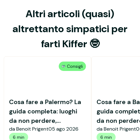
Altri articoli (quasi)
altrettanto simpatici per
farti Kiffer 🤓
Consigli
Cosa fare a Palermo? La
Cosa fare a Ba
guida completa: luoghi
guida completa
da non perdere,
da non perdere
da Benoit Prigent
05 ago 2026
da Benoit Prigent
0
monumenti e consigli
vecchia e consi
6 min
6 min
pratici