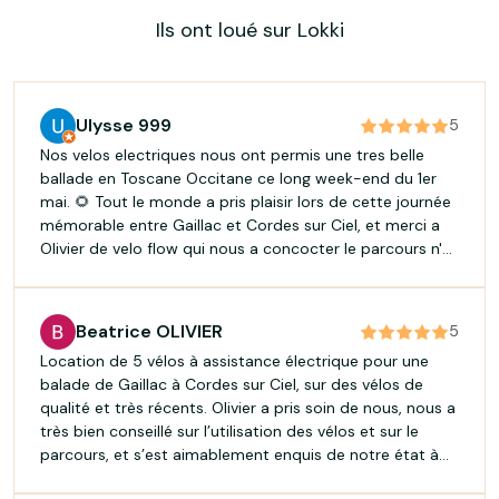
Ils ont loué sur Lokki
Ulysse 999
5
Nos velos electriques nous ont permis une tres belle
ballade en Toscane Occitane ce long week-end du 1er
mai. 🌻 Tout le monde a pris plaisir lors de cette journée
mémorable entre Gaillac et Cordes sur Ciel, et merci a
Olivier de velo flow qui nous a concocter le parcours n'
empruntant que des routes et chemins sans circulation.
Les vélos étaient au top, très récents, très
confortables... et très efficace dans les petites montées
Beatrice OLIVIER
5
!! 🏍 Journée a refaire, tant la région regorge de jolis
Location de 5 vélos à assistance électrique pour une
parcours et villages a visiter 🤩 (on compte sur toi Olivier
balade de Gaillac à Cordes sur Ciel, sur des vélos de
pour la prochaine excursion !)
qualité et très récents. Olivier a pris soin de nous, nous a
très bien conseillé sur l’utilisation des vélos et sur le
parcours, et s’est aimablement enquis de notre état à
mi-parcours 😁. Nous avons tous beaucoup apprécié le