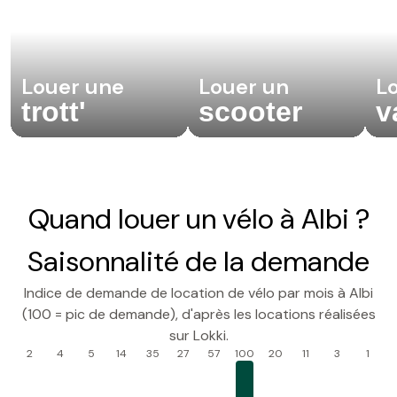
Louer une
Louer un
Lo
trott'
scooter
v
Quand louer un vélo à Albi ?
Saisonnalité de la demande
Indice de demande de location de vélo par mois à Albi
(100 = pic de demande), d'après les locations réalisées
sur Lokki.
2
4
5
14
35
27
57
100
20
11
3
1