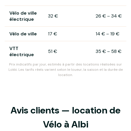
Vélo de ville
32 €
26 €
–
34 €
électrique
Vélo de ville
17 €
14 €
–
19 €
VTT
51 €
35 €
–
58 €
électrique
Prix indicatifs par jour, estimés à partir des locations réalisées sur
Lokki. Les tarifs réels varient selon le loueur, la saison et la durée de
location.
Avis clients — location de
Vélo à Albi