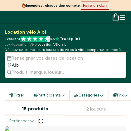
Faire un don
Incendies : chaque don compte.
Location vélo Albi
Trustpilot
Excellent
4,5
Lokki
·
Location Vélo
·
Location Vélo albi
Découvrez les meilleurs loueurs de vélos à Albi : comparez les modèles,
tarifs et disponibilités !
Filtrer
Participants
Catégories
Prix
18 produits
2 loueurs
Pertinence