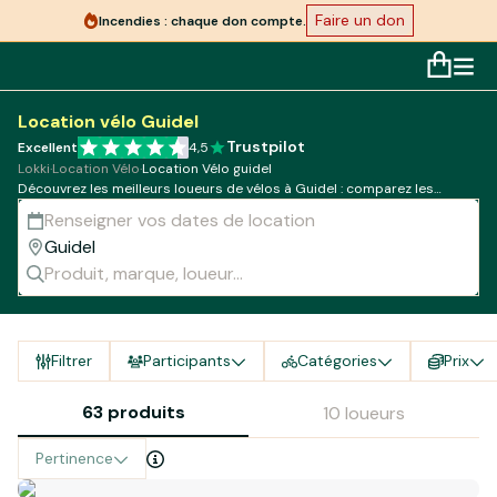
Faire un don
Incendies : chaque don compte.
Location vélo Guidel
Trustpilot
Excellent
4,5
Lokki
·
Location Vélo
·
Location Vélo guidel
Découvrez les meilleurs loueurs de vélos à Guidel : comparez les
modèles, tarifs et disponibilités !
Filtrer
Participants
Catégories
Prix
63 produits
10 loueurs
Pertinence