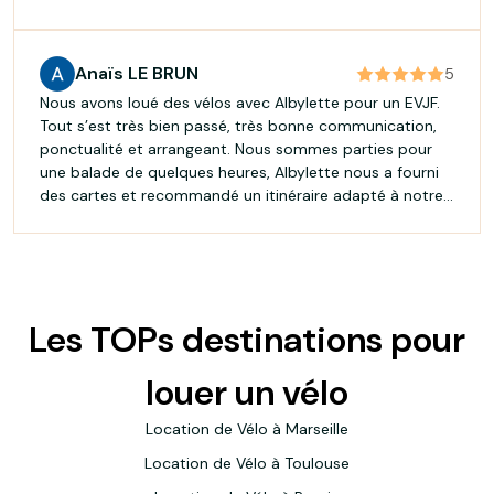
paysages. Réservation simple, tarifs corrects et service
au top. Je recommande sans hésiter !
Anaïs LE BRUN
5
Nous avons loué des vélos avec Albylette pour un EVJF.
Tout s’est très bien passé, très bonne communication,
ponctualité et arrangeant. Nous sommes parties pour
une balade de quelques heures, Albylette nous a fourni
des cartes et recommandé un itinéraire adapté à notre
demande. Je recommande +++, merci encore!
Les TOPs destinations pour
louer un vélo
Location de Vélo à Marseille
Location de Vélo à Toulouse