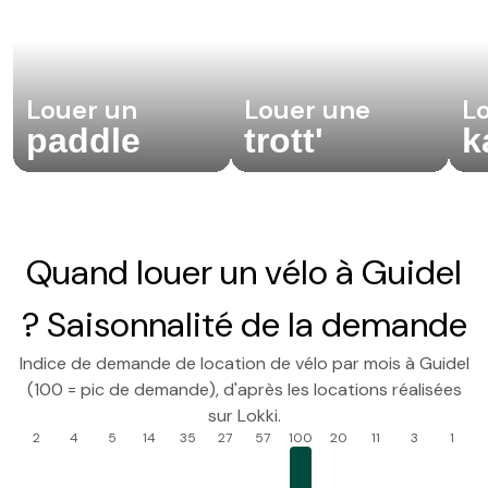
Louer un
Louer une
L
paddle
trott'
k
Quand louer un vélo à Guidel
? Saisonnalité de la demande
Indice de demande de location de vélo par mois à Guidel
(100 = pic de demande), d'après les locations réalisées
sur Lokki.
2
4
5
14
35
27
57
100
20
11
3
1