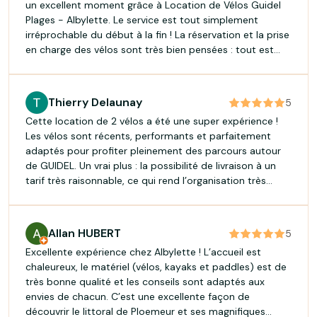
un excellent moment grâce à Location de Vélos Guidel
Plages - Albylette. Le service est tout simplement
irréprochable du début à la fin ! La réservation et la prise
en charge des vélos sont très bien pensées : tout est
fluide, rapide et parfaitement organisé. On sent que tout
est mis en œuvre pour faciliter la vie des clients et leur
faire gagner du temps. Les vélos proposés à la location
Thierry Delaunay
5
sont d'excellente qualité, récents, très bien entretenus
Cette location de 2 vélos a été une super expérience !
et bien réglés pour garantir un confort optimal tout au
Les vélos sont récents, performants et parfaitement
long de la journée. C'est un vrai plaisir de pédaler avec
adaptés pour profiter pleinement des parcours autour
du matériel aussi fiable ! Louer ici est vraiment la
de GUIDEL. Un vrai plus : la possibilité de livraison à un
solution idéale pour découvrir la côte, les plages et les
tarif très raisonnable, ce qui rend l’organisation très
magnifiques paysages bretons en toute sécurité et à
simple. Nous avons également apprécié les parcours
son rythme, sur les nombreuses pistes cyclables des
enregistrés par Nicolas sur Komoot, qui nous ont permis
alentours. Le rapport qualité-prix est également
de découvrir de superbes endroits. Nicolas prend
excellent. Je recommande cette adresse les yeux fermés
Allan HUBERT
5
vraiment le temps d’échanger avec vous, de conseiller et
à tous ceux qui souhaitent louer un vélo dans la région.
Excellente expérience chez Albylette ! L’accueil est
de partager sa passion, ce qui fait toute la différence!
Une organisation au top, les 5 étoiles sont amplement
chaleureux, le matériel (vélos, kayaks et paddles) est de
Cette expérience a grandement contribué à la réussite
méritées !
très bonne qualité et les conseils sont adaptés aux
de notre semaine de vacances, malgré une météo
envies de chacun. C’est une excellente façon de
parfois maussade. Nous recommandons sans hésiter !
découvrir le littoral de Ploemeur et ses magnifiques