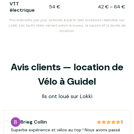
VTT
54 €
42 €
–
64 €
électrique
Prix indicatifs par jour, estimés à partir des locations réalisées sur
Lokki. Les tarifs réels varient selon le loueur, la saison et la durée de
location.
Avis clients — location de
Vélo à Guidel
Ils ont loué sur Lokki
Brieg Collin
5
Superbe expérience et vélos au top ! Nous avons passé