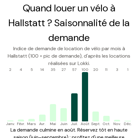
Quand louer un vélo à
Hallstatt ? Saisonnalité de la
demande
Indice de demande de location de vélo par mois à
Hallstatt (100 = pic de demande), d'après les locations
réalisées sur Lokki.
2
4
5
14
35
27
57
100
20
11
3
1
Janv.
Févr.
Mars
Avr.
Mai
Juin
Juil.
Août
Sept.
Oct.
Nov.
Déc.
La demande culmine en août. Réservez tôt en haute
saison (juin–septembre) ; profitez d'une meilleure