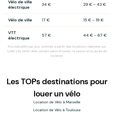
Vélo de ville
34 €
29 €
–
43 €
électrique
Vélo de ville
17 €
15 €
–
19 €
VTT
57 €
44 €
–
67 €
électrique
Prix indicatifs par jour, estimés à partir des locations réalisées sur
Lokki. Les tarifs réels varient selon le loueur, la saison et la durée de
location.
Les TOPs destinations pour
louer un vélo
Location de Vélo à Marseille
Location de Vélo à Toulouse