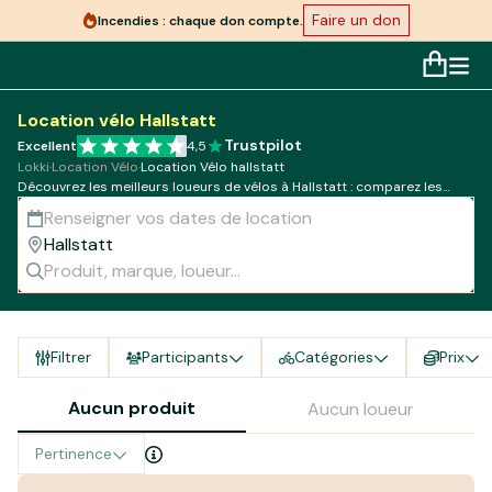
Faire un don
Incendies : chaque don compte.
Location vélo Hallstatt
Trustpilot
Excellent
4,5
Lokki
·
Location Vélo
·
Location Vélo hallstatt
Découvrez les meilleurs loueurs de vélos à Hallstatt : comparez les
modèles, tarifs et disponibilités !
Filtrer
Participants
Catégories
Prix
Aucun produit
Aucun loueur
Pertinence