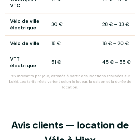
VTC
Vélo de ville
30 €
28 €
–
33 €
électrique
Vélo de ville
18 €
16 €
–
20 €
VTT
51 €
45 €
–
55 €
électrique
Prix indicatifs par jour, estimés à partir des locations réalisées sur
Lokki. Les tarifs réels varient selon le loueur, la saison et la durée de
location.
Avis clients — location de