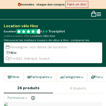
Faire un don
Incendies : chaque don compte.
Location vélo Hinx
Trustpilot
Excellent
4,5
Lokki
·
Location Vélo
·
Location Vélo hinx
Découvrez les meilleurs loueurs de vélos à Hinx : comparez les
modèles, tarifs et disponibilités !
Filtrer
Participants
Catégories
Prix
26 produits
4 loueurs
Pertinence