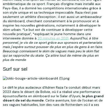
emblématique de ce sport. Français d'origine mais installé aux
Pays-Bas, il a dominé les compétitions internationales grâce à
son style unique et sa technique impeccable. Raza n'est pas
seulement un athlète d'exception ; il est aussi un ambassadeur
du skimboard, cherchant constamment à le promouvoir et à
inspirer les nouvelles générations, notamment à développer le
skim urbain. *Le but est de continuer à développer cette
nouvelle pratique", *expliquait le jeune homme dans une
interviewée donnée à
20 minutes en 2021
.
Aujourd’hui, à titre
personnel, je vis de ce sport grâce aux sponsors et partenariats
mais j’espère surtout pousser de plus en plus de gens à en faire.
Beaucoup connaissent le skim de vagues mais peu le skim flat
qui se rapproche du skate. Ça attire tout de même de plus en
plus de monde
Surf sur sel
Le défi le plus audacieux d'Adrien Raza l'a conduit début mars
2023 dans le désert de Bolivie, où il a réalisé une performance
époustouflante en skimboard sur le Salar d'Uyuni,
le plus grand
désert de sel du monde
. Cette aventure, loin de l'océan et de
ses vagues habituelles, loin des rues de Rotterdam où il a ses