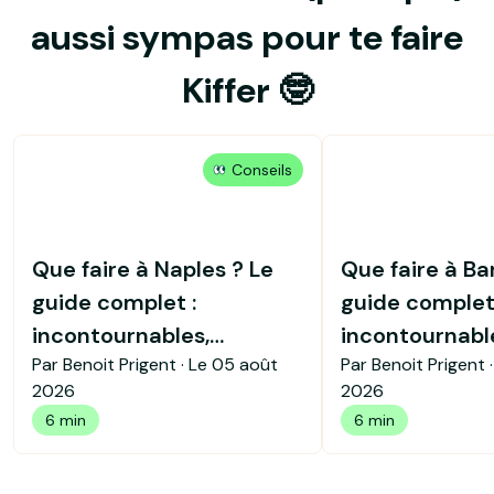
aussi sympas pour te faire
Kiffer 🤓
Conseils
Que faire à Naples ? Le
Que faire à Bar
guide complet :
guide complet
incontournables,
incontournables
Par Benoit Prigent · Le
05 août
Par Benoit Prigent 
quartiers et bons plans
ville et bons p
2026
2026
6 min
6 min