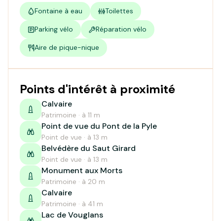
Fontaine à eau
Toilettes
Parking vélo
Réparation vélo
Aire de pique-nique
Points d'intérêt à proximité
Calvaire
Patrimoine · à 11 m
Point de vue du Pont de la Pyle
Point de vue · à 13 m
Belvédère du Saut Girard
Point de vue · à 13 m
Monument aux Morts
Patrimoine · à 20 m
Calvaire
Patrimoine · à 41 m
Lac de Vouglans