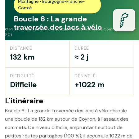
Montagne • Bourgogne-Franche-
Comté
Boucle 6 : La grande
traversée des lacs à vélo
©
Paul-Edouard Pinot from Soucia, France / Wikimedia Commons (CC BY
2.0)
DISTANCE
DURÉE
132 km
≈ 2 j
DIFFICULTÉ
DÉNIVELÉ
Difficile
+1022 m
L'itinéraire
Boucle 6 : La grande traversée des lacs à vélo déroule
une boucle de 132 km autour de Coyron, à l'assaut des
sommets. De niveau difficile, empruntant surtout de
petites routes partagées (100 %), il accumule 1022 m de