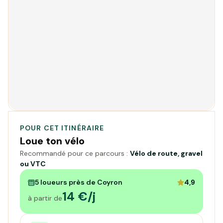
POUR CET ITINÉRAIRE
Loue ton vélo
Recommandé pour ce parcours :
Vélo de route, gravel
ou VTC
5 loueurs près de Coyron
4,9
14 €/j
à partir de