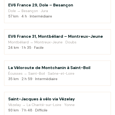
EV6 France 29, Dole – Besançon
Campagne
Dole → Besançon · Jura
57 km · 4 h · Intermédiaire
EV6 France 31, Montbéliard – Montreux-Jeune
Au fil de l'eau
Montbéliard → Montreux-Jeune · Doubs
24 km · 1 h 35 · Facile
La Véloroute de Montchanin à Saint-Boil
Campagne
Écuisses → Saint-Boil · Saône-et-Loire
35 km · 2 h 59 · Intermédiaire
Saint-Jacques à vélo via Vézelay
Campagne
Vézelay → La Charité-sur-Loire · Yonne
93 km · 7 h 48 · Difficile