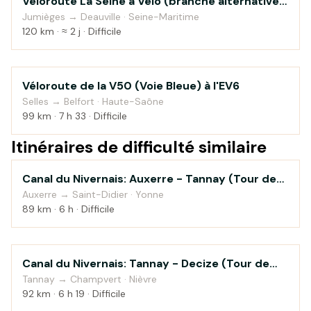
Véloroute La Seine à Vélo (branche alternative
Au fil de l'eau
vers Honfleur)
Jumièges → Deauville · Seine-Maritime
120 km · ≈ 2 j · Difficile
Véloroute de la V50 (Voie Bleue) à l'EV6
Campagne
Selles → Belfort · Haute-Saône
99 km · 7 h 33 · Difficile
Itinéraires de difficulté similaire
Canal du Nivernais: Auxerre - Tannay (Tour de
Au fil de l'eau
Bourgogne à vélo)
Auxerre → Saint-Didier · Yonne
89 km · 6 h · Difficile
Canal du Nivernais: Tannay - Decize (Tour de
Au fil de l'eau
Bourgogne à vélo)
Tannay → Champvert · Nièvre
92 km · 6 h 19 · Difficile