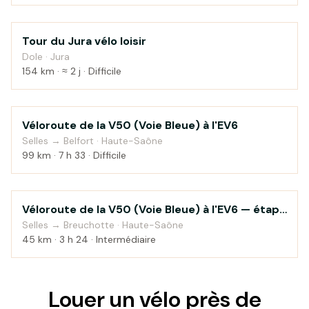
Tour du Jura vélo loisir
Montagne
Dole · Jura
154 km · ≈ 2 j · Difficile
Véloroute de la V50 (Voie Bleue) à l'EV6
Campagne
Selles → Belfort · Haute-Saône
99 km · 7 h 33 · Difficile
Véloroute de la V50 (Voie Bleue) à l'EV6 — étape
Campagne
1
Selles → Breuchotte · Haute-Saône
45 km · 3 h 24 · Intermédiaire
Louer un vélo près de