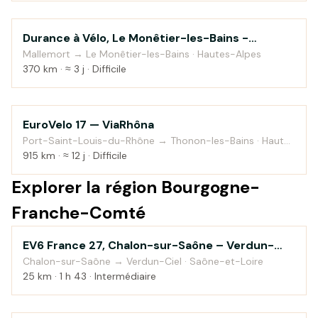
Durance à Vélo, Le Monêtier-les-Bains -
Au fil de l'eau
Sisteron
Mallemort → Le Monêtier-les-Bains · Hautes-Alpes
370 km · ≈ 3 j · Difficile
EuroVelo 17 — ViaRhôna
Au fil de l'eau
Port-Saint-Louis-du-Rhône → Thonon-les-Bains · Haute-
Savoie
915 km · ≈ 12 j · Difficile
Explorer la région Bourgogne-
Franche-Comté
EV6 France 27, Chalon-sur-Saône – Verdun-
Au fil de l'eau
sur-le-Doubs
Chalon-sur-Saône → Verdun-Ciel · Saône-et-Loire
25 km · 1 h 43 · Intermédiaire