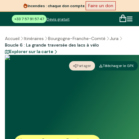
Faire un don
Incendies : chaque don compte.
+33 7 57 91 57 47
Devis gratuit
Accueil
Itinéraires
Bourgogne-Franche-Comté
Jura
Boucle 6 : La grande traversée des lacs à vélo
Explorer sur la carte
Partager
Télécharger le GPX