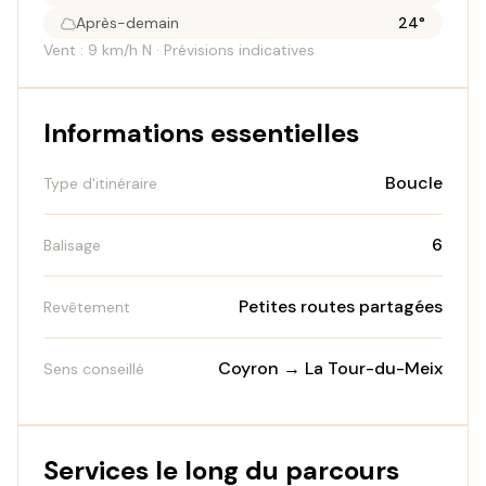
Après-demain
24°
Vent : 9 km/h N · Prévisions indicatives
Informations essentielles
Boucle
Type d'itinéraire
6
Balisage
Petites routes partagées
Revêtement
Coyron → La Tour-du-Meix
Sens conseillé
Services le long du parcours