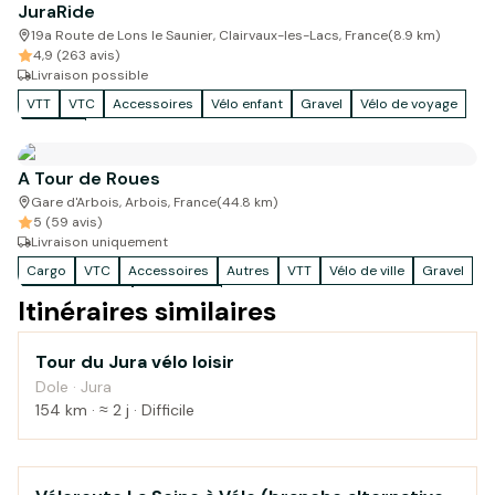
JuraRide
19a Route de Lons le Saunier, Clairvaux-les-Lacs, France
(
8.9
km)
4,9 (263 avis)
Livraison possible
VTT
VTC
Accessoires
Vélo enfant
Gravel
Vélo de voyage
Tandem
A Tour de Roues
Gare d'Arbois, Arbois, France
(
44.8
km)
5 (59 avis)
Livraison uniquement
Cargo
VTC
Accessoires
Autres
VTT
Vélo de ville
Gravel
Vélo de voyage
Vélo enfant
Itinéraires similaires
Tour du Jura vélo loisir
Montagne
Dole · Jura
154 km · ≈ 2 j · Difficile