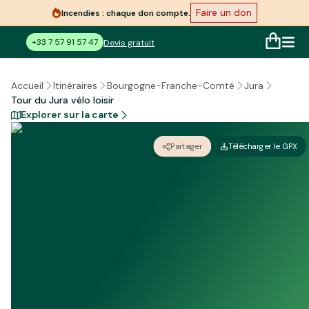
Faire un don
Incendies : chaque don compte.
+33 7 57 91 57 47
Devis gratuit
Accueil
Itinéraires
Bourgogne-Franche-Comté
Jura
Tour du Jura vélo loisir
Explorer sur la carte
Partager
Télécharger le GPX