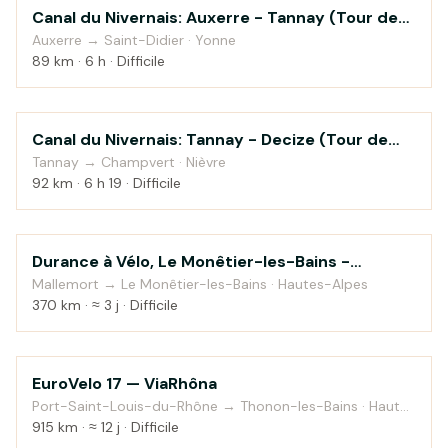
Canal du Nivernais: Auxerre - Tannay (Tour de
Au fil de l'eau
Bourgogne à vélo)
Auxerre → Saint-Didier · Yonne
89 km · 6 h · Difficile
Canal du Nivernais: Tannay - Decize (Tour de
Au fil de l'eau
Bourgogne à vélo)
Tannay → Champvert · Nièvre
92 km · 6 h 19 · Difficile
Durance à Vélo, Le Monêtier-les-Bains -
Au fil de l'eau
Sisteron
Mallemort → Le Monêtier-les-Bains · Hautes-Alpes
370 km · ≈ 3 j · Difficile
EuroVelo 17 — ViaRhôna
Au fil de l'eau
Port-Saint-Louis-du-Rhône → Thonon-les-Bains · Haute-
Savoie
915 km · ≈ 12 j · Difficile