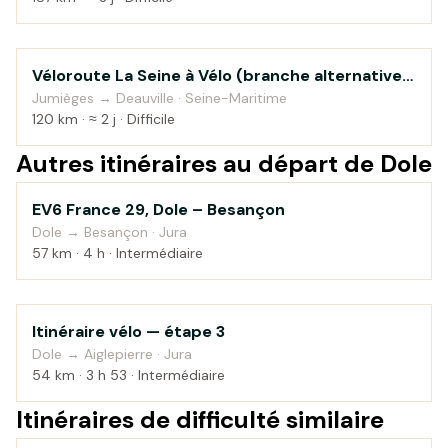
Véloroute La Seine à Vélo (branche alternative
Au fil de l'eau
vers Honfleur)
Jumièges → Deauville · Seine-Maritime
120 km · ≈ 2 j · Difficile
Autres itinéraires au départ de Dole
EV6 France 29, Dole – Besançon
Campagne
Dole → Besançon · Jura
57 km · 4 h · Intermédiaire
Itinéraire vélo — étape 3
Campagne
Dole → Aiglepierre · Jura
54 km · 3 h 53 · Intermédiaire
Itinéraires de difficulté similaire