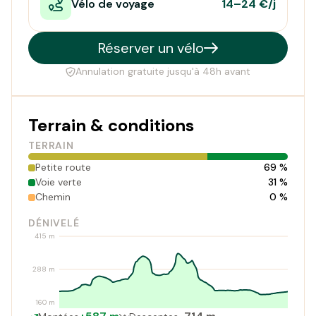
Vélo de voyage
14–24 €/j
Réserver un vélo
Annulation gratuite jusqu'à 48h avant
Terrain & conditions
TERRAIN
Petite route
69 %
Voie verte
31 %
Chemin
0 %
DÉNIVELÉ
415 m
288 m
160 m