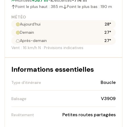
+587 m
-714 m
Montées
Descentes
Point le plus haut : 385 m
Point le plus bas : 190 m
MÉTÉO
Aujourd'hui
28°
Demain
27°
Après-demain
27°
Vent : 16 km/h N · Prévisions indicatives
Informations essentielles
Boucle
Type d'itinéraire
V3909
Balisage
Petites routes partagées
Revêtement