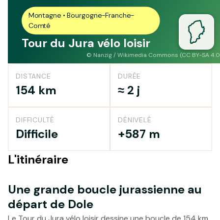
Montagne • Bourgogne-Franche-
Comté
Tour du Jura vélo loisir
©
Nanzig / Wikimedia Commons (CC BY-SA 4.0
DISTANCE
DURÉE
154 km
≈ 2 j
DIFFICULTÉ
DÉNIVELÉ
Difficile
+587 m
L'itinéraire
Une grande boucle jurassienne au
départ de Dole
Le Tour du Jura vélo loisir dessine une boucle de 154 km