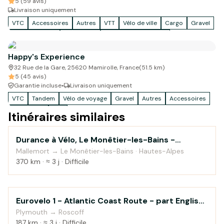
5 (59 avis)
Livraison uniquement
VTC
Accessoires
Autres
VTT
Vélo de ville
Cargo
Gravel
Vélo de voyage
Vélo enfant
Vélo de route/course
Happy's Experience
32 Rue de la Gare, 25620 Mamirolle, France
(
51.5
km)
5 (45 avis)
Garantie incluse
•
Livraison uniquement
VTC
Tandem
Vélo de voyage
Gravel
Autres
Accessoires
Vélo enfant
VTT
Itinéraires similaires
Durance à Vélo, Le Monêtier-les-Bains -
Au fil de l'eau
Sisteron
Mallemort → Le Monêtier-les-Bains · Hautes-Alpes
370 km · ≈ 3 j · Difficile
Eurovelo 1 - Atlantic Coast Route - part English
Campagne
Channel
Plymouth → Roscoff
187 km · ≈ 3 j · Difficile