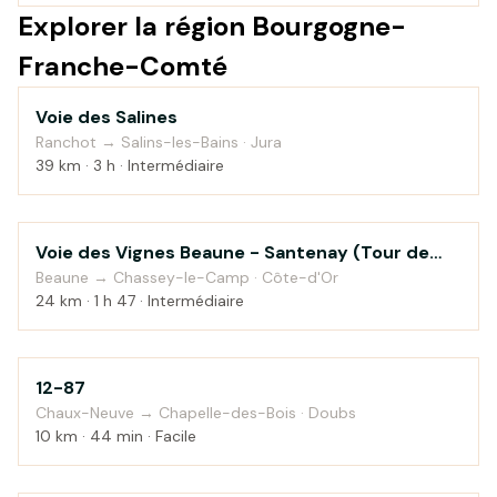
Explorer la région Bourgogne-
Franche-Comté
Voie des Salines
Campagne
Ranchot → Salins-les-Bains · Jura
39 km · 3 h · Intermédiaire
Voie des Vignes Beaune - Santenay (Tour de
Campagne
Bourgogne à vélo)
Beaune → Chassey-le-Camp · Côte-d'Or
24 km · 1 h 47 · Intermédiaire
12-87
Montagne
Chaux-Neuve → Chapelle-des-Bois · Doubs
10 km · 44 min · Facile