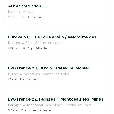
Art et traditrion
Campagne
Nannay · Nièvre
15 km · 1 h 10 · Facile
EuroVelo 6 — La Loire à Vélo / Véloroute des
Au fil de l'eau
fleuves
Nantes → Bâle · Saône-et-Loire
1136 km · ≈ 14 j · Difficile
EV6 France 20, Digoin - Paray-le-Monial
Au fil de l'eau
Digoin → Volesvres · Saône-et-Loire
17 km · 1 h · Facile
EV6 France 22, Palinges – Montceau-les-Mines
Campagne
Palinges → Montceau-les-Mines · Saône-et-Loire
27 km · 2 h · Intermédiaire