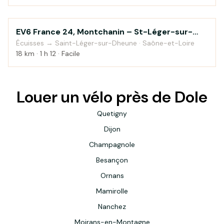
EV6 France 24, Montchanin – St-Léger-sur-
Au fil de l'eau
Dheune
Écuisses → Saint-Léger-sur-Dheune · Saône-et-Loire
18 km · 1 h 12 · Facile
Louer un vélo près de Dole
Quetigny
Dijon
Champagnole
Besançon
Ornans
Mamirolle
Nanchez
Moirans-en-Montagne