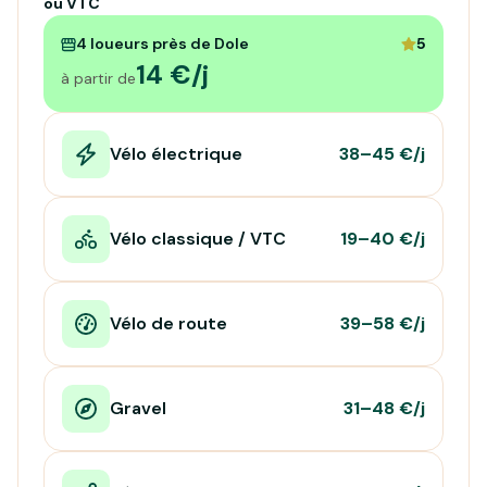
ou VTC
4 loueurs près de Dole
5
14 €/j
à partir de
Vélo électrique
38–45 €/j
Vélo classique / VTC
19–40 €/j
Vélo de route
39–58 €/j
Gravel
31–48 €/j