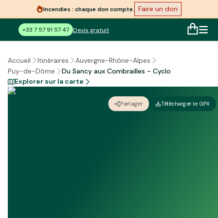
Faire un don
Incendies : chaque don compte.
+33 7 57 91 57 47
Devis gratuit
Accueil
Itinéraires
Auvergne-Rhône-Alpes
Du Sancy aux Combrailles - Cyclo
Puy-de-Dôme
Explorer sur la carte
Partager
Télécharger le GPX