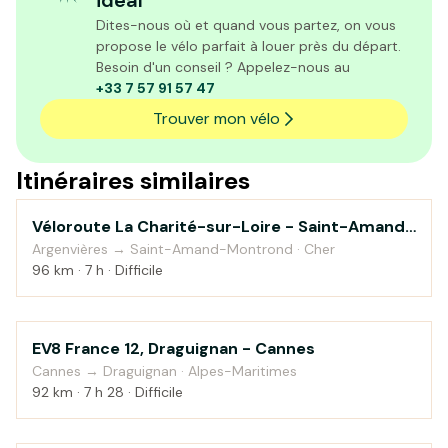
idéal
Dites-nous où et quand vous partez, on vous
propose le vélo parfait à louer près du départ.
Besoin d'un conseil ? Appelez-nous au
+33 7 57 91 57 47
Trouver mon vélo
Itinéraires similaires
Véloroute La Charité-sur-Loire - Saint-Amand-
Au fil de l'eau
Montrond
Argenvières → Saint-Amand-Montrond · Cher
96 km · 7 h · Difficile
EV8 France 12, Draguignan - Cannes
Campagne
Cannes → Draguignan · Alpes-Maritimes
92 km · 7 h 28 · Difficile