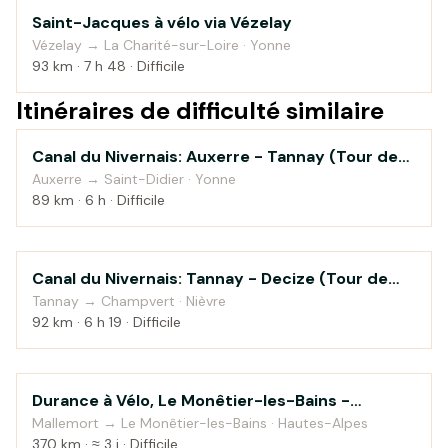
Saint-Jacques à vélo via Vézelay
Campagne
Vézelay → La Charité-sur-Loire · Yonne
93 km · 7 h 48 · Difficile
Itinéraires de difficulté similaire
Canal du Nivernais: Auxerre - Tannay (Tour de
Au fil de l'eau
Bourgogne à vélo)
Auxerre → Saint-Didier · Yonne
89 km · 6 h · Difficile
Canal du Nivernais: Tannay - Decize (Tour de
Au fil de l'eau
Bourgogne à vélo)
Tannay → Champvert · Nièvre
92 km · 6 h 19 · Difficile
Durance à Vélo, Le Monêtier-les-Bains -
Au fil de l'eau
Sisteron
Mallemort → Le Monêtier-les-Bains · Hautes-Alpes
370 km · ≈ 3 j · Difficile