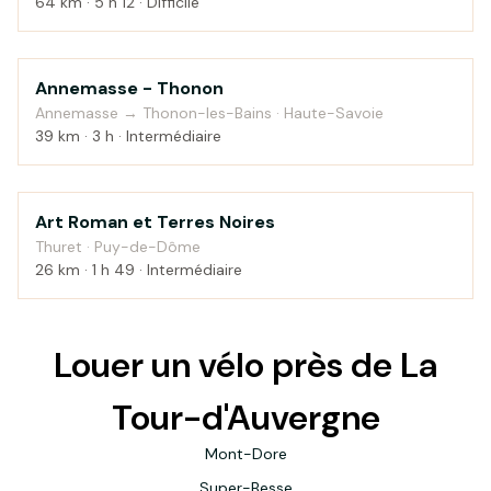
64 km · 5 h 12 · Difficile
Annemasse - Thonon
Campagne
Annemasse → Thonon-les-Bains · Haute-Savoie
39 km · 3 h · Intermédiaire
Art Roman et Terres Noires
Campagne
Thuret · Puy-de-Dôme
26 km · 1 h 49 · Intermédiaire
Louer un vélo près de La
Tour-d'Auvergne
Mont-Dore
Super-Besse