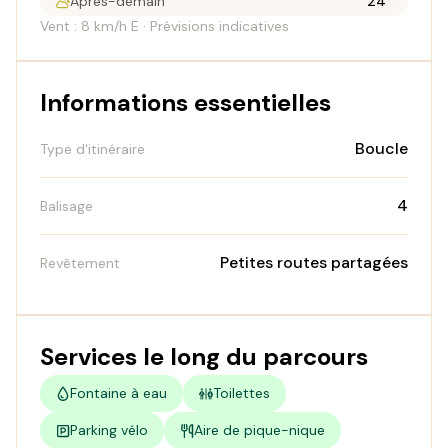
Après-demain
24°
Vent : 8 km/h E · Prévisions indicatives
Informations essentielles
Boucle
Type d'itinéraire
4
Balisage
Petites routes partagées
Revêtement
Services le long du parcours
Fontaine à eau
Toilettes
Parking vélo
Aire de pique-nique