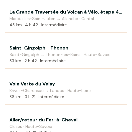
La Grande Traversée du Volcan à Vélo, étape 4,
Montagne
Mandailles-Saint-Julien / Allanche
Mandailles-Saint-Julien → Allanche · Cantal
43 km · 4 h 42 · Intermédiaire
Saint-Gingolph - Thonon
Campagne
Saint-Gingolph → Thonon-les-Bains · Haute-Savoie
33 km · 2 h 42 · Intermédiaire
Voie Verte du Velay
Montagne
Brives-Charensac → Landos · Haute-Loire
36 km · 3 h 21 · Intermédiaire
Aller/retour du Fer-à-Cheval
Montagne
Cluses · Haute-Savoie