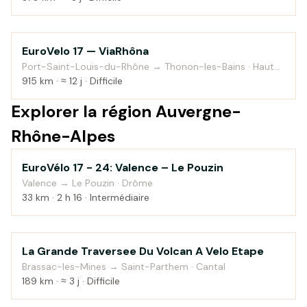
EuroVelo 17 — ViaRhôna
Au fil de l'eau
Port-Saint-Louis-du-Rhône → Thonon-les-Bains · Haute-
Savoie
915 km · ≈ 12 j · Difficile
Explorer la région Auvergne-
Rhône-Alpes
EuroVélo 17 - 24: Valence – Le Pouzin
Campagne
Valence → Le Pouzin · Drôme
33 km · 2 h 16 · Intermédiaire
La Grande Traversee Du Volcan A Velo Etape
Montagne
Brassac-les-Mines → Saint-Parthem · Cantal
189 km · ≈ 3 j · Difficile