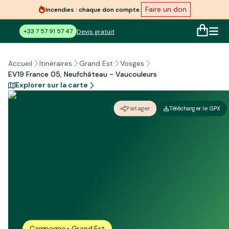
Faire un don
Incendies : chaque don compte.
+33 7 57 91 57 47
Devis gratuit
Accueil
Itinéraires
Grand Est
Vosges
EV19 France 05, Neufchâteau - Vaucouleurs
Explorer sur la carte
Partager
Télécharger le GPX
Campagne • Grand Est