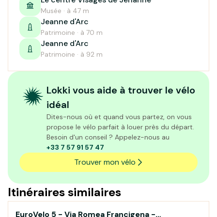
Musée · à 47 m
Jeanne d'Arc
Patrimoine · à 70 m
Jeanne d'Arc
Patrimoine · à 92 m
Lokki vous aide à trouver le vélo
idéal
Dites-nous où et quand vous partez, on vous
propose le vélo parfait à louer près du départ.
Besoin d'un conseil ? Appelez-nous au
+33 7 57 91 57 47
Trouver mon vélo
Itinéraires similaires
EuroVelo 5 - Via Romea Francigena -
Au fil de l'eau