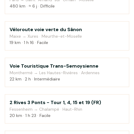
480 km · ≈ 6 j · Difficile
Véloroute voie verte du Sânon
Au fil de l'eau
Maixe → Xures · Meurthe-et-Moselle
19 km · 1 h 16 · Facile
Voie Touristique Trans-Semoysienne
Campagne
Monthermé → Les Hautes-Rivières · Ardennes
22 km · 2 h · Intermédiaire
2 Rives 3 Ponts - Tour 1, 4, 15 et 19 (FR)
Campagne
Fessenheim → Chalampé · Haut-Rhin
20 km · 1 h 23 · Facile