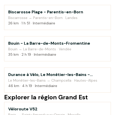
Biscarosse Plage - Parentis-en-Born
Bord de mer
Biscarrosse → Parentis-en-Born · Landes
26 km · 1 h 51 · Intermédiaire
Bouin - La Barre-de-Monts-Fromentine
Bord de mer
Bouin → La Barre-de-Monts · Vendée
35 km · 2 h 19 · Intermédiaire
Durance à Vélo, Le Monêtier-les-Bains -
Montagne
Sisteron — étape 1
Le Monêtier-les-Bains → Champcella · Hautes-Alpes
46 km · 4 h 19 · Intermédiaire
Explorer la région Grand Est
Véloroute V52
Campagne
Paris → Saint-Amand-sur-Ornain · Moselle