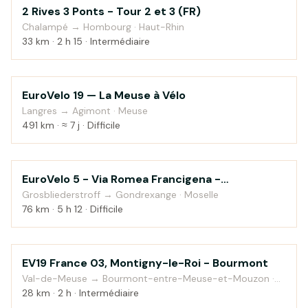
2 Rives 3 Ponts - Tour 2 et 3 (FR)
Campagne
Chalampé → Hombourg · Haut-Rhin
33 km · 2 h 15 · Intermédiaire
EuroVelo 19 — La Meuse à Vélo
Campagne
Langres → Agimont · Meuse
491 km · ≈ 7 j · Difficile
EuroVelo 5 - Via Romea Francigena -
Au fil de l'eau
Grosbliederstroff to Gondrexange
Grosbliederstroff → Gondrexange · Moselle
76 km · 5 h 12 · Difficile
EV19 France 03, Montigny-le-Roi - Bourmont
Campagne
Val-de-Meuse → Bourmont-entre-Meuse-et-Mouzon ·
Haute-Marne
28 km · 2 h · Intermédiaire