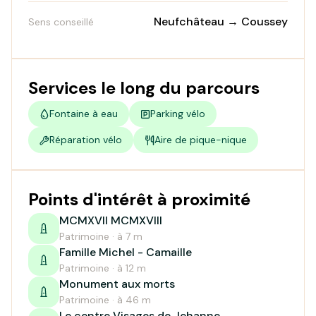
Neufchâteau → Coussey
Sens conseillé
Services le long du parcours
Fontaine à eau
Parking vélo
Réparation vélo
Aire de pique-nique
Points d'intérêt à proximité
MCMXVII MCMXVIII
Patrimoine · à 7 m
Famille Michel - Camaille
Patrimoine · à 12 m
Monument aux morts
Patrimoine · à 46 m
Le centre Visages de Jehanne