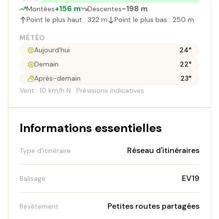
+156 m
-198 m
Montées
Descentes
Point le plus haut : 322 m
Point le plus bas : 250 m
MÉTÉO
Aujourd'hui
24°
Demain
22°
Après-demain
23°
Vent : 10 km/h N · Prévisions indicatives
Informations essentielles
Réseau d'itinéraires
Type d'itinéraire
EV19
Balisage
Petites routes partagées
Revêtement