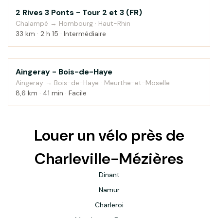
2 Rives 3 Ponts - Tour 2 et 3 (FR)
Campagne
Chalampé → Hombourg · Haut-Rhin
33 km · 2 h 15 · Intermédiaire
Aingeray - Bois-de-Haye
Campagne
Aingeray → Bois-de-Haye · Meurthe-et-Moselle
8,6 km · 41 min · Facile
Louer un vélo près de
Charleville-Mézières
Dinant
Namur
Charleroi