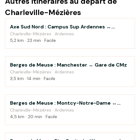
Autres itinéraires au départ de
Charleville-Mézières
Axe Sud Nord : Campus Sup Ardennes ↔
Campagne
Charleville Centre
Charleville-Mézières · Ardennes
5,2 km · 23 min · Facile
Berges de Meuse : Manchester ↔ Gare de CMz
Au fil de l'eau
Charleville-Mézières · Ardennes
3,5 km · 14 min · Facile
Berges de Meuse : Montcy-Notre-Dame ↔
Au fil de l'eau
Forges Saint-Charles
Charleville-Mézières · Ardennes
4,5 km · 20 min · Facile