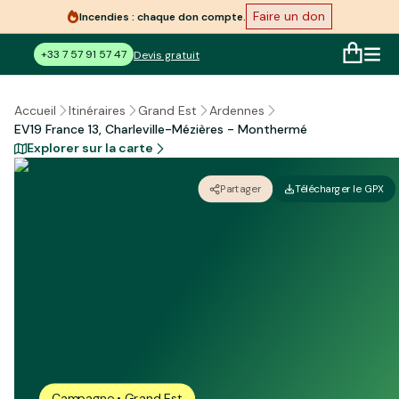
Faire un don
Incendies : chaque don compte.
+33 7 57 91 57 47
Devis gratuit
Accueil
Itinéraires
Grand Est
Ardennes
EV19 France 13, Charleville-Mézières - Monthermé
Explorer sur la carte
Partager
Télécharger le GPX
Campagne • Grand Est