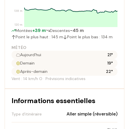
138 m
120 m
+39 m
-45 m
Montées
Descentes
Point le plus haut : 145 m
Point le plus bas : 134 m
MÉTÉO
Aujourd'hui
21°
Demain
19°
Après-demain
22°
Vent : 14 km/h O · Prévisions indicatives
Informations essentielles
Aller simple (réversible)
Type d'itinéraire