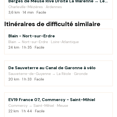
Berges de Meuse Rive Droite La Warenne ↔ Le
Au fil de l'eau
Theux
Charleville-Mézières · Ardennes
3,6 km · 14 min · Facile
Itinéraires de difficulté similaire
Blain - Nort-sur-Erdre
Au fil de l'eau
Blain → Nort-sur-Erdre · Loire-Atlantique
24 km · 1 h 35 · Facile
De Sauveterre au Canal de Garonne à vélo
Au fil de l'eau
Sauveterre-de-Guyenne → La Réole · Gironde
20 km · 1 h 33 · Facile
EV19 France 07, Commercy - Saint-Mihiel
Campagne
Commercy → Saint-Mihiel · Meuse
22 km · 1 h 44 · Facile