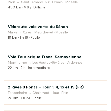
Paris → Saint-Amand-sur-Ornain · Moselle
480 km · ≈ 6 j · Difficile
Véloroute voie verte du Sânon
Au fil de l'eau
Maixe → Xures · Meurthe-et-Moselle
19 km · 1 h 16 · Facile
Voie Touristique Trans-Semoysienne
Campagne
Monthermé → Les Hautes-Rivières · Ardennes
22 km · 2 h · Intermédiaire
2 Rives 3 Ponts - Tour 1, 4, 15 et 19 (FR)
Campagne
Fessenheim → Chalampé · Haut-Rhin
20 km · 1 h 23 · Facile