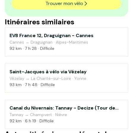
Trouver mon vélo
Itinéraires similaires
EV8 France 12, Draguignan - Cannes
Campagne
Cannes → Draguignan · Alpes-Maritimes
92 km · 7 h 28 · Difficile
Saint-Jacques à vélo via Vézelay
Campagne
Vézelay → La Charité-sur-Loire · Yonne
93 km · 7 h 48 · Difficile
Canal du Nivernais: Tannay - Decize (Tour de
Au fil de l'eau
Bourgogne à vélo)
Tannay → Champvert · Nièvre
92 km · 6 h 19 · Difficile