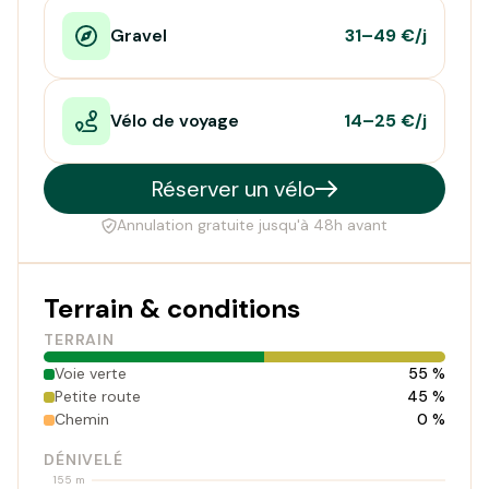
Gravel
31–49 €/j
Vélo de voyage
14–25 €/j
Réserver un vélo
Annulation gratuite jusqu'à 48h avant
Terrain & conditions
TERRAIN
Voie verte
55 %
Petite route
45 %
Chemin
0 %
DÉNIVELÉ
155 m