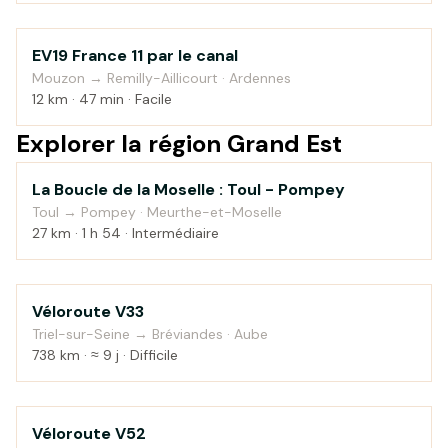
EV19 France 11 par le canal
Au fil de l'eau
Mouzon → Remilly-Aillicourt · Ardennes
12 km · 47 min · Facile
Explorer la région Grand Est
La Boucle de la Moselle : Toul - Pompey
Au fil de l'eau
Toul → Pompey · Meurthe-et-Moselle
27 km · 1 h 54 · Intermédiaire
Véloroute V33
Au fil de l'eau
Triel-sur-Seine → Bréviandes · Aube
738 km · ≈ 9 j · Difficile
Véloroute V52
Campagne