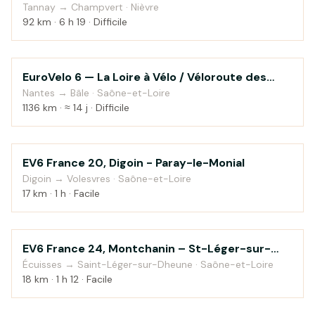
Bourgogne à vélo)
Tannay → Champvert · Nièvre
92 km · 6 h 19 · Difficile
EuroVelo 6 — La Loire à Vélo / Véloroute des
Au fil de l'eau
fleuves
Nantes → Bâle · Saône-et-Loire
1136 km · ≈ 14 j · Difficile
EV6 France 20, Digoin - Paray-le-Monial
Au fil de l'eau
Digoin → Volesvres · Saône-et-Loire
17 km · 1 h · Facile
EV6 France 24, Montchanin – St-Léger-sur-
Au fil de l'eau
Dheune
Écuisses → Saint-Léger-sur-Dheune · Saône-et-Loire
18 km · 1 h 12 · Facile