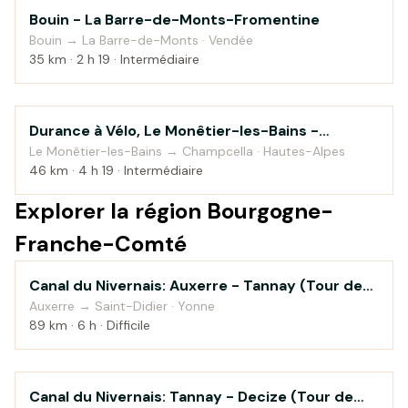
Bouin - La Barre-de-Monts-Fromentine
Bord de mer
Bouin → La Barre-de-Monts · Vendée
35 km · 2 h 19 · Intermédiaire
Durance à Vélo, Le Monêtier-les-Bains -
Montagne
Sisteron — étape 1
Le Monêtier-les-Bains → Champcella · Hautes-Alpes
46 km · 4 h 19 · Intermédiaire
Explorer la région Bourgogne-
Franche-Comté
Canal du Nivernais: Auxerre - Tannay (Tour de
Au fil de l'eau
Bourgogne à vélo)
Auxerre → Saint-Didier · Yonne
89 km · 6 h · Difficile
Canal du Nivernais: Tannay - Decize (Tour de
Au fil de l'eau