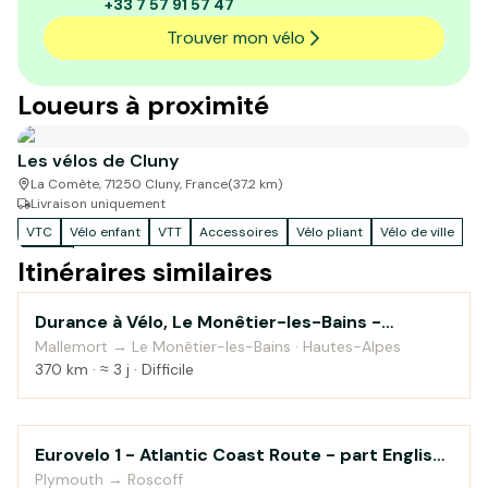
+33 7 57 91 57 47
Trouver mon vélo
Loueurs à proximité
Les vélos de Cluny
La Comète, 71250 Cluny, France
(
37.2
km)
Livraison uniquement
VTC
Vélo enfant
VTT
Accessoires
Vélo pliant
Vélo de ville
Cargo
Itinéraires similaires
Durance à Vélo, Le Monêtier-les-Bains -
Au fil de l'eau
Sisteron
Mallemort → Le Monêtier-les-Bains · Hautes-Alpes
370 km · ≈ 3 j · Difficile
Eurovelo 1 - Atlantic Coast Route - part English
Campagne
Channel
Plymouth → Roscoff