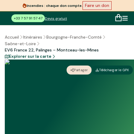
Faire un don
Incendies : chaque don compte.
+33 7 57 91 57 47
Devis gratuit
Accueil
Itinéraires
Bourgogne-Franche-Comté
Saône-et-Loire
EV6 France 22, Palinges – Montceau-les-Mines
Explorer sur la carte
Partager
Télécharger le GPX