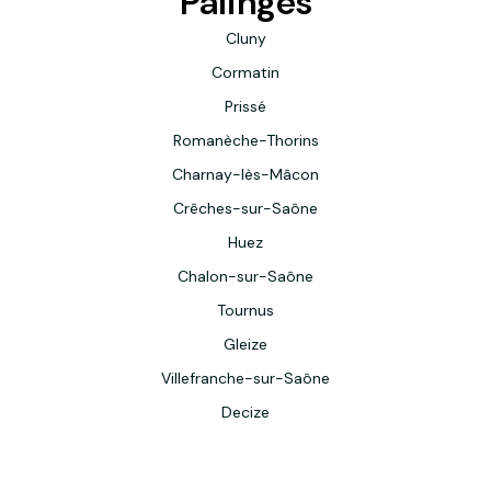
Palinges
Cluny
Cormatin
Prissé
Romanèche-Thorins
Charnay-lès-Mâcon
Crêches-sur-Saône
Huez
Chalon-sur-Saône
Tournus
Gleize
Villefranche-sur-Saône
Decize