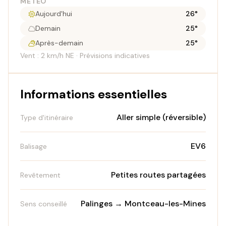
MÉTÉO
Aujourd'hui
26°
Demain
25°
Après-demain
25°
Vent : 2 km/h NE · Prévisions indicatives
Informations essentielles
Aller simple (réversible)
Type d'itinéraire
EV6
Balisage
Petites routes partagées
Revêtement
Palinges → Montceau-les-Mines
Sens conseillé