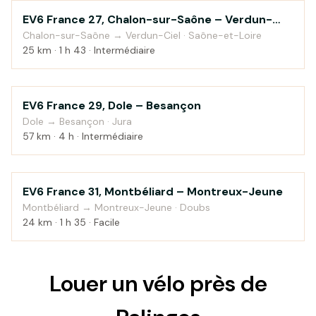
EV6 France 27, Chalon-sur-Saône – Verdun-
Au fil de l'eau
sur-le-Doubs
Chalon-sur-Saône → Verdun-Ciel · Saône-et-Loire
25 km · 1 h 43 · Intermédiaire
EV6 France 29, Dole – Besançon
Campagne
Dole → Besançon · Jura
57 km · 4 h · Intermédiaire
EV6 France 31, Montbéliard – Montreux-Jeune
Au fil de l'eau
Montbéliard → Montreux-Jeune · Doubs
24 km · 1 h 35 · Facile
Louer un vélo près de