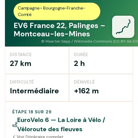
Campagne • Bourgogne-Franche-
Comté
EV6 France 22, Palinges –
Montceau-les-Mines
©
Maarten Sepp / Wikimedia Commons (CC BY-SA 3.0
DISTANCE
DURÉE
27 km
2 h
DIFFICULTÉ
DÉNIVELÉ
Intermédiaire
+162 m
ÉTAPE 18 SUR 29
EuroVelo 6 — La Loire à Vélo /
Véloroute des fleuves
Voir l'itinéraire complet