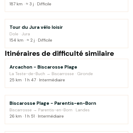
187 km · ≈ 3 j · Difficile
Tour du Jura vélo loisir
Montagne
Dole · Jura
154 km · ≈ 2 j · Difficile
Itinéraires de difficulté similaire
Arcachon - Biscarosse Plage
Bord de mer
La Teste-de-Buch → Biscarrosse · Gironde
25 km · 1 h 47 · Intermédiaire
Biscarosse Plage - Parentis-en-Born
Bord de mer
Biscarrosse → Parentis-en-Born · Landes
26 km · 1 h 51 · Intermédiaire