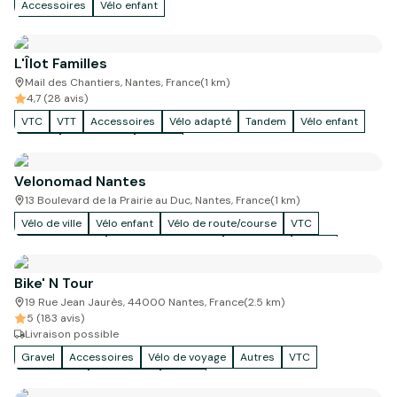
Accessoires
Vélo enfant
L'Îlot Familles
Mail des Chantiers, Nantes, France
(
1
km)
4,7 (28 avis)
VTC
VTT
Accessoires
Vélo adapté
Tandem
Vélo enfant
Cargo
Vélo de ville
Autres
Velonomad Nantes
13 Boulevard de la Prairie au Duc, Nantes, France
(
1
km)
Vélo de ville
Vélo enfant
Vélo de route/course
VTC
Vélo de voyage
Vélo freestyle / BMX
Vélo pliant
Cargo
Vélo adapté
Bike' N Tour
19 Rue Jean Jaurès, 44000 Nantes, France
(
2.5
km)
5 (183 avis)
Livraison possible
Gravel
Accessoires
Vélo de voyage
Autres
VTC
Vélo de ville
Vélo enfant
Cargo