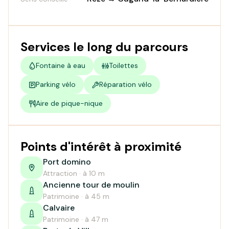
Services le long du parcours
Fontaine à eau
Toilettes
Parking vélo
Réparation vélo
Aire de pique-nique
Points d'intérêt à proximité
Port domino
Attraction · à 10 m
Ancienne tour de moulin
Patrimoine · à 45 m
Calvaire
Patrimoine · à 47 m