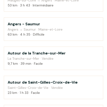
Mauges-sur-Loire → Angers · Maine-et-Loire
53 km · 3 h 43 · Intermédiaire
Angers - Saumur
Campagne
Angers → Saumur · Maine-et-Loire
63 km · 4 h 35 · Difficile
Autour de la Tranche-sur-Mer
Bord de mer
La Tranche-sur-Mer · Vendée
9,7 km · 39 min · Facile
Autour de Saint-Gilles-Croix-de-Vie
Bord de mer
Saint-Gilles-Croix-de-Vie · Vendée
23 km · 1 h 33 · Facile