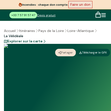
Faire un don
Incendies : chaque don compte.
+33 7 57 91 57 47
Devis gratuit
Accueil
Itinéraires
Pays de la Loire
Loire-Atlantique
La Vélidéale
Explorer sur la carte
Partager
Télécharger le GPX