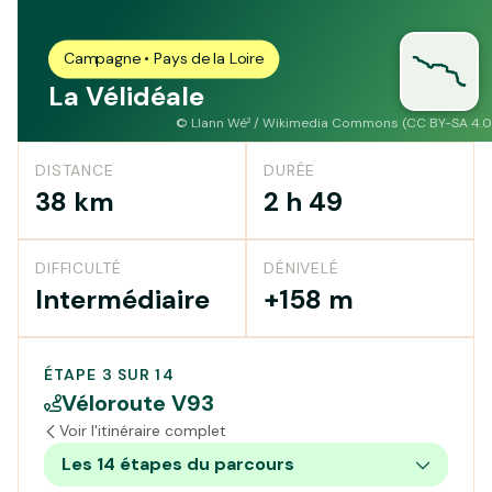
Campagne • Pays de la Loire
La Vélidéale
©
Llann Wé² / Wikimedia Commons (CC BY-SA 4.0
DISTANCE
DURÉE
38 km
2 h 49
DIFFICULTÉ
DÉNIVELÉ
Intermédiaire
+158 m
ÉTAPE 3 SUR 14
Véloroute V93
Voir l'itinéraire complet
Les 14 étapes du parcours