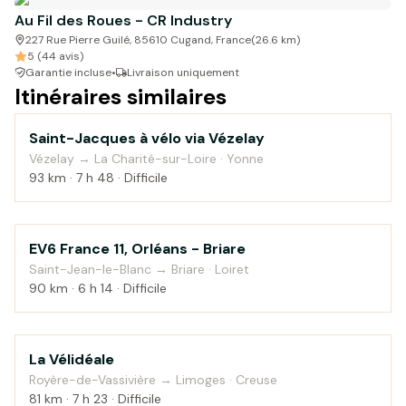
Au Fil des Roues - CR Industry
227 Rue Pierre Guilé, 85610 Cugand, France
(
26.6
km)
5 (44 avis)
Garantie incluse
•
Livraison uniquement
Itinéraires similaires
Saint-Jacques à vélo via Vézelay
Campagne
Vézelay → La Charité-sur-Loire · Yonne
93 km · 7 h 48 · Difficile
EV6 France 11, Orléans - Briare
Campagne
Saint-Jean-le-Blanc → Briare · Loiret
90 km · 6 h 14 · Difficile
La Vélidéale
Montagne
Royère-de-Vassivière → Limoges · Creuse
81 km · 7 h 23 · Difficile