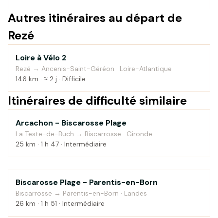
Autres itinéraires au départ de
Rezé
Loire à Vélo 2
Au fil de l'eau
Rezé → Ancenis-Saint-Géréon · Loire-Atlantique
146 km · ≈ 2 j · Difficile
Itinéraires de difficulté similaire
Arcachon - Biscarosse Plage
Bord de mer
La Teste-de-Buch → Biscarrosse · Gironde
25 km · 1 h 47 · Intermédiaire
Biscarosse Plage - Parentis-en-Born
Bord de mer
Biscarrosse → Parentis-en-Born · Landes
26 km · 1 h 51 · Intermédiaire