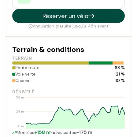
Réserver un vélo
Annulation gratuite jusqu'à 48h avant
Terrain & conditions
TERRAIN
Petite route
68 %
Voie verte
21 %
Chemin
10 %
DÉNIVELÉ
55 m
28 m
0 m
+158 m
-175 m
Montées
Descentes