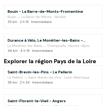
Bouin - La Barre-de-Monts-Fromentine
Bord de mer
Bouin → La Barre-de-Monts · Vendée
35 km · 2 h 19 · Intermédiaire
Durance à Vélo, Le Monêtier-les-Bains -
Montagne
Sisteron — étape 1
Le Monêtier-les-Bains → Champcella · Hautes-Alpes
46 km · 4 h 19 · Intermédiaire
Explorer la région Pays de la Loire
Saint-Brevin-les-Pins - Le Pellerin
Bord de mer
Le Pellerin → Saint-Brevin-les-Pins · Loire-Atlantique
38 km · 2 h 34 · Intermédiaire
Saint-Florent-le-Vieil - Angers
Campagne