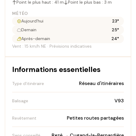
Point le plus haut : 41 m
Point le plus bas : 3 m
MÉTÉO
Aujourd'hui
23°
Demain
25°
Après-demain
24°
Vent : 15 km/h NE · Prévisions indicatives
Informations essentielles
Réseau d'itinéraires
Type d'itinéraire
V93
Balisage
Petites routes partagées
Revêtement
Rezé → Cugand-la-Bernardière
Sens conseillé