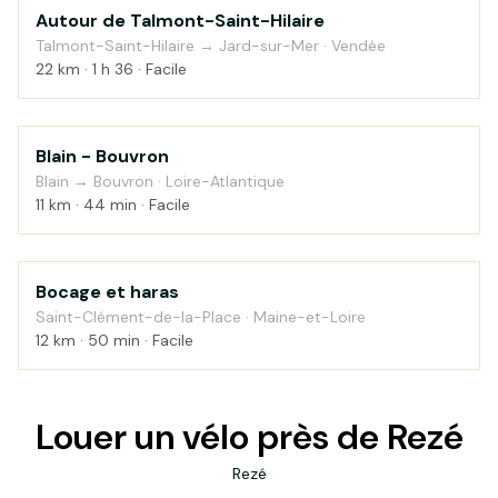
Autour de Talmont-Saint-Hilaire
Bord de mer
Talmont-Saint-Hilaire → Jard-sur-Mer · Vendée
22 km · 1 h 36 · Facile
Blain - Bouvron
Au fil de l'eau
Blain → Bouvron · Loire-Atlantique
11 km · 44 min · Facile
Bocage et haras
Campagne
Saint-Clément-de-la-Place · Maine-et-Loire
12 km · 50 min · Facile
Louer un vélo près de Rezé
Rezé