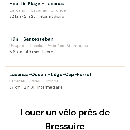
Hourtin Plage - Lacanau
Bord de mer
Carcans → Lacanau · Gironde
32 km · 2 h 23 · Intermédiaire
Irún - Santesteban
Au fil de l'eau
Urrugne → Lesaka · Pyrénées-Atlantiques
8,6 km · 49 min · Facile
Lacanau-Océan - Lège-Cap-Ferret
Bord de mer
Lacanau → Arès · Gironde
37 km · 2 h 31 · Intermédiaire
Louer un vélo près de
Bressuire