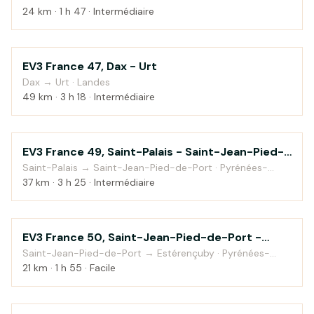
24 km · 1 h 47 · Intermédiaire
EV3 France 47, Dax - Urt
Bord de mer
Dax → Urt · Landes
49 km · 3 h 18 · Intermédiaire
EV3 France 49, Saint-Palais - Saint-Jean-Pied-
Campagne
de-Port
Saint-Palais → Saint-Jean-Pied-de-Port · Pyrénées-
Atlantiques
37 km · 3 h 25 · Intermédiaire
EV3 France 50, Saint-Jean-Pied-de-Port -
Montagne
Cabane d'Orgambide
Saint-Jean-Pied-de-Port → Estérençuby · Pyrénées-
Atlantiques
21 km · 1 h 55 · Facile