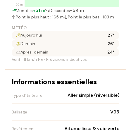
90 m
+51 m
-54 m
Montées
Descentes
Point le plus haut : 165 m
Point le plus bas : 103 m
MÉTÉO
Aujourd'hui
27°
Demain
26°
Après-demain
24°
Vent : 11 km/h NE · Prévisions indicatives
Informations essentielles
Aller simple (réversible)
Type d'itinéraire
V93
Balisage
Bitume lisse & voie verte
Revêtement