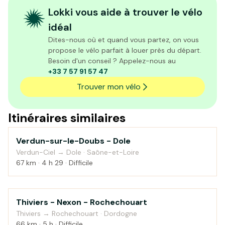
Lokki vous aide à trouver le vélo
idéal
Dites-nous où et quand vous partez, on vous
propose le vélo parfait à louer près du départ.
Besoin d'un conseil ? Appelez-nous au
+33 7 57 91 57 47
Trouver mon vélo
Itinéraires similaires
Verdun-sur-le-Doubs - Dole
Au fil de l'eau
Verdun-Ciel → Dole · Saône-et-Loire
67 km · 4 h 29 · Difficile
Thiviers - Nexon - Rochechouart
Campagne
Thiviers → Rochechouart · Dordogne
66 km · 5 h · Difficile