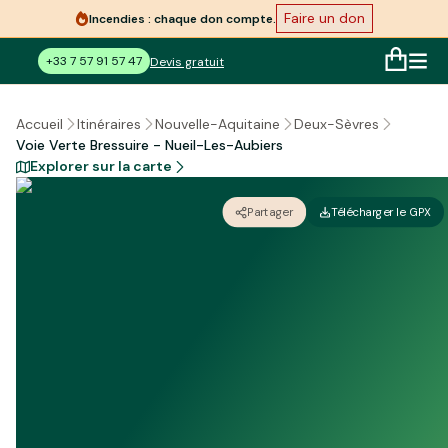
Faire un don
Incendies : chaque don compte.
+33 7 57 91 57 47
Devis gratuit
Accueil
Itinéraires
Nouvelle-Aquitaine
Deux-Sèvres
Voie Verte Bressuire - Nueil-Les-Aubiers
Explorer sur la carte
Partager
Télécharger le GPX