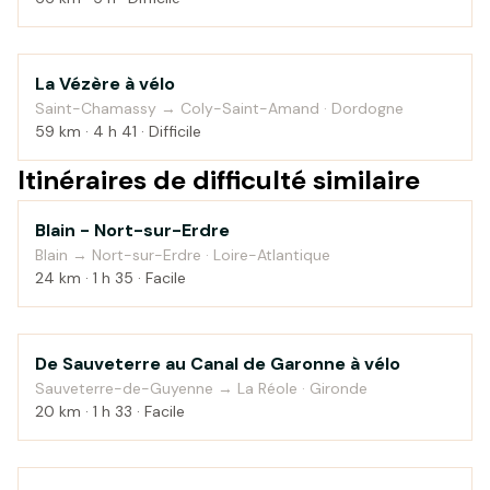
La Vézère à vélo
Campagne
Saint-Chamassy → Coly-Saint-Amand · Dordogne
59 km · 4 h 41 · Difficile
Itinéraires de difficulté similaire
Blain - Nort-sur-Erdre
Au fil de l'eau
Blain → Nort-sur-Erdre · Loire-Atlantique
24 km · 1 h 35 · Facile
De Sauveterre au Canal de Garonne à vélo
Au fil de l'eau
Sauveterre-de-Guyenne → La Réole · Gironde
20 km · 1 h 33 · Facile