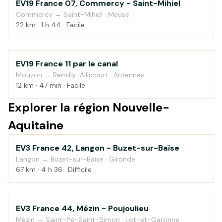
EV19 France 07, Commercy - Saint-Mihiel
Campagne
Commercy → Saint-Mihiel · Meuse
22 km · 1 h 44 · Facile
EV19 France 11 par le canal
Au fil de l'eau
Mouzon → Remilly-Aillicourt · Ardennes
12 km · 47 min · Facile
Explorer la région Nouvelle-
Aquitaine
EV3 France 42, Langon - Buzet-sur-Baïse
Bord de mer
Langon → Buzet-sur-Baïse · Gironde
67 km · 4 h 36 · Difficile
EV3 France 44, Mézin - Poujoulieu
Campagne
Mézin → Saint-Pé-Saint-Simon · Lot-et-Garonne