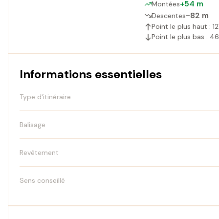
+54 m
Montées
-82 m
Descentes
Point le plus haut : 1
Point le plus bas : 4
Informations essentielles
Type d'itinéraire
Balisage
Revêtement
Sens conseillé