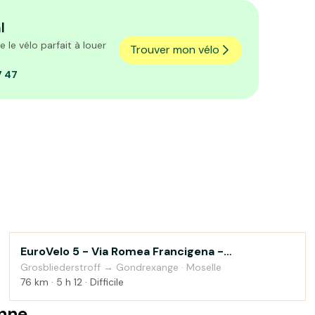
l
le vélo parfait à louer
Trouver mon vélo
7 47
EuroVelo 5 - Via Romea Francigena -
Au fil de l'eau
Grosbliederstroff to Gondrexange
Grosbliederstroff → Gondrexange · Moselle
76 km · 5 h 12 · Difficile
enne