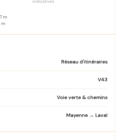
indicatives
27 m
6 m
Réseau d'itinéraires
V43
Voie verte & chemins
Mayenne → Laval