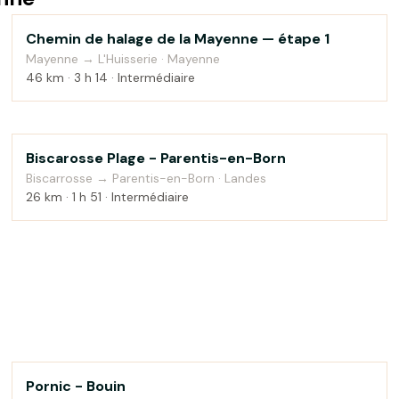
Chemin de halage de la Mayenne — étape 1
Au fil de l'eau
Mayenne → L'Huisserie · Mayenne
46 km · 3 h 14 · Intermédiaire
Biscarosse Plage - Parentis-en-Born
Bord de mer
Biscarrosse → Parentis-en-Born · Landes
26 km · 1 h 51 · Intermédiaire
Pornic - Bouin
Bord de mer