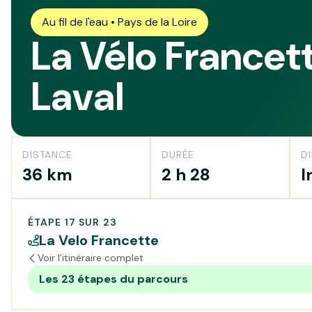
Au fil de l'eau • Pays de la Loire
La Vélo Francet
Laval
DISTANCE
DURÉE
DI
36 km
2 h 28
I
ÉTAPE 17 SUR 23
La Velo Francette
Voir l'itinéraire complet
Les 23 étapes du parcours