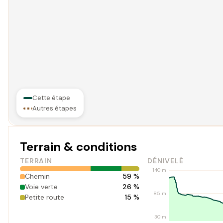
Cette étape
Autres étapes
Terrain & conditions
TERRAIN
DÉNIVELÉ
140 m
Chemin
59 %
Voie verte
26 %
85 m
Petite route
15 %
30 m