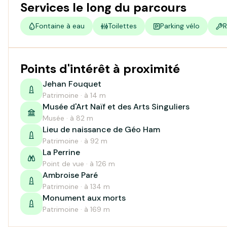
Services le long du parcours
Fontaine à eau
Toilettes
Parking vélo
R
Points d'intérêt à proximité
Jehan Fouquet
Patrimoine · à 14 m
Musée d'Art Naïf et des Arts Singuliers
Musée · à 82 m
Lieu de naissance de Géo Ham
Patrimoine · à 92 m
La Perrine
Point de vue · à 126 m
Ambroise Paré
Patrimoine · à 134 m
Monument aux morts
Patrimoine · à 169 m