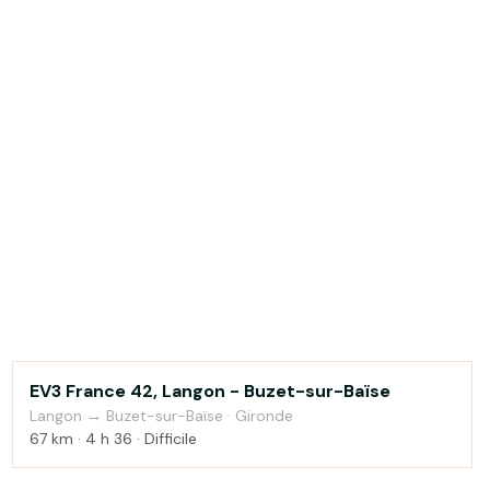
EV3 France 42, Langon - Buzet-sur-Baïse
Bord de mer
Langon → Buzet-sur-Baïse · Gironde
67 km · 4 h 36 · Difficile