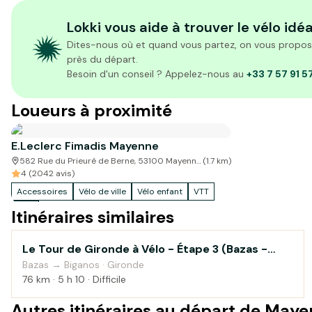
Lokki vous aide à trouver le vélo idéa
Dites-nous où et quand vous partez, on vous propose 
près du départ.
Besoin d'un conseil ? Appelez-nous au
+33 7 57 91 5
Loueurs à proximité
E.Leclerc Fimadis Mayenne
582 Rue du Prieuré de Berne, 53100 Mayenne,
(
1.7
km)
France
4 (2042 avis)
Accessoires
Vélo de ville
Vélo enfant
VTT
VTC
Itinéraires similaires
Le Tour de Gironde à Vélo - Étape 3 (Bazas -
Au fil de l'eau
Biganos)
Bazas → Biganos · Gironde
76 km · 5 h 10 · Difficile
Autres itinéraires au départ de May