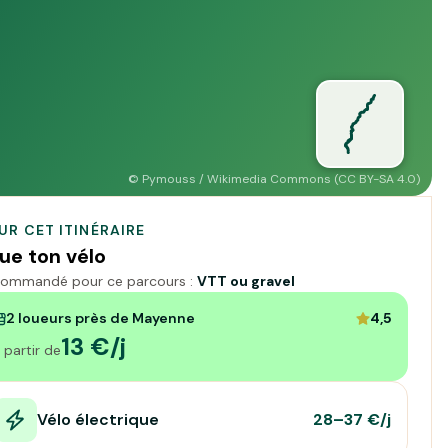
©
Pymouss / Wikimedia Commons (CC BY-SA 4.0)
UR CET ITINÉRAIRE
ue ton vélo
ommandé pour ce parcours :
VTT ou gravel
2 loueurs près de Mayenne
4,5
13 €/j
 partir de
Vélo électrique
28–37 €/j