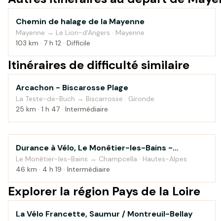
Chemin de halage de la Mayenne
Au fil de l'eau
Mayenne → Le Lion-d'Angers · Mayenne
103 km · 7 h 12 · Difficile
Itinéraires de difficulté similaire
Arcachon - Biscarosse Plage
Bord de mer
La Teste-de-Buch → Biscarrosse · Gironde
25 km · 1 h 47 · Intermédiaire
Durance à Vélo, Le Monêtier-les-Bains -
Montagne
Sisteron — étape 1
Le Monêtier-les-Bains → Champcella · Hautes-Alpes
46 km · 4 h 19 · Intermédiaire
Explorer la région Pays de la Loire
La Vélo Francette, Saumur / Montreuil-Bellay
Campagne