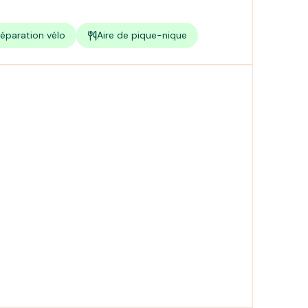
éparation vélo
Aire de pique-nique