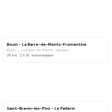
Bouin - La Barre-de-Monts-Fromentine
Bord de mer
Bouin → La Barre-de-Monts · Vendée
35 km · 2 h 19 · Intermédiaire
Saint-Brevin-les-Pins - Le Pellerin
Bord de mer