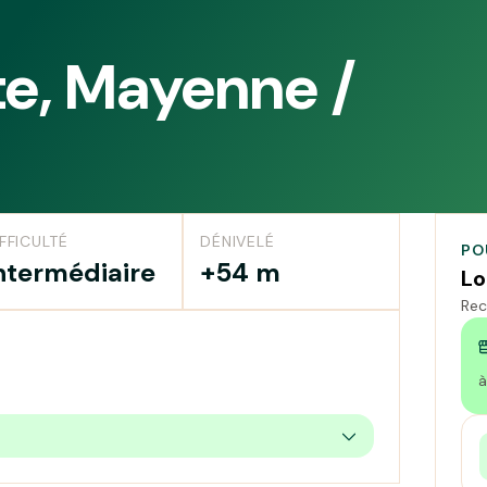
te, Mayenne /
FFICULTÉ
DÉNIVELÉ
PO
ntermédiaire
+54 m
Lo
Rec
à