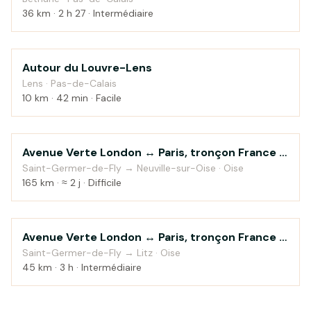
36 km · 2 h 27 · Intermédiaire
Autour du Louvre-Lens
Campagne
Lens · Pas-de-Calais
10 km · 42 min · Facile
Avenue Verte London ↔ Paris, tronçon France -
Au fil de l'eau
Saint-Germer-de-Fly <> Neuville-sur-Oise par
Saint-Germer-de-Fly → Neuville-sur-Oise · Oise
165 km · ≈ 2 j · Difficile
Pont-Sainte-Maxence
Avenue Verte London ↔ Paris, tronçon France -
Au fil de l'eau
Saint-Germer-de-Fly <> Neuville-sur-Oise par
Saint-Germer-de-Fly → Litz · Oise
45 km · 3 h · Intermédiaire
Pont-Sainte-Maxence — étape 1