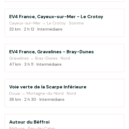
EV4 France, Cayeux-sur-Mer - Le Crotoy
Bord de mer
Cayeux-sur-Mer → Le Crotoy · Somme
32 km · 2 h 12 · Intermédiaire
EV4 France, Gravelines - Bray-Dunes
Bord de mer
Gravelines → Bray-Dunes · Nord
47 km · 3 h 11 · Intermédiaire
Voie verte de la Scarpe Inférieure
Au fil de l'eau
Douai → Mortagne-du-Nord · Nord
38 km · 2 h 30 · Intermédiaire
Autour du Béffroi
Campagne
Béthune · Pas-de-Calais