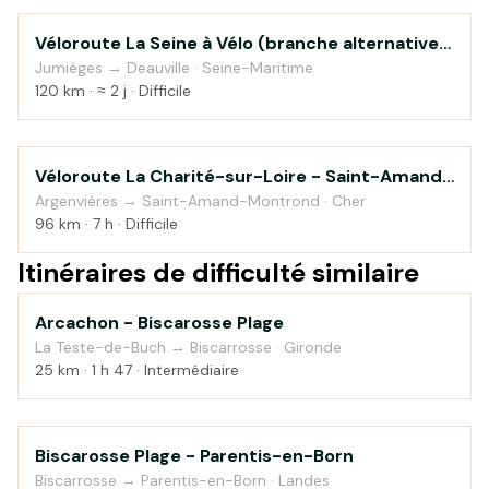
Véloroute La Seine à Vélo (branche alternative
Au fil de l'eau
vers Honfleur)
Jumièges → Deauville · Seine-Maritime
120 km · ≈ 2 j · Difficile
Véloroute La Charité-sur-Loire - Saint-Amand-
Au fil de l'eau
Montrond
Argenvières → Saint-Amand-Montrond · Cher
96 km · 7 h · Difficile
Itinéraires de difficulté similaire
Arcachon - Biscarosse Plage
Bord de mer
La Teste-de-Buch → Biscarrosse · Gironde
25 km · 1 h 47 · Intermédiaire
Biscarosse Plage - Parentis-en-Born
Bord de mer
Biscarrosse → Parentis-en-Born · Landes