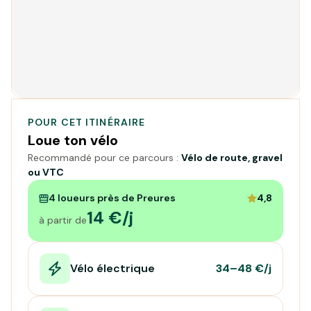
POUR CET ITINÉRAIRE
Loue ton vélo
Recommandé pour ce parcours :
Vélo de route, gravel
ou VTC
4 loueurs près de Preures
4,8
14 €/j
à partir de
Vélo électrique
34–48 €/j