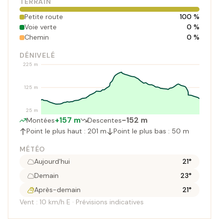
TERRAIN
Petite route
100 %
Voie verte
0 %
Chemin
0 %
DÉNIVELÉ
225 m
125 m
25 m
+157 m
-152 m
Montées
Descentes
Point le plus haut : 201 m
Point le plus bas : 50 m
MÉTÉO
Aujourd'hui
21°
Demain
23°
Après-demain
21°
Vent : 10 km/h E · Prévisions indicatives