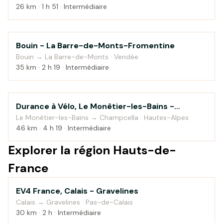
26 km · 1 h 51 · Intermédiaire
Bouin - La Barre-de-Monts-Fromentine
Bord de mer
Bouin → La Barre-de-Monts · Vendée
35 km · 2 h 19 · Intermédiaire
Durance à Vélo, Le Monêtier-les-Bains -
Montagne
Sisteron — étape 1
Le Monêtier-les-Bains → Champcella · Hautes-Alpes
46 km · 4 h 19 · Intermédiaire
Explorer la région Hauts-de-
France
EV4 France, Calais - Gravelines
Bord de mer
Calais → Gravelines · Pas-de-Calais
30 km · 2 h · Intermédiaire