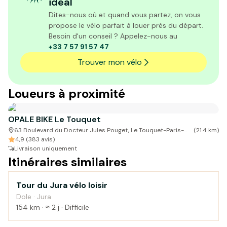
idéal
Dites-nous où et quand vous partez, on vous
propose le vélo parfait à louer près du départ.
Besoin d'un conseil ? Appelez-nous au
+33 7 57 91 57 47
Trouver mon vélo
Loueurs à proximité
OPALE BIKE Le Touquet
63 Boulevard du Docteur Jules Pouget, Le Touquet-Paris-
(
21.4
km)
Plage, France
4,9 (383 avis)
Livraison uniquement
Itinéraires similaires
Tour du Jura vélo loisir
Montagne
Dole · Jura
154 km · ≈ 2 j · Difficile