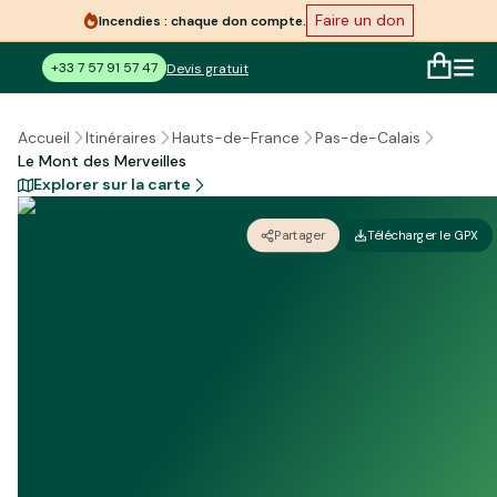
Faire un don
Incendies : chaque don compte.
+33 7 57 91 57 47
Devis gratuit
Accueil
Itinéraires
Hauts-de-France
Pas-de-Calais
Le Mont des Merveilles
Explorer sur la carte
Partager
Télécharger le GPX