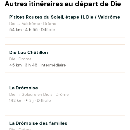
Autres itinéraires au départ de Die
P'tites Routes du Soleil, étape 11, Die / Valdrôme
Montagne
Die → Valdrôme · Drôme
54 km · 4 h 55 · Difficile
Die Luc Châtillon
Montagne
Die · Drôme
45 km · 3 h 48 · Intermédiaire
La Drômoise
Montagne
Die → Solaure en Diois · Drôme
142 km · ≈ 3 j · Difficile
La Drômoise des familles
Montagne
Die · Drôme