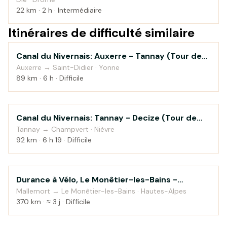
22 km · 2 h · Intermédiaire
Itinéraires de difficulté similaire
Canal du Nivernais: Auxerre - Tannay (Tour de
Au fil de l'eau
Bourgogne à vélo)
Auxerre → Saint-Didier · Yonne
89 km · 6 h · Difficile
Canal du Nivernais: Tannay - Decize (Tour de
Au fil de l'eau
Bourgogne à vélo)
Tannay → Champvert · Nièvre
92 km · 6 h 19 · Difficile
Durance à Vélo, Le Monêtier-les-Bains -
Au fil de l'eau
Sisteron
Mallemort → Le Monêtier-les-Bains · Hautes-Alpes
370 km · ≈ 3 j · Difficile