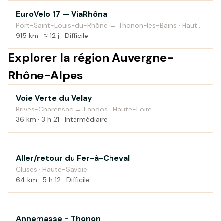
EuroVelo 17 — ViaRhôna
Au fil de l'eau
Port-Saint-Louis-du-Rhône → Thonon-les-Bains · Haute-
Savoie
915 km · ≈ 12 j · Difficile
Explorer la région Auvergne-
Rhône-Alpes
Voie Verte du Velay
Montagne
Brives-Charensac → Landos · Haute-Loire
36 km · 3 h 21 · Intermédiaire
Aller/retour du Fer-à-Cheval
Montagne
Cluses · Haute-Savoie
64 km · 5 h 12 · Difficile
Annemasse - Thonon
Campagne