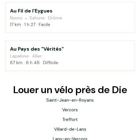
Au Fil de l'Eygues
Campagne
Nyons → Sahune · Drôme
17 km · 1 h 27 · Facile
Au Pays des "Vérités"
Campagne
Lapalisse · Allier
87 km · 6 h 48 · Difficile
Louer un vélo près de Die
Saint-Jean-en-Royans
Vercors
Treffort
Villard-de-Lans
Lans-en-Vercors