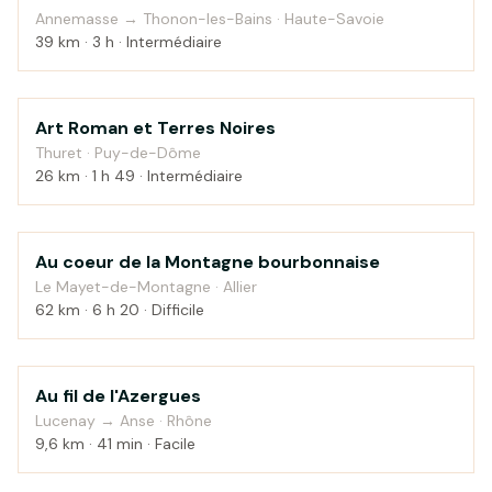
Annemasse → Thonon-les-Bains · Haute-Savoie
39 km · 3 h · Intermédiaire
Art Roman et Terres Noires
Campagne
Thuret · Puy-de-Dôme
26 km · 1 h 49 · Intermédiaire
Au coeur de la Montagne bourbonnaise
Montagne
Le Mayet-de-Montagne · Allier
62 km · 6 h 20 · Difficile
Au fil de l'Azergues
Campagne
Lucenay → Anse · Rhône
9,6 km · 41 min · Facile