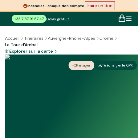
Faire un don
Incendies : chaque don compte.
+33 7 57 91 57 47
Devis gratuit
Accueil
Itinéraires
Auvergne-Rhône-Alpes
Drôme
Le Tour d'Ambel
Explorer sur la carte
Partager
Télécharger le GPX