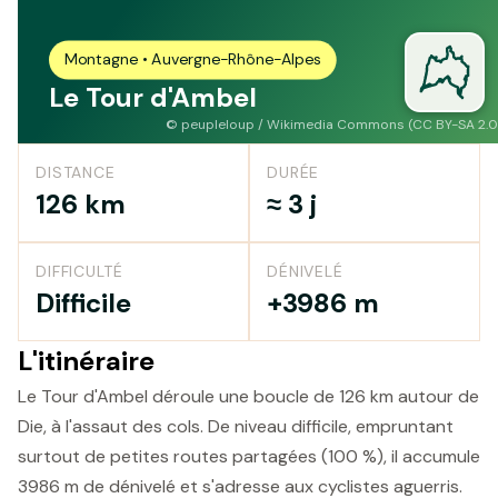
Montagne • Auvergne-Rhône-Alpes
Le Tour d'Ambel
©
peupleloup / Wikimedia Commons (CC BY-SA 2.0
DISTANCE
DURÉE
126 km
≈ 3 j
DIFFICULTÉ
DÉNIVELÉ
Difficile
+3986 m
L'itinéraire
Le Tour d'Ambel déroule une boucle de 126 km autour de
Die, à l'assaut des cols. De niveau difficile, empruntant
surtout de petites routes partagées (100 %), il accumule
3986 m de dénivelé et s'adresse aux cyclistes aguerris.