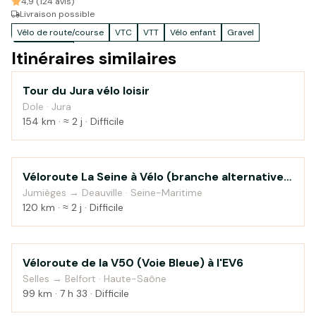
4,9 (124 avis)
Livraison possible
Vélo de route/course
VTC
VTT
Vélo enfant
Gravel
Accessoires
Itinéraires similaires
Tour du Jura vélo loisir
Montagne
Dole · Jura
154 km · ≈ 2 j · Difficile
Véloroute La Seine à Vélo (branche alternative
Au fil de l'eau
vers Honfleur)
Jumièges → Deauville · Seine-Maritime
120 km · ≈ 2 j · Difficile
Véloroute de la V50 (Voie Bleue) à l'EV6
Campagne
Selles → Belfort · Haute-Saône
99 km · 7 h 33 · Difficile