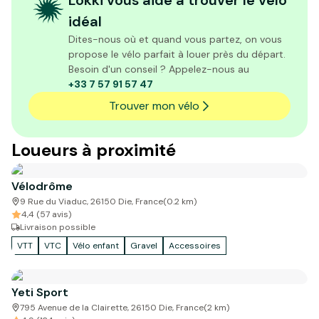
Lokki vous aide à trouver le vélo
idéal
Dites-nous où et quand vous partez, on vous
propose le vélo parfait à louer près du départ.
Besoin d'un conseil ? Appelez-nous au
+33 7 57 91 57 47
Trouver mon vélo
Loueurs à proximité
Vélodrôme
9 Rue du Viaduc, 26150 Die, France
(
0.2
km)
4,4 (57 avis)
Livraison possible
VTT
VTC
Vélo enfant
Gravel
Accessoires
Yeti Sport
795 Avenue de la Clairette, 26150 Die, France
(
2
km)