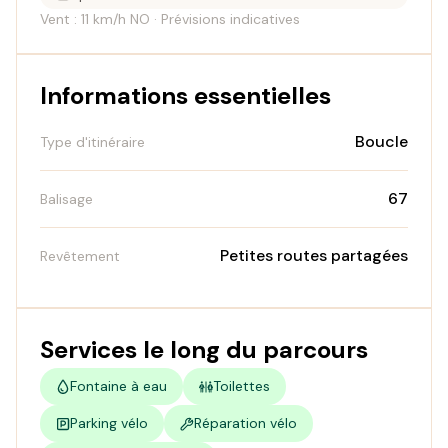
Vent : 11 km/h NO · Prévisions indicatives
Informations essentielles
Boucle
Type d'itinéraire
67
Balisage
Petites routes partagées
Revêtement
Services le long du parcours
Fontaine à eau
Toilettes
Parking vélo
Réparation vélo