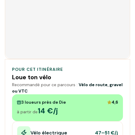
POUR CET ITINÉRAIRE
Loue ton vélo
Recommandé pour ce parcours :
Vélo de route, gravel
ou VTC
3 loueurs près de Die
4,6
14 €/j
à partir de
Vélo électrique
47–51 €/j