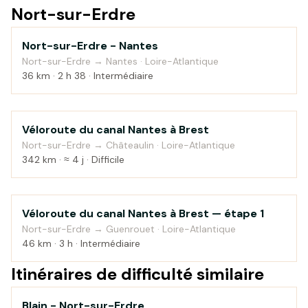
Nort-sur-Erdre
Nort-sur-Erdre - Nantes
Au fil de l'eau
Nort-sur-Erdre → Nantes · Loire-Atlantique
36 km · 2 h 38 · Intermédiaire
Véloroute du canal Nantes à Brest
Bord de mer
Nort-sur-Erdre → Châteaulin · Loire-Atlantique
342 km · ≈ 4 j · Difficile
Véloroute du canal Nantes à Brest — étape 1
Bord de mer
Nort-sur-Erdre → Guenrouet · Loire-Atlantique
46 km · 3 h · Intermédiaire
Itinéraires de difficulté similaire
Blain - Nort-sur-Erdre
Au fil de l'eau