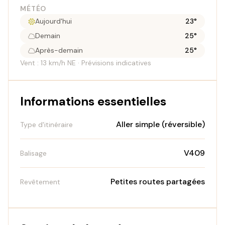
MÉTÉO
Aujourd'hui
23°
Demain
25°
Après-demain
25°
Vent : 13 km/h NE · Prévisions indicatives
Informations essentielles
Aller simple (réversible)
Type d'itinéraire
V409
Balisage
Petites routes partagées
Revêtement