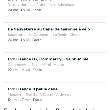
Blain → Nort-sur-Erdre · Loire-Atlantique
24 km · 1 h 35 · Facile
De Sauveterre au Canal de Garonne à vélo
Au fil de l'eau
Sauveterre-de-Guyenne → La Réole · Gironde
20 km · 1 h 33 · Facile
EV19 France 07, Commercy - Saint-Mihiel
Campagne
Commercy → Saint-Mihiel · Meuse
22 km · 1 h 44 · Facile
EV19 France 11 par le canal
Au fil de l'eau
Mouzon → Remilly-Aillicourt · Ardennes
12 km · 47 min · Facile