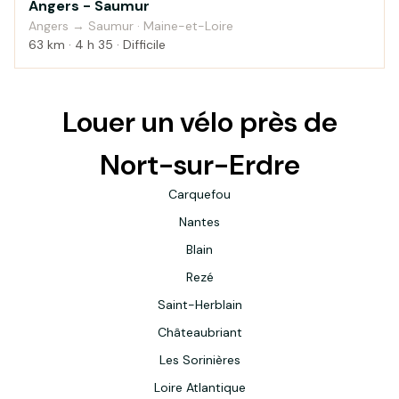
Angers - Saumur
Campagne
Angers → Saumur · Maine-et-Loire
63 km · 4 h 35 · Difficile
Louer un vélo près de
Nort-sur-Erdre
Carquefou
Nantes
Blain
Rezé
Saint-Herblain
Châteaubriant
Les Sorinières
Loire Atlantique