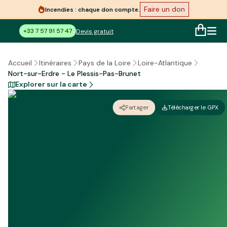
Faire un don
Incendies : chaque don compte.
+33 7 57 91 57 47
Devis gratuit
Accueil
Itinéraires
Pays de la Loire
Loire-Atlantique
Nort-sur-Erdre - Le Plessis-Pas-Brunet
Explorer sur la carte
Partager
Télécharger le GPX