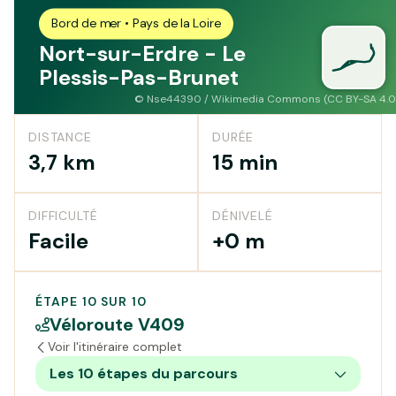
Bord de mer • Pays de la Loire
Nort-sur-Erdre - Le
Plessis-Pas-Brunet
©
Nse44390 / Wikimedia Commons (CC BY-SA 4.0
DISTANCE
DURÉE
3,7 km
15 min
DIFFICULTÉ
DÉNIVELÉ
Facile
+0 m
ÉTAPE 10 SUR 10
Véloroute V409
Voir l'itinéraire complet
Les 10 étapes du parcours