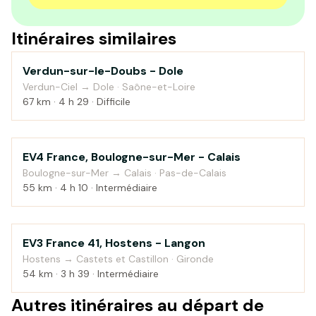
Itinéraires similaires
Verdun-sur-le-Doubs - Dole
Au fil de l'eau
Verdun-Ciel → Dole · Saône-et-Loire
67 km · 4 h 29 · Difficile
EV4 France, Boulogne-sur-Mer - Calais
Bord de mer
Boulogne-sur-Mer → Calais · Pas-de-Calais
55 km · 4 h 10 · Intermédiaire
EV3 France 41, Hostens - Langon
Au fil de l'eau
Hostens → Castets et Castillon · Gironde
54 km · 3 h 39 · Intermédiaire
Autres itinéraires au départ de