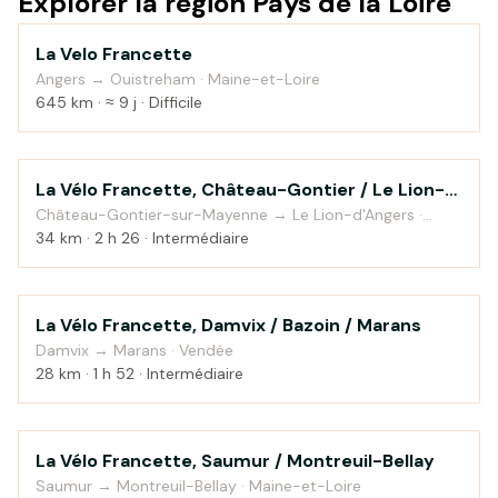
Explorer la région Pays de la Loire
La Velo Francette
Campagne
Angers → Ouistreham · Maine-et-Loire
645 km · ≈ 9 j · Difficile
La Vélo Francette, Château-Gontier / Le Lion-
Campagne
d'Angers
Château-Gontier-sur-Mayenne → Le Lion-d'Angers ·
Mayenne
34 km · 2 h 26 · Intermédiaire
La Vélo Francette, Damvix / Bazoin / Marans
Bord de mer
Damvix → Marans · Vendée
28 km · 1 h 52 · Intermédiaire
La Vélo Francette, Saumur / Montreuil-Bellay
Campagne
Saumur → Montreuil-Bellay · Maine-et-Loire