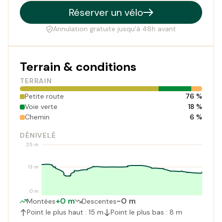
Réserver un vélo
Annulation gratuite jusqu'à 48h avant
Terrain & conditions
TERRAIN
Petite route
76 %
Voie verte
18 %
Chemin
6 %
DÉNIVELÉ
25 m
13 m
0 m
+0 m
-0 m
Montées
Descentes
Point le plus haut : 15 m
Point le plus bas : 8 m