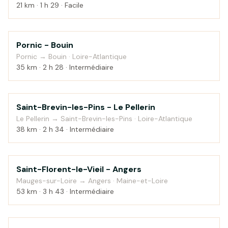
21 km · 1 h 29 · Facile
Pornic - Bouin
Bord de mer
Pornic → Bouin · Loire-Atlantique
35 km · 2 h 28 · Intermédiaire
Saint-Brevin-les-Pins - Le Pellerin
Bord de mer
Le Pellerin → Saint-Brevin-les-Pins · Loire-Atlantique
38 km · 2 h 34 · Intermédiaire
Saint-Florent-le-Vieil - Angers
Campagne
Mauges-sur-Loire → Angers · Maine-et-Loire
53 km · 3 h 43 · Intermédiaire