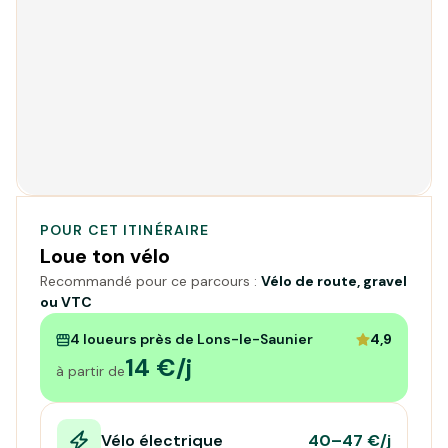
POUR CET ITINÉRAIRE
Loue ton vélo
Recommandé pour ce parcours :
Vélo de route, gravel
ou VTC
4 loueurs près de Lons-le-Saunier
4,9
14 €/j
à partir de
Vélo électrique
40–47 €/j