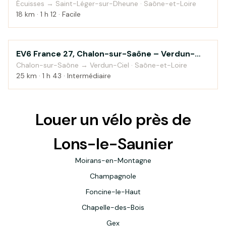
Dheune
Écuisses → Saint-Léger-sur-Dheune · Saône-et-Loire
18 km · 1 h 12 · Facile
EV6 France 27, Chalon-sur-Saône – Verdun-
Au fil de l'eau
sur-le-Doubs
Chalon-sur-Saône → Verdun-Ciel · Saône-et-Loire
25 km · 1 h 43 · Intermédiaire
Louer un vélo près de
Lons-le-Saunier
Moirans-en-Montagne
Champagnole
Foncine-le-Haut
Chapelle-des-Bois
Gex