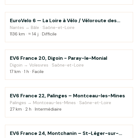
EuroVelo 6 — La Loire à Vélo / Véloroute des
Au fil de l'eau
fleuves
Nantes → Bâle · Saône-et-Loire
1136 km · ≈ 14 j · Difficile
EV6 France 20, Digoin - Paray-le-Monial
Au fil de l'eau
Digoin → Volesvres · Saône-et-Loire
17 km · 1 h · Facile
EV6 France 22, Palinges – Montceau-les-Mines
Campagne
Palinges → Montceau-les-Mines · Saône-et-Loire
27 km · 2 h · Intermédiaire
EV6 France 24, Montchanin – St-Léger-sur-
Au fil de l'eau