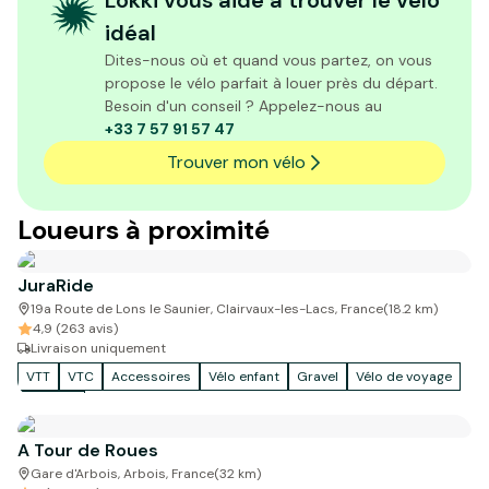
Lokki vous aide à trouver le vélo
idéal
Dites-nous où et quand vous partez, on vous
propose le vélo parfait à louer près du départ.
Besoin d'un conseil ? Appelez-nous au
+33 7 57 91 57 47
Trouver mon vélo
Loueurs à proximité
JuraRide
19a Route de Lons le Saunier, Clairvaux-les-Lacs, France
(
18.2
km)
4,9 (263 avis)
Livraison uniquement
VTT
VTC
Accessoires
Vélo enfant
Gravel
Vélo de voyage
Tandem
A Tour de Roues
Gare d'Arbois, Arbois, France
(
32
km)