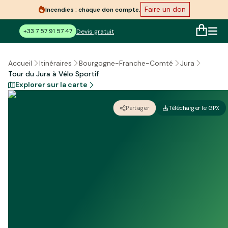
Faire un don
Incendies : chaque don compte.
+33 7 57 91 57 47
Devis gratuit
Accueil
Itinéraires
Bourgogne-Franche-Comté
Jura
Tour du Jura à Vélo Sportif
Explorer sur la carte
Partager
Télécharger le GPX