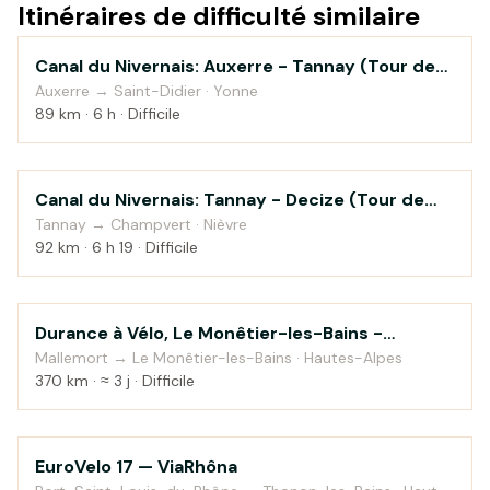
Itinéraires de difficulté similaire
Canal du Nivernais: Auxerre - Tannay (Tour de
Au fil de l'eau
Bourgogne à vélo)
Auxerre → Saint-Didier · Yonne
89 km · 6 h · Difficile
Canal du Nivernais: Tannay - Decize (Tour de
Au fil de l'eau
Bourgogne à vélo)
Tannay → Champvert · Nièvre
92 km · 6 h 19 · Difficile
Durance à Vélo, Le Monêtier-les-Bains -
Au fil de l'eau
Sisteron
Mallemort → Le Monêtier-les-Bains · Hautes-Alpes
370 km · ≈ 3 j · Difficile
EuroVelo 17 — ViaRhôna
Au fil de l'eau