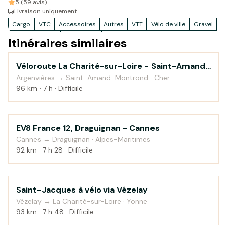
5 (59 avis)
Livraison uniquement
Cargo
VTC
Accessoires
Autres
VTT
Vélo de ville
Gravel
Vélo de voyage
Vélo enfant
Itinéraires similaires
Véloroute La Charité-sur-Loire - Saint-Amand-
Au fil de l'eau
Montrond
Argenvières → Saint-Amand-Montrond · Cher
96 km · 7 h · Difficile
EV8 France 12, Draguignan - Cannes
Campagne
Cannes → Draguignan · Alpes-Maritimes
92 km · 7 h 28 · Difficile
Saint-Jacques à vélo via Vézelay
Campagne
Vézelay → La Charité-sur-Loire · Yonne
93 km · 7 h 48 · Difficile