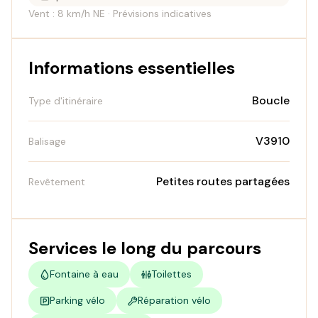
Vent : 8 km/h NE · Prévisions indicatives
Informations essentielles
Boucle
Type d'itinéraire
V3910
Balisage
Petites routes partagées
Revêtement
Services le long du parcours
Fontaine à eau
Toilettes
Parking vélo
Réparation vélo