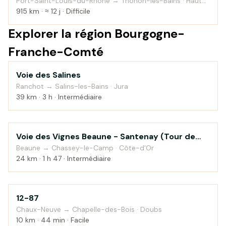
Port-Saint-Louis-du-Rhône → Thonon-les-Bains · Haute-
Savoie
915 km · ≈ 12 j · Difficile
Explorer la région Bourgogne-
Franche-Comté
Voie des Salines
Campagne
Ranchot → Salins-les-Bains · Jura
39 km · 3 h · Intermédiaire
Voie des Vignes Beaune - Santenay (Tour de
Campagne
Bourgogne à vélo)
Beaune → Chassey-le-Camp · Côte-d'Or
24 km · 1 h 47 · Intermédiaire
12-87
Montagne
Chaux-Neuve → Chapelle-des-Bois · Doubs
10 km · 44 min · Facile