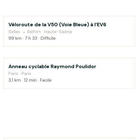
Véloroute de la V50 (Voie Bleue) à l'EV6
Campagne
Selles → Belfort · Haute-Saône
99 km · 7 h 33 · Difficile
Anneau cyclable Raymond Poulidor
Campagne
Paris · Paris
3,1 km · 12 min · Facile