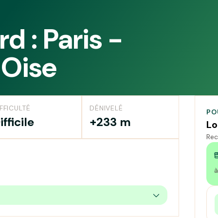
d : Paris -
Oise
FFICULTÉ
DÉNIVELÉ
PO
ifficile
+233 m
Lo
Rec
à