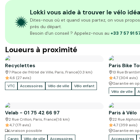
Lokki vous aide à trouver le vélo idéa
Dites-nous où et quand vous partez, on vous propose 
près du départ.
Besoin d'un conseil ? Appelez-nous au
+33 7 57 91 5
Loueurs à proximité
Recyclettes
Paris Bike To
7 Place de l'Hôtel de Ville, Paris, France
(
0.3
km)
13 Rue Brantôm
4,6 (27 avis)
4,7 (304 avis)
Garantie en op
VTC
Accessoires
Vélo de ville
Vélo enfant
Vélo de ville
A
Vélo de voyage
Velab - 01 75 42 66 97
Paris à Vélo
2 Rue Crillon, Paris, France
(
1.6
km)
22 Rue Alphonse
4,7 (171 avis)
4,7 (359 avis)
Livraison possible
Garantie en op
Cargo
Vélo de ville
Accessoires
Accessoires