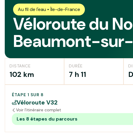
Au fil de l'eau • Île-de-France
Véloroute du Nor
Beaumont-sur-
DISTANCE
DURÉE
DI
102 km
7 h 11
D
ÉTAPE 1 SUR 8
Véloroute V32
Voir l'itinéraire complet
Les 8 étapes du parcours