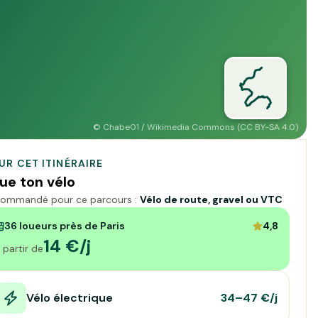
©
Chabe01 / Wikimedia Commons (CC BY-SA 4.0)
UR CET ITINÉRAIRE
ue ton vélo
ommandé pour ce parcours :
Vélo de route, gravel ou VTC
36 loueurs près de Paris
4,8
14 €/j
 partir de
Vélo électrique
34–47 €/j