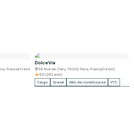
DolceVia
ris, France
(
1.1
km)
58 Rue de Cléry, 75002 Paris, France
(
1.4
km)
4,9 (282 avis)
Cargo
Gravel
Vélo de route/course
VTC
Vélo de ville
Accessoires
Vélo enfant
Tandem
Fatbike