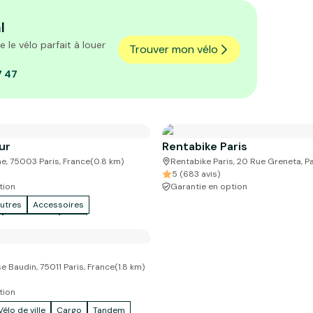
l
le vélo parfait à louer
Trouver mon vélo
7 47
ur
Rentabike Paris
e, 75003 Paris, France
(
0.8
km)
Rentabike Paris, 20 Rue Greneta, Pa
5 (683 avis)
tion
Garantie en option
utres
Accessoires
Vélo enfant
VTC
 Baudin, 75011 Paris, France
(
1.8
km)
tion
Vélo de ville
Cargo
Tandem