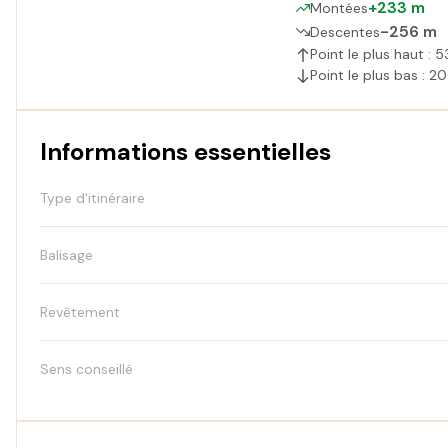
+233 m
Montées
-256 m
Descentes
Point le plus haut : 
Point le plus bas : 2
Informations essentielles
Type d'itinéraire
Balisage
Revêtement
Sens conseillé