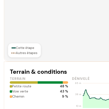
Cette étape
Autres étapes
Terrain & conditions
TERRAIN
DÉNIVELÉ
65 m
Petite route
48 %
Voie verte
43 %
38 m
Chemin
9 %
10 m