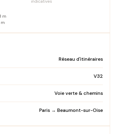
indicatives
53 m
0 m
Réseau d'itinéraires
V32
Voie verte & chemins
Paris → Beaumont-sur-Oise