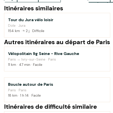
VTC
VTT
Vé
Itinéraires similaires
Tour du Jura vélo loisir
Montagne
Dole · Jura
154 km · ≈ 2 j · Difficile
Autres itinéraires au départ de Paris
Vélopolitain 9g Seine - Rive Gauche
Au fil de l'eau
Paris → Ivry-sur-Seine · Paris
11 km · 47 min · Facile
Boucle autour de Paris
Campagne
Paris · Paris
18 km · 1 h 14 · Facile
Itinéraires de difficulté similaire