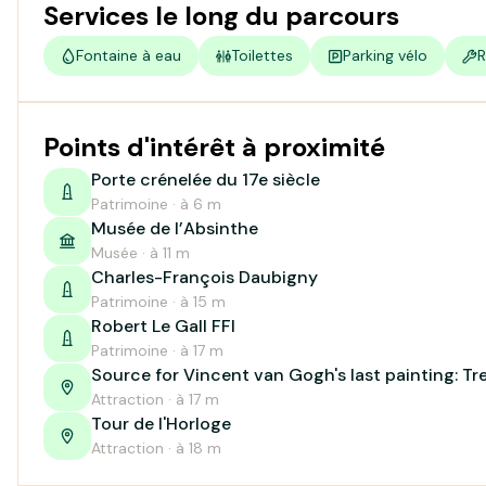
Services le long du parcours
Fontaine à eau
Toilettes
Parking vélo
R
Points d'intérêt à proximité
Porte crénelée du 17e siècle
Patrimoine · à 6 m
Musée de l’Absinthe
Musée · à 11 m
Charles-François Daubigny
Patrimoine · à 15 m
Robert Le Gall FFI
Patrimoine · à 17 m
Source for Vincent van Gogh's last painting: Tr
Attraction · à 17 m
Tour de l'Horloge
Attraction · à 18 m