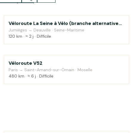
lo enfant
Autres
Véloroute La Seine à Vélo (branche alternative
Au fil de l'eau
vers Honfleur)
Jumièges → Deauville · Seine-Maritime
120 km · ≈ 2 j · Difficile
Véloroute V52
Campagne
Paris → Saint-Amand-sur-Ornain · Moselle
480 km · ≈ 6 j · Difficile