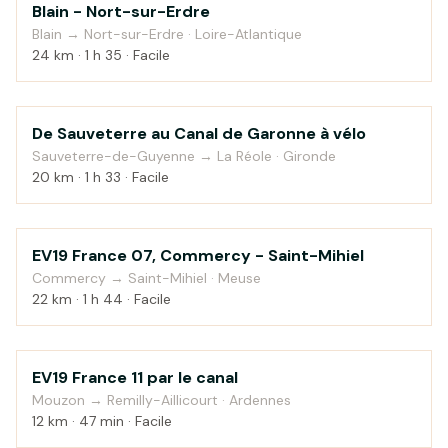
Blain - Nort-sur-Erdre
Au fil de l'eau
Blain → Nort-sur-Erdre · Loire-Atlantique
24 km · 1 h 35 · Facile
De Sauveterre au Canal de Garonne à vélo
Au fil de l'eau
Sauveterre-de-Guyenne → La Réole · Gironde
20 km · 1 h 33 · Facile
EV19 France 07, Commercy - Saint-Mihiel
Campagne
Commercy → Saint-Mihiel · Meuse
22 km · 1 h 44 · Facile
EV19 France 11 par le canal
Au fil de l'eau
Mouzon → Remilly-Aillicourt · Ardennes
12 km · 47 min · Facile