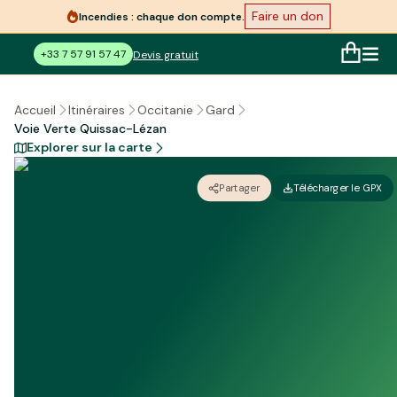
Faire un don
Incendies : chaque don compte.
+33 7 57 91 57 47
Devis gratuit
Accueil
Itinéraires
Occitanie
Gard
Voie Verte Quissac-Lézan
Explorer sur la carte
Partager
Télécharger le GPX