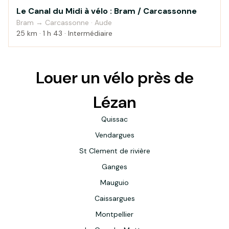
Le Canal du Midi à vélo : Bram / Carcassonne
Au fil de l'eau
Bram → Carcassonne · Aude
25 km · 1 h 43 · Intermédiaire
Louer un vélo près de
Lézan
Quissac
Vendargues
St Clement de rivière
Ganges
Mauguio
Caissargues
Montpellier