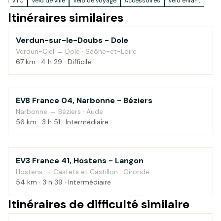
VTC
Vélo de ville
Vélo de voyage
Accessoires
Vélo enfant
Itinéraires similaires
Verdun-sur-le-Doubs - Dole
Au fil de l'eau
Verdun-Ciel → Dole · Saône-et-Loire
67 km · 4 h 29 · Difficile
EV8 France 04, Narbonne - Béziers
Campagne
Narbonne → Béziers · Aude
56 km · 3 h 51 · Intermédiaire
EV3 France 41, Hostens - Langon
Au fil de l'eau
Hostens → Castets et Castillon · Gironde
54 km · 3 h 39 · Intermédiaire
Itinéraires de difficulté similaire