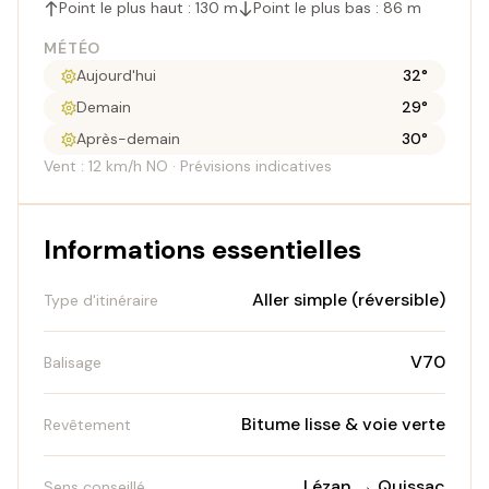
Point le plus haut : 130 m
Point le plus bas : 86 m
MÉTÉO
Aujourd'hui
32°
Demain
29°
Après-demain
30°
Vent : 12 km/h NO · Prévisions indicatives
Informations essentielles
Aller simple (réversible)
Type d'itinéraire
V70
Balisage
Bitume lisse & voie verte
Revêtement
Lézan → Quissac
Sens conseillé