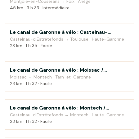
Montjoie-en-Couserans → Foix · Ariège
45 km · 3 h 33 · Intermédiaire
Le canal de Garonne à vélo : Castelnau-
Au fil de l'eau
d'Estrétefonds / Toulouse
Castelnau-d'Estrétefonds → Toulouse · Haute-Garonne
23 km · 1 h 35 · Facile
Le canal de Garonne à vélo : Moissac /
Au fil de l'eau
Castelsarrasin / Montech
Moissac → Montech · Tarn-et-Garonne
23 km · 1 h 32 · Facile
Le canal de Garonne à vélo : Montech /
Au fil de l'eau
Castelnau-d'Estrétefonds
Castelnau-d'Estrétefonds → Montech · Haute-Garonne
23 km · 1 h 32 · Facile