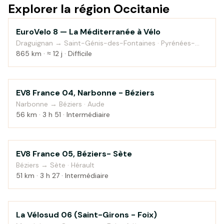
Explorer la région Occitanie
EuroVelo 8 — La Méditerranée à Vélo
Campagne
Draguignan → Saint-Génis-des-Fontaines · Pyrénées-
Orientales
865 km · ≈ 12 j · Difficile
EV8 France 04, Narbonne - Béziers
Campagne
Narbonne → Béziers · Aude
56 km · 3 h 51 · Intermédiaire
EV8 France 05, Béziers- Sète
Bord de mer
Béziers → Sète · Hérault
51 km · 3 h 27 · Intermédiaire
La Vélosud 06 (Saint-Girons - Foix)
Campagne