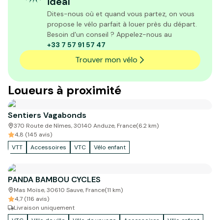
idéal
Dites-nous où et quand vous partez, on vous
propose le vélo parfait à louer près du départ.
Besoin d'un conseil ? Appelez-nous au
+33 7 57 91 57 47
Trouver mon vélo
Loueurs à proximité
Sentiers Vagabonds
370 Route de Nîmes, 30140 Anduze, France
(
6.2
km)
4,8 (145 avis)
VTT
Accessoires
VTC
Vélo enfant
PANDA BAMBOU CYCLES
Mas Moïse, 30610 Sauve, France
(
11
km)
4,7 (116 avis)
Livraison uniquement