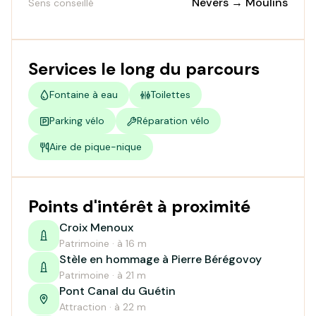
Nevers → Moulins
Sens conseillé
Services le long du parcours
Fontaine à eau
Toilettes
Parking vélo
Réparation vélo
Aire de pique-nique
Points d'intérêt à proximité
Croix Menoux
Patrimoine · à 16 m
Stèle en hommage à Pierre Bérégovoy
Patrimoine · à 21 m
Pont Canal du Guétin
Attraction · à 22 m