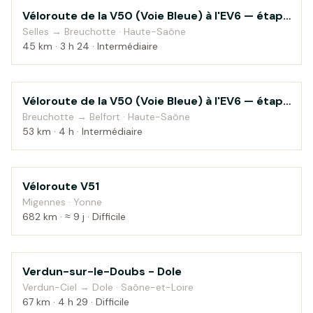
Véloroute de la V50 (Voie Bleue) à l'EV6 — étape
Campagne
1
Selles → Breuchotte · Haute-Saône
45 km · 3 h 24 · Intermédiaire
Véloroute de la V50 (Voie Bleue) à l'EV6 — étape
Campagne
2
Breuchotte → Belfort · Haute-Saône
53 km · 4 h · Intermédiaire
Véloroute V51
Au fil de l'eau
Migennes · Yonne
682 km · ≈ 9 j · Difficile
Verdun-sur-le-Doubs - Dole
Au fil de l'eau
Verdun-Ciel → Dole · Saône-et-Loire
67 km · 4 h 29 · Difficile