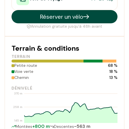
Réserver un vélo
Annulation gratuite jusqu'à 48h avant
Terrain & conditions
TERRAIN
Petite route
68 %
Voie verte
18 %
Chemin
13 %
DÉNIVELÉ
370 m
258 m
145 m
+800 m
-563 m
Montées
Descentes