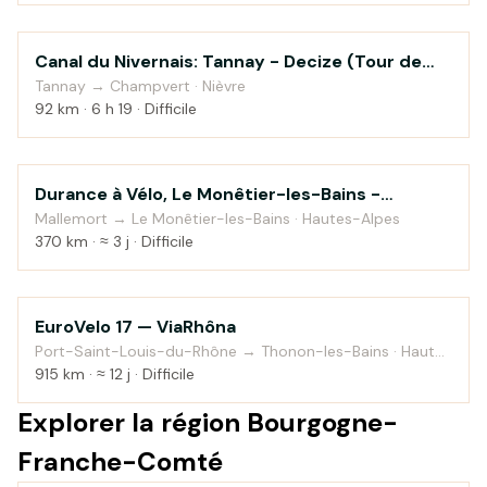
Canal du Nivernais: Tannay - Decize (Tour de
Au fil de l'eau
Bourgogne à vélo)
Tannay → Champvert · Nièvre
92 km · 6 h 19 · Difficile
Durance à Vélo, Le Monêtier-les-Bains -
Au fil de l'eau
Sisteron
Mallemort → Le Monêtier-les-Bains · Hautes-Alpes
370 km · ≈ 3 j · Difficile
EuroVelo 17 — ViaRhôna
Au fil de l'eau
Port-Saint-Louis-du-Rhône → Thonon-les-Bains · Haute-
Savoie
915 km · ≈ 12 j · Difficile
Explorer la région Bourgogne-
Franche-Comté