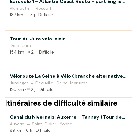
Eurovelo 1 - Atlantic Coast Route - part English
Campagne
Channel
Plymouth → Roscoff
187 km · ≈ 3 j · Difficile
Tour du Jura vélo loisir
Montagne
Dole · Jura
154 km · ≈ 2 j · Difficile
Véloroute La Seine à Vélo (branche alternative
Au fil de l'eau
vers Honfleur)
Jumièges → Deauville · Seine-Maritime
120 km · ≈ 2 j · Difficile
Itinéraires de difficulté similaire
Canal du Nivernais: Auxerre - Tannay (Tour de
Au fil de l'eau
Bourgogne à vélo)
Auxerre → Saint-Didier · Yonne
89 km · 6 h · Difficile