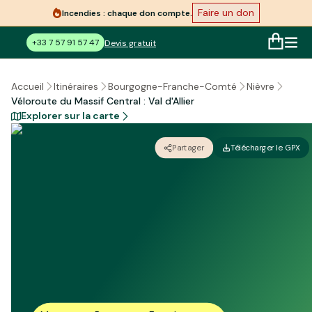
Faire un don
Incendies : chaque don compte.
+33 7 57 91 57 47
Devis gratuit
Accueil
Itinéraires
Bourgogne-Franche-Comté
Nièvre
Véloroute du Massif Central : Val d'Allier
Explorer sur la carte
Partager
Télécharger le GPX