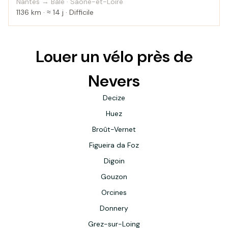
fleuves
Nantes → Bâle · Saône-et-Loire
1136 km · ≈ 14 j · Difficile
Louer un vélo près de
Nevers
Decize
Huez
Broût-Vernet
Figueira da Foz
Digoin
Gouzon
Orcines
Donnery
Grez-sur-Loing