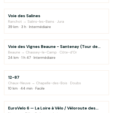
Voie des Salines
Campagne
Ranchot → Salins-les-Bains · Jura
39 km · 3 h · Intermédiaire
Voie des Vignes Beaune - Santenay (Tour de
Campagne
Bourgogne à vélo)
Beaune → Chassey-le-Camp · Côte-d'Or
24 km · 1 h 47 · Intermédiaire
12-87
Montagne
Chaux-Neuve → Chapelle-des-Bois · Doubs
10 km · 44 min · Facile
EuroVelo 6 — La Loire à Vélo / Véloroute des
Au fil de l'eau