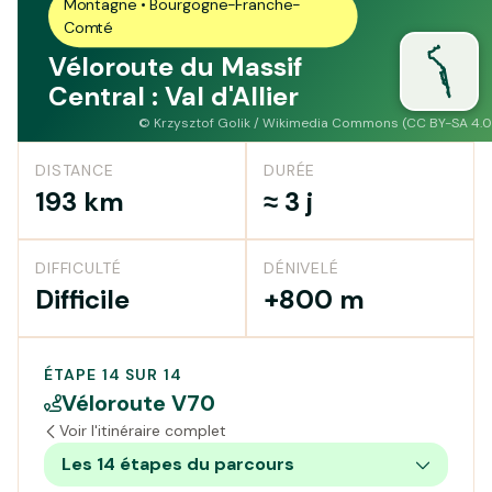
Montagne • Bourgogne-Franche-
Comté
Véloroute du Massif
Central : Val d'Allier
©
Krzysztof Golik / Wikimedia Commons (CC BY-SA 4.0
DISTANCE
DURÉE
193 km
≈ 3 j
DIFFICULTÉ
DÉNIVELÉ
Difficile
+800 m
ÉTAPE 14 SUR 14
Véloroute V70
Voir l'itinéraire complet
Les 14 étapes du parcours