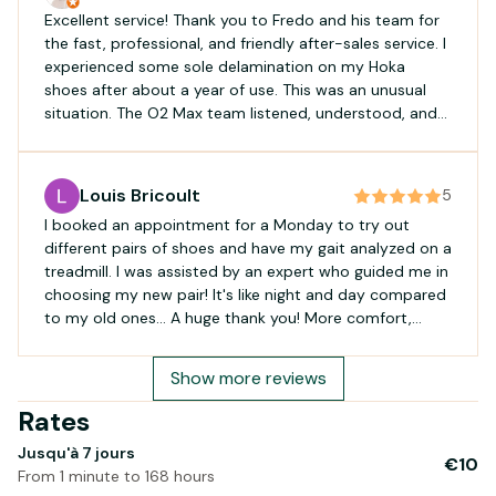
Excellent service! Thank you to Fredo and his team for
the fast, professional, and friendly after-sales service. I
experienced some sole delamination on my Hoka
shoes after about a year of use. This was an unusual
situation. The O2 Max team listened, understood, and
contacted their supplier to resolve the issue. Thank you
so much for your responsiveness, and see you soon.
Boris
Louis Bricoult
5
I booked an appointment for a Monday to try out
different pairs of shoes and have my gait analyzed on a
treadmill. I was assisted by an expert who guided me in
choosing my new pair! It's like night and day compared
to my old ones... A huge thank you! More comfort,
more energy, and no more aches or pains! I highly
recommend them!
Show more reviews
Rates
Jusqu'à 7 jours
€10
From 1 minute to 168 hours