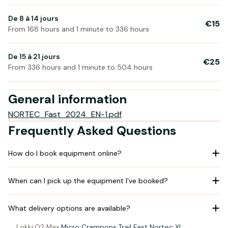
De 8 à 14 jours
€15
From 168 hours and 1 minute to 336 hours
De 15 à 21 jours
€25
From 336 hours and 1 minute to 504 hours
General information
NORTEC_Fast_2024_EN-1.pdf
Frequently Asked Questions
How do I book equipment online?
When can I pick up the equipment I've booked?
What delivery options are available?
Lokki
·
O2 Max
·
Micro Crampons Trail Fast Nortec XL