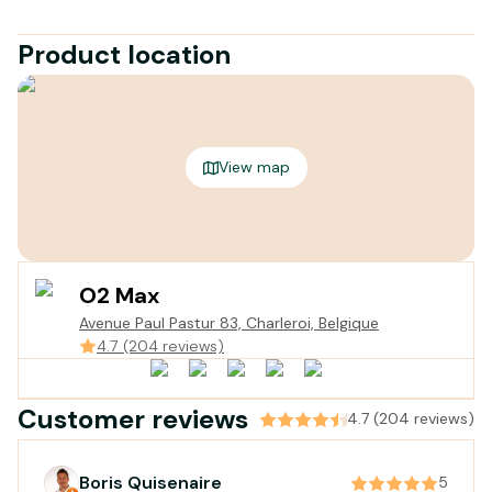
Élastomère de silicium de haute technologie testé jusqu'à
-60 °C pour une
Product location
coupe confortable et positionnement parfait du crampon
léger
21 pointes de crampons en acier 8 mm
long pour une excellente stabilité, parfait
adhérence et confort de marche et de course
View map
Chaîne en acier inoxydable torsadée ultra légère pour
améliorer l'adhérence et assurer la fiabilité.
Élastomère de silicium de haute technologie testé jusqu'à
-60 °C pour une
coupe confortable et positionnement parfait du crampon
O2 Max
léger
Avenue Paul Pastur 83, Charleroi, Belgique
Structure entièrement composée de composants en acier
4.7 (204 reviews)
inoxydable à haute résistance pour éviter la rouille et
l'oxydation
Étui compact en matériau technique et fonctionnel avec
Customer reviews
4.7 (204 reviews)
crochet en plastique pour accrocher l'étui au sac à dos.
Deux poches différentes pour garder les crampons
séparés et éviter la perte de temps lors de la pose.
Boris Quisenaire
5