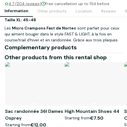
4.7 (204 reviews)
Free cancellation up to 15d before
Information
Other products
Location
Reviews
Taille XL: 45-48
Les
Micro Crampons Fast de Nortec
sont parfait pour ceux
qui aiment bouger dans le style FAST & LIGHT, à la fois en
course/trail d'hiver et en randonnée. Grâce aux trois plaques
de crampons et à la micro chaîne garantit toujours un
Complementary products
contrôle parfait sur la glace et la neige dure mais également
Other products from this rental shop
sur des prairies sèches, humides, glacées ou boueuses.
Caractéristiques:
Le crampon rapide le plus léger au monde
Ajustement rapide et excellente adhérence à la chaussure
grâce à l'élastomère de haute technologie
Idéal pour les surfaces de glace et de neige dure grâce aux
plaques de crampons en acier
Système de construction révolutionnaire avec plaques de
Sac randonnée 36l Dames
High Mountain Shoes 44
S
micro-corde et crampons
Osprey
€7.50
O
Starting from
Boîtier compact en matériau technique et fonctionnel
€12.00
Starting from
S