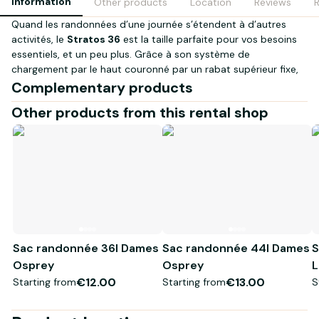
Information
Other products
Location
Reviews
Quand les randonnées d’une journée s’étendent à d’autres
activités, le
Stratos 36
est la taille parfaite pour vos besoins
essentiels, et un peu plus. Grâce à son système de
chargement par le haut couronné par un rabat supérieur fixe,
le rangement devient un jeu d’enfant. Et grâce à son système
Complementary products
de suspension AirSpeed ultra ventilé et à son volume juste
Other products from this rental shop
suffisant pour vous permettre de partir à l’aventure, ce sac à
dos inspire de longues journées et de légères nuits à explorer
les chemins les plus complexes, par vent ou par pluie.
Pour les randonneurs qui partent une longue journée en
chemin ou à la campagne, le Stratos 36 offre une grande
fiabilité et un design durable qui s’allient à une suspension
hautement respirante et confortable pour que chaque
kilomètre soit aussi agréable que le premier.
Fabriqué avec des matériaux 100 % recyclés.
Sac randonnée 36l Dames
Sac randonnée 44l Dames
S
Osprey
Osprey
L
VENTILATION AIRSPEED
Système de suspension moulé par injection avec maille 3D
€12.00
€13.00
Starting from
Starting from
S
tendue pour un support respirant.
AJUSTEMENT COMPLET