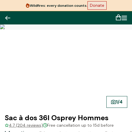
Donate
Wildfires: every donation counts.
1
/
4
Sac à dos 36l Osprey Hommes
4.7 (204 reviews)
Free cancellation up to 15d before