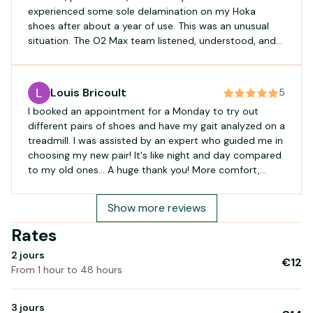
experienced some sole delamination on my Hoka
supplémentaire
shoes after about a year of use. This was an unusual
• Système de chargement par le haut avec fermeture
situation. The O2 Max team listened, understood, and
sécurisée par cordon
contacted their supplier to resolve the issue. Thank you
• Rabat supérieur fixe avec grand compartiment principal et
so much for your responsiveness, and see you soon.
poche zippée en maille avec porte-clé sous le rabat
Boris
• Ouverture verticale zippée dissimulée sur le côté pour
Louis Bricoult
5
accéder rapidement au compartiment principal
I booked an appointment for a Monday to try out
• Compartiment inférieur zippé avec housse flottante pour
different pairs of shoes and have my gait analyzed on a
maintenir vos affaires rangées et accessibles
treadmill. I was assisted by an expert who guided me in
choosing my new pair! It's like night and day compared
to my old ones... A huge thank you! More comfort,
more energy, and no more aches or pains! I highly
recommend them!
Show more reviews
Rates
2 jours
€12
From 1 hour to 48 hours
3 jours